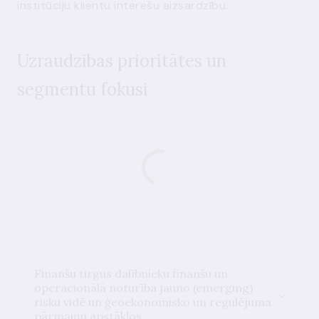
institūciju klientu interešu aizsardzību.
Uzraudzības prioritātes un
segmentu fokusi
Finanšu tirgus dalībnieku finanšu un
operacionālā noturība jauno (emerging)
risku vidē un ģeoekonomisko un regulējuma
pārmaiņu apstākļos