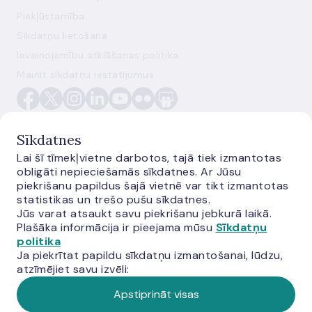
Piekļūstamība
Sīkdatņu lietošana
Ievainojamību atklāšanas politika
Mainīt sīkdatņu iestatījumus
Sīkdatnes
Lai šī tīmekļvietne darbotos, tajā tiek izmantotas
obligāti nepieciešamās sīkdatnes. Ar Jūsu
E-monetas.lv
piekrišanu papildus šajā vietnē var tikt izmantotas
statistikas un trešo pušu sīkdatnes.
Jūs varat atsaukt savu piekrišanu jebkurā laikā.
Plašāka informācija ir pieejama mūsu
Sīkdatņu
politika
Ja piekrītat papildu sīkdatņu izmantošanai, lūdzu,
atzīmējiet savu izvēli:
Apstiprināt visas