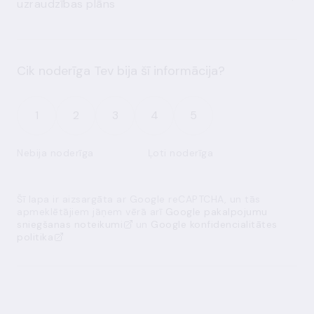
uzraudzības plāns
Cik noderīga Tev bija šī informācija?
1
2
3
4
5
Nebija noderīga
Ļoti noderīga
Šī lapa ir aizsargāta ar Google reCAPTCHA, un tās
apmeklētājiem jāņem vērā arī
Google pakalpojumu
sniegšanas noteikumi
un
Google konfidencialitātes
politika