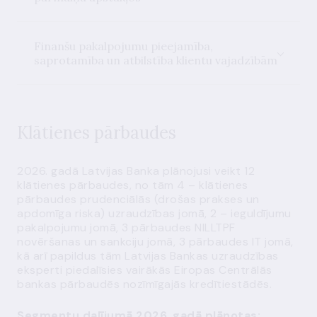
Finanšu pakalpojumu pieejamība,
saprotamība un atbilstība klientu vajadzībām
Klātienes pārbaudes
2026. gadā Latvijas Banka plānojusi veikt 12
klātienes pārbaudes, no tām 4 – klātienes
pārbaudes prudenciālās (drošas prakses un
apdomīga riska) uzraudzības jomā, 2 – ieguldījumu
pakalpojumu jomā, 3 pārbaudes NILLTPF
novēršanas un sankciju jomā, 3 pārbaudes IT jomā,
kā arī papildus tām Latvijas Bankas uzraudzības
eksperti piedalīsies vairākās Eiropas Centrālās
bankas pārbaudēs nozīmīgajās kredītiestādēs.
Segmentu dalījumā
2026. gadā plānotas: