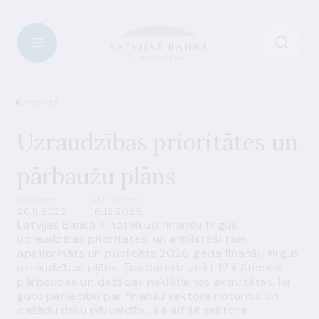
Uzraudzība
Uzraudzības prioritātes un
pārbaužu plāns
Publicēts
Aktualizēts
26.11.2022.
18.12.2025.
Latvijas Banka ir noteikusi finanšu tirgus
uzraudzības prioritātes, un atbilstoši tām
apstiprināts un publicēts 2026. gada finanšu tirgus
uzraudzības plāns. Tas paredz veikt 12 klātienes
pārbaudes un dažādas neklātienes aktivitātes, lai
gūtu pārliecību par finanšu sektora noturību un
dažādu risku pārvaldību, kā arī šā sektora