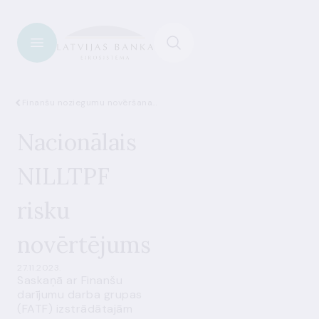
Finanšu noziegumu novēršana (AML)
Nacionālais
NILLTPF
risku
novērtējums
27.11.2023.
Saskaņā ar Finanšu
darījumu darba grupas
(FATF) izstrādātajām