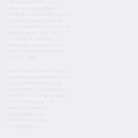
rekomendācijām, kas
veido starptautiskās
vadlīnijas noziedzīgi iegūtu
līdzekļu legalizācijas un
terorisma un proliferācijas
finansēšanas (NILLTPF)
novēršanā, valstij ir
jāapzinās, jānovērtē un
jāizprot savi nacionālie
NILLTPF riski.
Ņemot vērā novērtējuma
secinājumus, jāpiemēro uz
risku balstīta pieeja, lai
nodrošinātu, ka darbības,
kas vērstas uz apzināto
risku novēršanu vai
samazināšanu, ir
samērojamas ar
identificēto risku
nozīmīgumu.