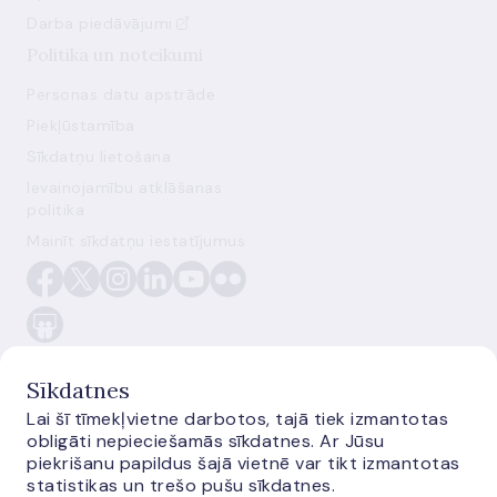
Darba piedāvājumi
Politika un noteikumi
Personas datu apstrāde
Piekļūstamība
Sīkdatņu lietošana
Ievainojamību atklāšanas
politika
Mainīt sīkdatņu iestatījumus
Sīkdatnes
Lai šī tīmekļvietne darbotos, tajā tiek izmantotas
obligāti nepieciešamās sīkdatnes. Ar Jūsu
E-monetas.lv
piekrišanu papildus šajā vietnē var tikt izmantotas
statistikas un trešo pušu sīkdatnes.