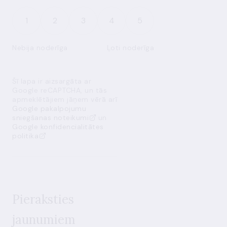
1
2
3
4
5
Nebija noderīga
Ļoti noderīga
Šī lapa ir aizsargāta ar
Google reCAPTCHA, un tās
apmeklētājiem jāņem vērā arī
Google pakalpojumu
sniegšanas noteikumi
un
Google konfidencialitātes
politika
Pieraksties
jaunumiem