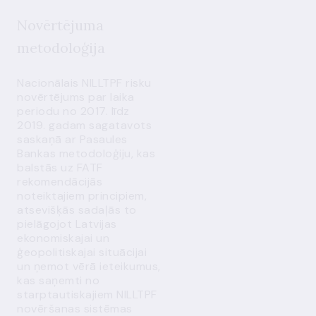
Novērtējuma
metodoloģija
Nacionālais NILLTPF risku
novērtējums par laika
periodu no 2017. līdz
2019. gadam sagatavots
saskaņā ar Pasaules
Bankas metodoloģiju, kas
balstās uz FATF
rekomendācijās
noteiktajiem principiem,
atsevišķās sadaļās to
pielāgojot Latvijas
ekonomiskajai un
ģeopolitiskajai situācijai
un ņemot vērā ieteikumus,
kas saņemti no
starptautiskajiem NILLTPF
novēršanas sistēmas