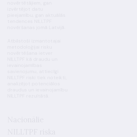
novērtētājiem, gan
izvērtējot datu
pieejamību, gan aktuālās
tendences NILLTPF
novēršanas jomā Latvijā.
Atbilstoši izmantotajai
metodoloģijai risku
novērtēšana ietver
NILLTPF kā draudu un
ievainojamības
savienojumu, attiecīgi
NILLTPF riski tiek noteikti,
analizējot potenciālos
draudus un ievainojamību
NILLTPF rezultātā.
Nacionālie
NILLTPF riska