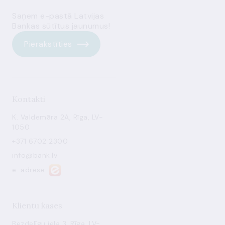
Saņem e-pastā Latvijas
Bankas sūtītus jaunumus!
Pierakstīties
Kontakti
K. Valdemāra 2A, Rīga, LV-
1050
+371 6702 2300
info@bank.lv
e-adrese
Klientu kases
Bezdelīgu iela 3, Rīga, LV-