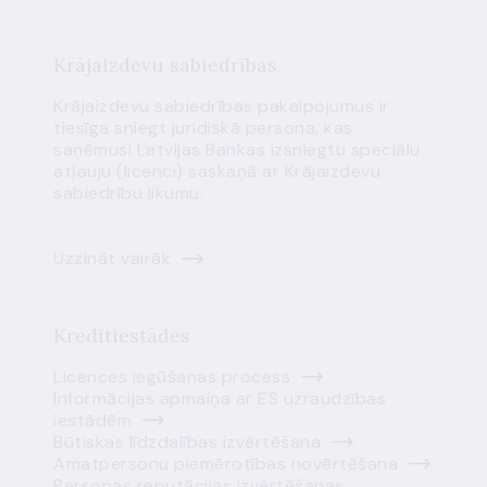
Krājaizdevu sabiedrības
Krājaizdevu sabiedrības pakalpojumus ir
tiesīga sniegt juridiskā persona, kas
saņēmusi Latvijas Bankas izsniegtu speciālu
atļauju (licenci) saskaņā ar Krājaizdevu
sabiedrību likumu.
Uzzināt vairāk
Kredītiestādes
Licences iegūšanas process
Informācijas apmaiņa ar ES uzraudzības
iestādēm
Būtiskas līdzdalības izvērtēšana
Amatpersonu piemērotības novērtēšana
Personas reputācijas izvērtēšanas