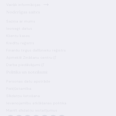
Vairāk informācijas
Noderīgas saites
Saziņa ar mums
Iesniegt datus
Klientu kases
Kredītu reģistrs
Finanšu tirgus dalībnieku reģistrs
Apmeklē Zināšanu centru
Darba piedāvājumi
Politika un noteikumi
Personas datu apstrāde
Piekļūstamība
Sīkdatņu lietošana
Ievainojamību atklāšanas politika
Mainīt sīkdatņu iestatījumus