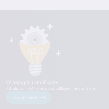
Vērtspapīru smilškaste
Atbalsta mehānisms potenciālajiem emitentiem
Uzzināt vairāk