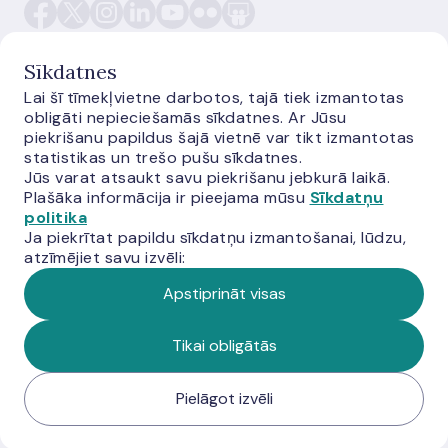
Sīkdatnes
Lai šī tīmekļvietne darbotos, tajā tiek izmantotas
obligāti nepieciešamās sīkdatnes. Ar Jūsu
E-monetas.lv
piekrišanu papildus šajā vietnē var tikt izmantotas
statistikas un trešo pušu sīkdatnes.
Jūs varat atsaukt savu piekrišanu jebkurā laikā.
Plašāka informācija ir pieejama mūsu
Sīkdatņu
politika
Ja piekrītat papildu sīkdatņu izmantošanai, lūdzu,
atzīmējiet savu izvēli:
Apstiprināt visas
© Latvijas Banka, 2026
Tikai obligātās
Pielāgot izvēli