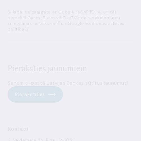
Šī lapa ir aizsargāta ar Google reCAPTCHA, un tās
apmeklētājiem jāņem vērā arī
Google pakalpojumu
sniegšanas noteikumi
un
Google konfidencialitātes
politika
Pieraksties jaunumiem
Saņem e-pastā Latvijas Bankas sūtītus jaunumus!
Pierakstīties
Kontakti
K. Valdemāra 2A, Rīga, LV-1050