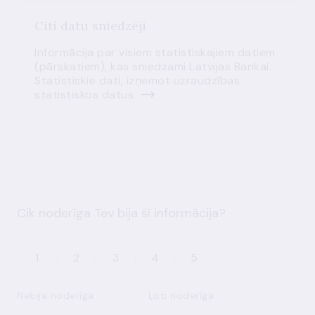
Citi datu sniedzēji
Informācija par visiem statistiskajiem datiem
(pārskatiem), kas sniedzami Latvijas Bankai.
Statistiskie dati, izņemot uzraudzības
statistiskos datus
Cik noderīga Tev bija šī informācija?
1
2
3
4
5
Nebija noderīga
Ļoti noderīga