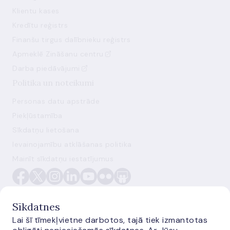
Klientu kases
Kredītu reģistrs
Finanšu tirgus dalībnieku reģistrs
Apmeklē Zināšanu centru
Darba piedāvājumi
Politika un noteikumi
Personas datu apstrāde
Piekļūstamība
Sīkdatņu lietošana
Ievainojamību atklāšanas politika
Mainīt sīkdatņu iestatījumus
Sīkdatnes
Lai šī tīmekļvietne darbotos, tajā tiek izmantotas