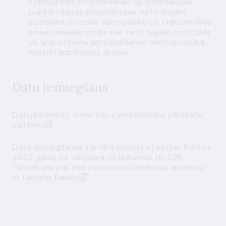
standartiem informēšanas un informācijas
publiskošanas prasībām par neto īsajām
pozīcijām, Eiropas Vērtspapīru un tirgu iestādei
sniedzamajām ziņām par neto īsajām pozīcijām
un apgrozījuma aprēķināšanas metodi nolūkā
noteikt atbrīvotās akcijas.
Datu iesniegšana
Dati jāiesniedz, izmantojot
elektronisko pārskatu
sistēmu
.
Datu iesniegšanas kārtība noteikta Latvijas Bankas
2022. gada 24. oktobra noteikumos Nr. 226
"
Noteikumi par elektronisko informācijas apmaiņu
ar Latvijas Banku
".