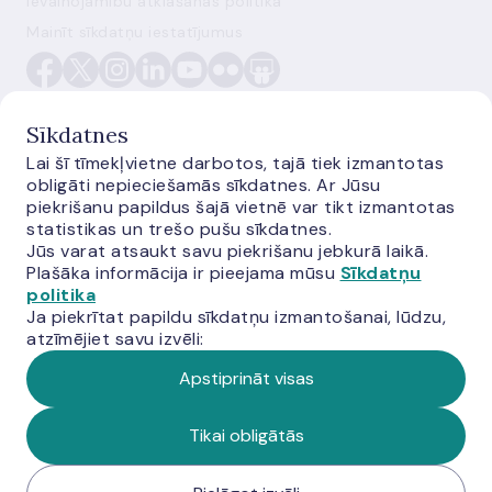
Ievainojamību atklāšanas politika
Mainīt sīkdatņu iestatījumus
Sīkdatnes
Lai šī tīmekļvietne darbotos, tajā tiek izmantotas
obligāti nepieciešamās sīkdatnes. Ar Jūsu
E-monetas.lv
piekrišanu papildus šajā vietnē var tikt izmantotas
statistikas un trešo pušu sīkdatnes.
Jūs varat atsaukt savu piekrišanu jebkurā laikā.
Plašāka informācija ir pieejama mūsu
Sīkdatņu
politika
Ja piekrītat papildu sīkdatņu izmantošanai, lūdzu,
atzīmējiet savu izvēli:
Apstiprināt visas
© Latvijas Banka, 2026
Tikai obligātās