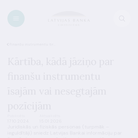
Finanšu instrumentu tirgus
Kārtība, kādā jāziņo par
finanšu instrumentu
īsajām vai nesegtajām
pozīcijām
Publicēts
Aktualizēts
17.10.2024.
15.01.2026.
Juridiskās un fiziskās personas (turpmāk –
ieguldītāji) sniedz Latvijas Bankai informāciju par