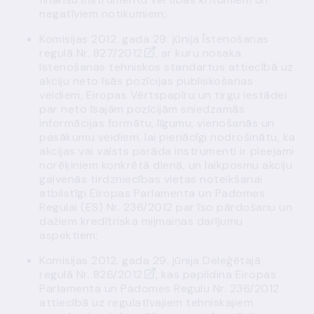
negatīviem notikumiem;
Komisijas 2012. gada 29. jūnija Īstenošanas
regulā Nr.
827/2012
, ar kuru nosaka
īstenošanas tehniskos standartus attiecībā uz
akciju neto īsās pozīcijas publiskošanas
veidiem, Eiropas Vērtspapīru un tirgu iestādei
par neto īsajām pozīcijām sniedzamās
informācijas formātu, līgumu, vienošanās un
pasākumu veidiem, lai pienācīgi nodrošinātu, ka
akcijas vai valsts parāda instrumenti ir pieejami
norēķiniem konkrētā dienā, un laikposmu akciju
galvenās tirdzniecības vietas noteikšanai
atbilstīgi Eiropas Parlamenta un Padomes
Regulai (ES) Nr. 236/2012 par īso pārdošanu un
dažiem kredītriska mijmaiņas darījumu
aspektiem;
Komisijas 2012. gada 29. jūnija Deleģētajā
regulā Nr.
826/2012
, kas papildina Eiropas
Parlamenta un Padomes Regulu Nr. 236/2012
attiecībā uz regulatīvajiem tehniskajiem