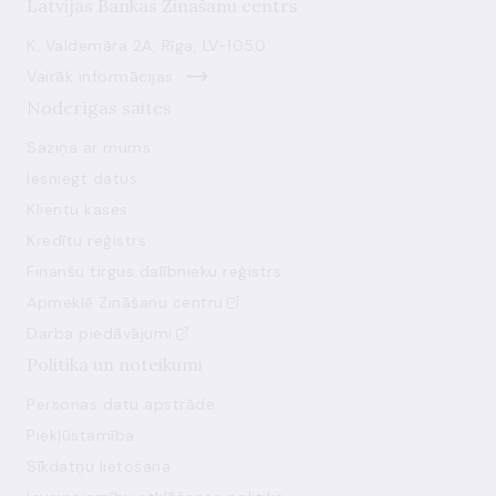
Latvijas Bankas Zināšanu centrs
K. Valdemāra 2A, Rīga, LV-1050
Vairāk informācijas
Noderīgas saites
Saziņa ar mums
Iesniegt datus
Klientu kases
Kredītu reģistrs
Finanšu tirgus dalībnieku reģistrs
Apmeklē Zināšanu centru
Darba piedāvājumi
Politika un noteikumi
Personas datu apstrāde
Piekļūstamība
Sīkdatņu lietošana