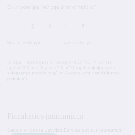
Cik noderīga Tev bija šī informācija?
1
2
3
4
5
Nebija noderīga
Ļoti noderīga
Šī lapa ir aizsargāta ar Google reCAPTCHA, un tās
apmeklētājiem jāņem vērā arī
Google pakalpojumu
sniegšanas noteikumi
un
Google konfidencialitātes
politika
Pieraksties jaunumiem
Saņem e-pastā Latvijas Bankas sūtītus jaunumus!