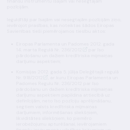
finanšu instrumentu īsajām vai nesegtajām
pozīcijām.
Ieguldītāji par īsajām vai nesegtajām pozīcijām ziņo,
ievērojot prasības, kas noteiktas šādos Eiropas
Savienības tieši piemērojamos tiesību aktos:
Eiropas Parlamenta un Padomes 2012. gada
14. marta Regulā Nr.
236/2012
par īso
pārdošanu un dažiem kredītriska mijmaiņas
darījumu aspektiem;
Komisijas 2012. gada 5. jūlija Deleģētajā regulā
Nr.
918/2012
, ar kuru Eiropas Parlamenta un
Padomes Regulu Nr. 236/2012 par īso
pārdošanu un dažiem kredītriska mijmaiņas
darījumu aspektiem papildina attiecībā uz
definīcijām, neto īso pozīciju aprēķināšanu,
segtiem valsts kredītriska mijmaiņas
darījumiem, informēšanas sliekšņiem,
likviditātes sliekšņiem, ko piemēro
ierobežojumu apturēšanai, ievērojamiem
finanšu instrumentu vērtības kritumiem un