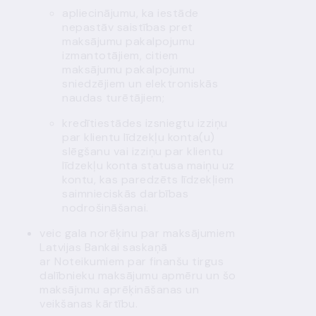
apliecinājumu, ka iestāde
nepastāv saistības pret
maksājumu pakalpojumu
izmantotājiem, citiem
maksājumu pakalpojumu
sniedzējiem un elektroniskās
naudas turētājiem;
kredītiestādes izsniegtu izziņu
par klientu līdzekļu konta(u)
slēgšanu vai izziņu par klientu
līdzekļu konta statusa maiņu uz
kontu, kas paredzēts līdzekļiem
saimnieciskās darbības
nodrošināšanai.
veic gala norēķinu par maksājumiem
Latvijas Bankai saskaņā
ar Noteikumiem par finanšu tirgus
dalībnieku maksājumu apmēru un šo
maksājumu aprēķināšanas un
veikšanas kārtību.