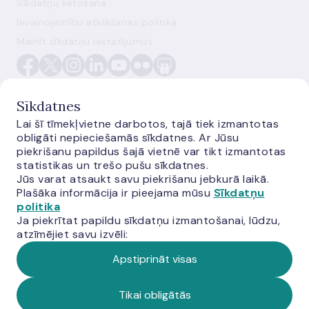
Sīkdatņu lietošana
Ievainojamību atklāšanas politika
Mainīt sīkdatņu iestatījumus
Sīkdatnes
Lai šī tīmekļvietne darbotos, tajā tiek izmantotas
obligāti nepieciešamās sīkdatnes. Ar Jūsu
E-monetas.lv
piekrišanu papildus šajā vietnē var tikt izmantotas
statistikas un trešo pušu sīkdatnes.
Jūs varat atsaukt savu piekrišanu jebkurā laikā.
Plašāka informācija ir pieejama mūsu
Sīkdatņu
politika
Ja piekrītat papildu sīkdatņu izmantošanai, lūdzu,
atzīmējiet savu izvēli:
Apstiprināt visas
© Latvijas Banka, 2026
Tikai obligātās