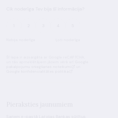
Cik noderīga Tev bija šī informācija?
1
2
3
4
5
Nebija noderīga
Ļoti noderīga
Šī lapa ir aizsargāta ar Google reCAPTCHA,
un tās apmeklētājiem jāņem vērā arī
Google
pakalpojumu sniegšanas noteikumi
un
Google konfidencialitātes politika
Pieraksties jaunumiem
Saņem e-pastā Latvijas Bankas sūtītus