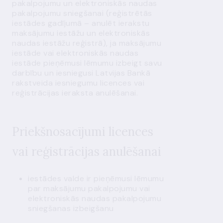
pakalpojumu un elektroniskās naudas
pakalpojumu sniegšanai (reģistrētās
iestādes gadījumā – anulēt ierakstu
maksājumu iestāžu un elektroniskās
naudas iestāžu reģistrā), ja maksājumu
iestāde vai elektroniskās naudas
iestāde pieņēmusi lēmumu izbeigt savu
darbību un iesniegusi Latvijas Bankā
rakstveida iesniegumu licences vai
reģistrācijas ieraksta anulēšanai.
Priekšnosacījumi licences
vai reģistrācijas anulēšanai
iestādes valde ir pieņēmusi lēmumu
par maksājumu pakalpojumu vai
elektroniskās naudas pakalpojumu
sniegšanas izbeigšanu