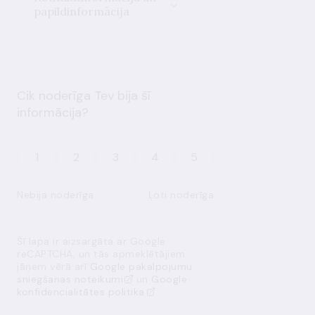
papildinformācija
Cik noderīga Tev bija šī
informācija?
1
2
3
4
5
Nebija noderīga
Ļoti noderīga
Šī lapa ir aizsargāta ar Google
reCAPTCHA, un tās apmeklētājiem
jāņem vērā arī
Google pakalpojumu
sniegšanas noteikumi
un
Google
konfidencialitātes politika