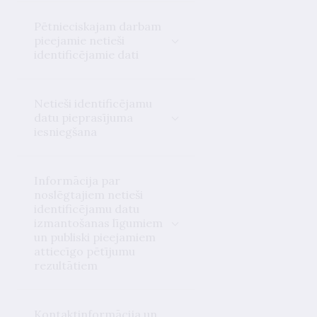
Pētnieciskajam darbam
pieejamie netieši
identificējamie dati
Netieši identificējamu
datu pieprasījuma
iesniegšana
Informācija par
noslēgtajiem netieši
identificējamu datu
izmantošanas līgumiem
un publiski pieejamiem
attiecīgo pētījumu
rezultātiem
Kontaktinformācija un