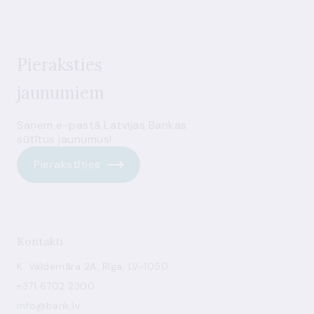
Pieraksties
jaunumiem
Saņem e-pastā Latvijas Bankas
sūtītus jaunumus!
Pierakstīties
Kontakti
K. Valdemāra 2A, Rīga, LV-1050
+371 6702 2300
info@bank.lv