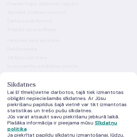
Finanšu tirgus dalībnieku reģistrs
Apmeklē Zināšanu centru
Darba piedāvājumi
Politika un noteikumi
Personas datu apstrāde
Piekļūstamība
Sīkdatņu lietošana
Ievainojamību atklāšanas politika
Mainīt sīkdatņu iestatījumus
Sīkdatnes
Lai šī tīmekļvietne darbotos, tajā tiek izmantotas
obligāti nepieciešamās sīkdatnes. Ar Jūsu
piekrišanu papildus šajā vietnē var tikt izmantotas
statistikas un trešo pušu sīkdatnes.
Jūs varat atsaukt savu piekrišanu jebkurā laikā.
E-monetas.lv
Plašāka informācija ir pieejama mūsu
Sīkdatņu
politika
Ja piekrītat papildu sīkdatņu izmantošanai, lūdzu,