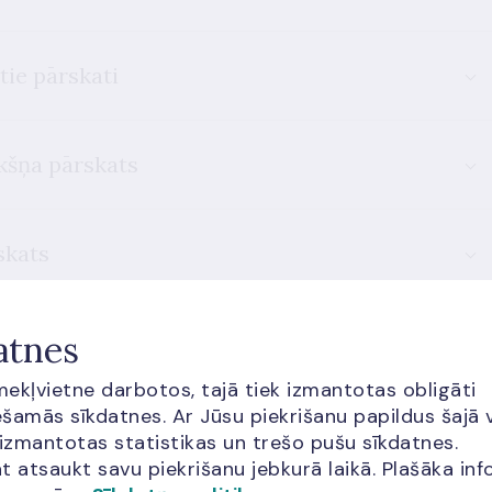
tie pārskati
kšņa pārskats
skats
sko datu sagatavošanu
atnes
īmekļvietne darbotos, tajā tiek izmantotas obligāti
šamās sīkdatnes. Ar Jūsu piekrišanu papildus šajā 
 izmantotas statistikas un trešo pušu sīkdatnes.
cija?
t atsaukt savu piekrišanu jebkurā laikā. Plašāka inf