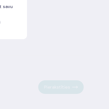
et savu
Pierakstīties