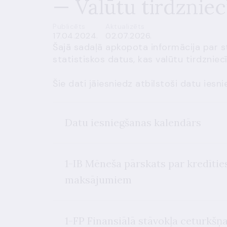
— Valūtu tirdznie
Publicēts
Aktualizēts
17.04.2024.
02.07.2026.
Šajā sadaļā apkopota informācija par s
statistiskos datus, kas valūtu tirdzniec
Šie dati jāiesniedz atbilstoši datu ies
Datu iesniegšanas kalendārs
1-IB Mēneša pārskats par kredīti
maksājumiem
1-FP Finansiālā stāvokļa ceturkšņ