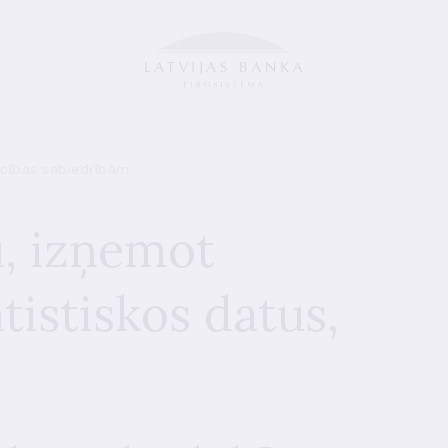
ecības sabiedrībām
u, izņemot
tistiskos datus,