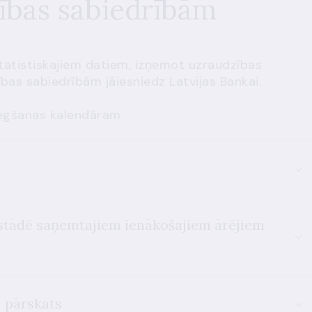
cības sabiedrībām
tatistiskajiem datiem, izņemot uzraudzības
ības sabiedrībām jāiesniedz Latvijas Bankai.
niegšanas kalendāram.
estādē saņemtajiem ienākošajiem ārējiem
a pārskats