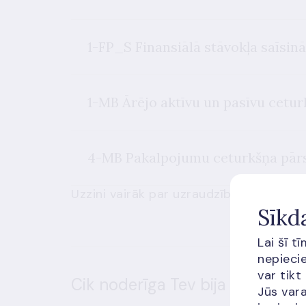
1-FP_S Finansiālā stāvokļa saīsinā
1-MB Ārējo aktīvu un pasīvu cetur
4-MB Pakalpojumu ceturkšņa pār
Uzzini vairāk par uzraudzības statisti
Sīkd
Lai šī t
nepiecie
var tikt
Cik noderīga Tev bija šī informā
Jūs vara