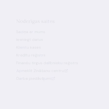
Noderīgas saites
Saziņa ar mums
Iesniegt datus
Klientu kases
Kredītu reģistrs
Finanšu tirgus dalībnieku reģistrs
Apmeklē Zināšanu centru
Darba piedāvājumi