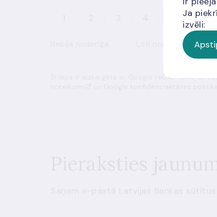
ir piee
Ja piekr
1
2
3
4
5
izvēli:
Apsti
Nebija noderīga
Ļoti noderīga
Šī lapa ir aizsargāta ar Google reCAPTCHA, un t
noteikumi
un
Google konfidencialitātes politik
Pieraksties jaunu
Saņem e-pastā Latvijas Bankas sūtītus