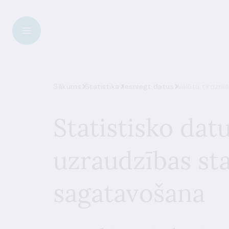
Sākums
Statistika
Iesniegt datus
Valūtu tirdzni
Statistisko dat
uzraudzības sta
sagatavošana