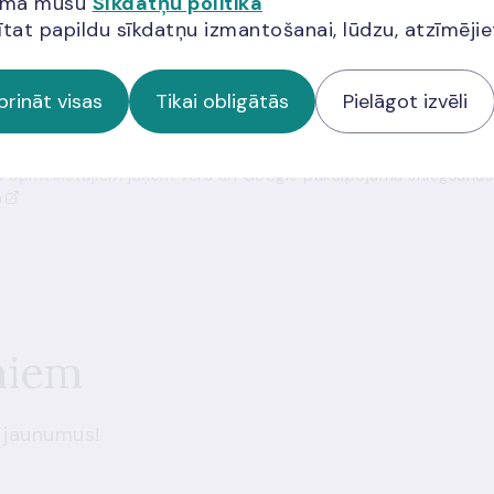
jama mūsu
Sīkdatņu politika
ītat papildu sīkdatņu izmantošanai, lūdzu, atzīmēji
prināt visas
Tikai obligātās
Pielāgot izvēli
ās apmeklētājiem jāņem vērā arī
Google pakalpojumu sniegšanas
a
miem
 jaunumus!