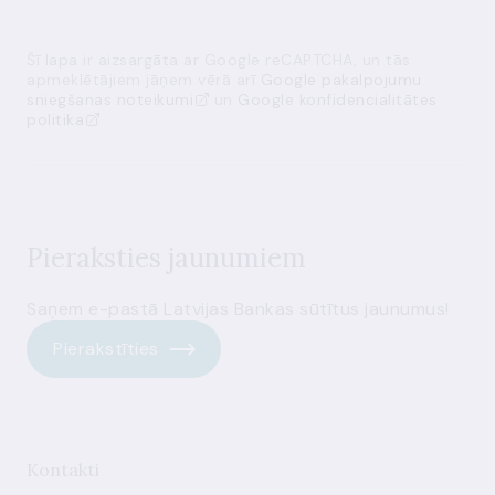
Šī lapa ir aizsargāta ar Google reCAPTCHA, un tās
apmeklētājiem jāņem vērā arī
Google pakalpojumu
sniegšanas noteikumi
un
Google konfidencialitātes
politika
Pieraksties jaunumiem
Saņem e-pastā Latvijas Bankas sūtītus jaunumus!
Pierakstīties
Kontakti