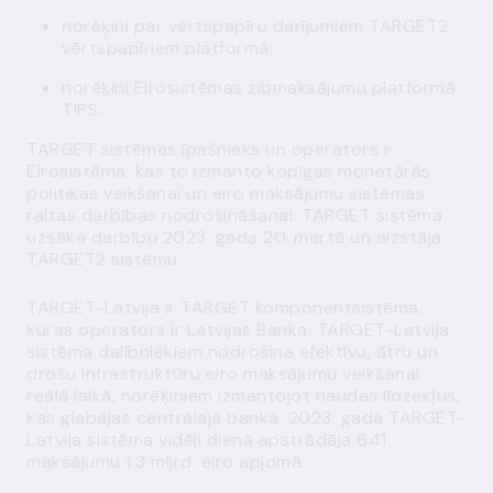
norēķini par vērtspapīru darījumiem TARGET2
vērtspapīriem platformā;
norēķini Eirosistēmas zibmaksājumu platformā
TIPS.
TARGET sistēmas īpašnieks un operators ir
Eirosistēma, kas to izmanto kopīgas monetārās
politikas veikšanai un eiro maksājumu sistēmas
raitas darbības nodrošināšanai. TARGET sistēma
uzsāka darbību 2023. gada 20. martā un aizstāja
TARGET2 sistēmu.
TARGET-Latvija ir TARGET komponentsistēma,
kuras operators ir Latvijas Banka. TARGET-Latvija
sistēma dalībniekiem nodrošina efektīvu, ātru un
drošu infrastruktūru eiro maksājumu veikšanai
reālā laikā, norēķiniem izmantojot naudas līdzekļus,
kas glabājas centrālajā bankā. 2023. gadā TARGET-
Latvija sistēma vidēji dienā apstrādāja 641
maksājumu 1.3 mljrd. eiro apjomā.