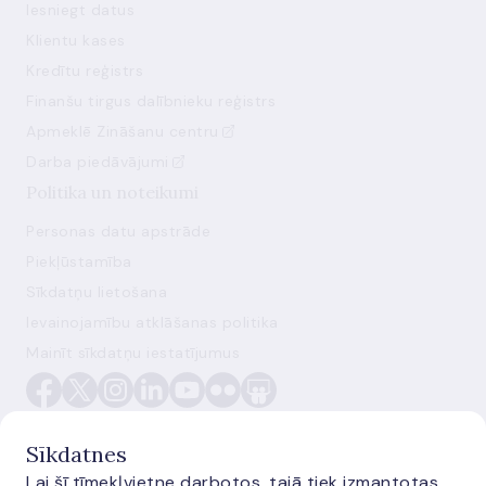
Iesniegt datus
Klientu kases
Kredītu reģistrs
Finanšu tirgus dalībnieku reģistrs
Apmeklē Zināšanu centru
Darba piedāvājumi
Politika un noteikumi
Personas datu apstrāde
Piekļūstamība
Sīkdatņu lietošana
Ievainojamību atklāšanas politika
Mainīt sīkdatņu iestatījumus
Sīkdatnes
Lai šī tīmekļvietne darbotos, tajā tiek izmantotas