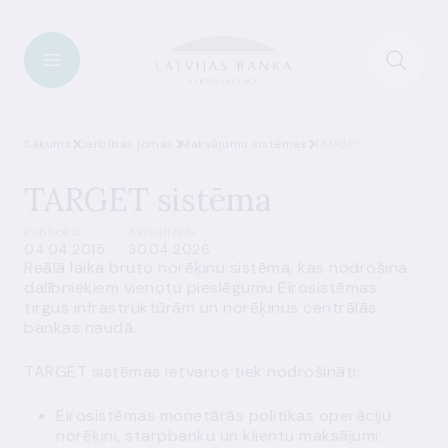
Sākums
Darbības jomas
Maksājumu sistēmas
TARGET
TARGET sistēma
Publicēts
Aktualizēts
04.04.2015.
30.04.2026.
Reālā laika bruto norēķinu sistēma, kas nodrošina
dalībniekiem vienotu pieslēgumu Eirosistēmas
tirgus infrastruktūrām un norēķinus centrālās
bankas naudā.
TARGET sistēmas ietvaros tiek nodrošināti:
Eirosistēmas monetārās politikas operāciju
norēķini, starpbanku un klientu maksājumi;