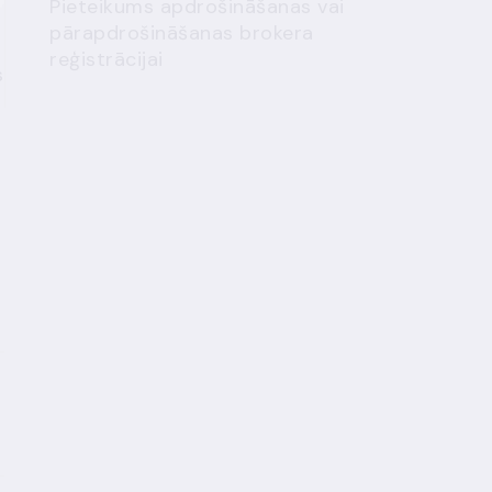
Pieteikums apdrošināšanas vai
pārapdrošināšanas brokera
reģistrācijai
s
i