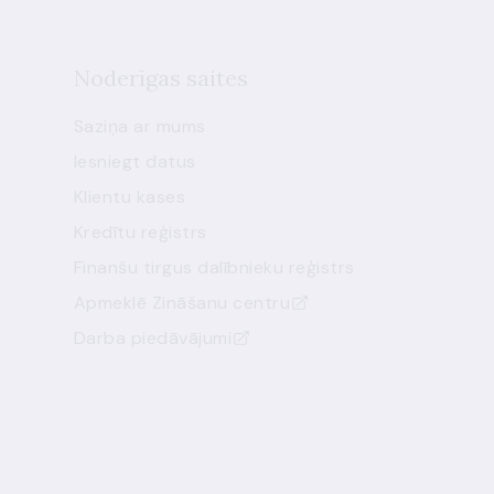
Noderīgas saites
Saziņa ar mums
Iesniegt datus
Klientu kases
Kredītu reģistrs
Finanšu tirgus dalībnieku reģistrs
Apmeklē Zināšanu centru
Darba piedāvājumi