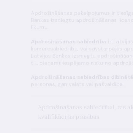
Apdrošināšanas pakalpojumus ir tiesīga
Bankas izsniegtu apdrošināšanas licen
likumu.
Apdrošināšanas sabiedrība
ir Latvija
komercsabiedrība, vai savstarpējās ap
Latvijas Bankas izsniegtu apdrošināšana
t.i., pieņemt iespējamo risku no apdroši
Apdrošināšanas sabiedrības dibinātā
personas, gan valsts vai pašvaldība.
Apdrošināšanas sabiedrībai, tās
kvalifikācijas prasības