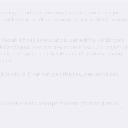
 sniegt juridiska persona, kas saņēmusi Latvijas
ci saskaņā ar Apdrošināšanas un pārapdrošināšana
s Republikā reģistrēta akciju sabiedrība vai Eiropas
drošināšanas kooperatīvā sabiedrība, kura saņēmus
s licenci un kurai ir tiesības veikt apdrošināšanu,
nātā.
ji
(akcionāri) var būt gan fiziskas, gan juridiskas
 akcionāriem un amatpersonām piemērojamās