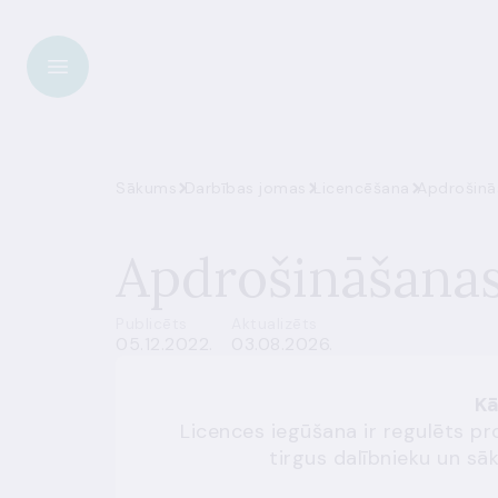
Sākums
Darbības jomas
Licencēšana
Apdrošinā
Apdrošināšanas
Publicēts
Aktualizēts
05.12.2022.
03.08.2026.
Kā
Licences iegūšana ir regulēts pro
tirgus dalībnieku un s