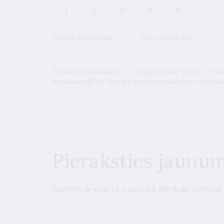
1
2
3
4
5
Nebija noderīga
Ļoti noderīga
Šī lapa ir aizsargāta ar Google reCAPTCHA, un t
noteikumi
un
Google konfidencialitātes politik
Pieraksties jaunu
Saņem e-pastā Latvijas Bankas sūtītus