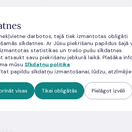
nciālajiem tirgus dalībniekiem konsultācijas, lai
asības par apdrošināšanas sabiedrības licencēšanas
 izaicinājumus, attīstot jaunus un inovatīvus
atnes
. Mūsu speciālisti piedāvā:
īmekļvietne darbotos, tajā tiek izmantotas obligāti
šamās sīkdatnes. Ar Jūsu piekrišanu papildus šajā 
ību aspektus;
 izmantotas statistikas un trešo pušu sīkdatnes.
ērošanu inovatīva produkta vai uzņēmējdarbības
t atsaukt savu piekrišanu jebkurā laikā. Plašāka inf
jama mūsu
Sīkdatņu politika
ītat papildu sīkdatņu izmantošanai, lūdzu, atzīmēji
prināt visas
Tikai obligātās
Pielāgot izvēli
 rakstiet uz e-pasta adresi
info@bank.lv
vai