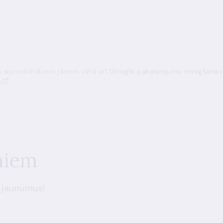
ās apmeklētājiem jāņem vērā arī
Google pakalpojumu sniegšanas
a
miem
 jaunumus!