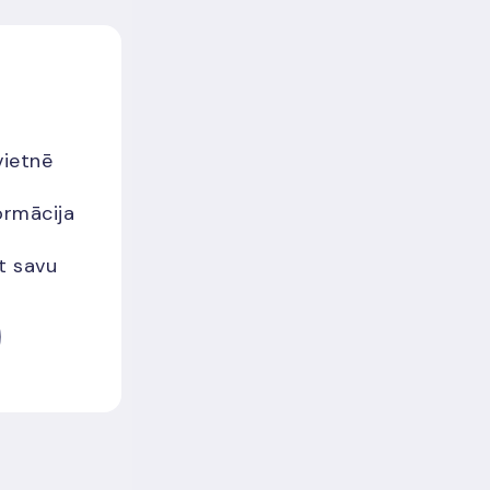
vietnē
ormācija
et savu