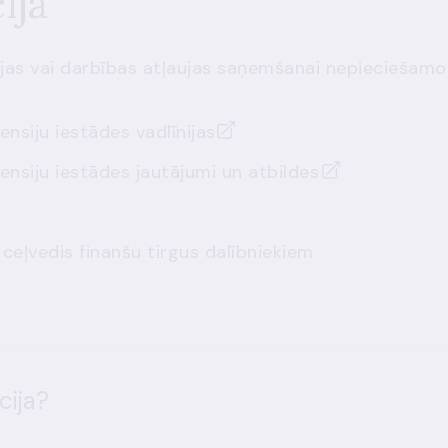
ija
cijas vai darbības atļaujas saņemšanai nepieciešamo
ensiju iestādes
vadlīnijas
ensiju iestādes
jautājumi un atbildes
eļvedis finanšu tirgus dalībniekiem
cija?