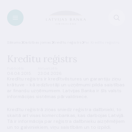
Sākums
Darbības jomas
Kredītu reģistrs
Par Kredītu reģistru
Kredītu reģistrs
Publicēts
Aktualizēts
04.04.2015.
23.04.2026.
Kredītu reģistrs ir kredītvēstures un garantiju ziņu
krātuve - kā iedzīvotāji un uzņēmumi pilda saistības
ar finanšu uzņēmumiem. Latvijas Banka ir šīs valsts
informācijas sistēmas pārvaldniece.
Kredītu reģistrā ziņas sniedz reģistra
dalībnieki
, to
skaitā arī visas komercbankas, kas darbojas Latvijā.
Tā ir informācija par reģistra dalībnieku aizņēmējiem
un to galviniekiem, viņu saistībām un to izpildi.