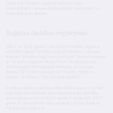
Ziņas par Kredītu reģistrā iekļauto ziņu
pieprasīšanu Latvijas Banka glabā 1 gadu pēc to
pieprasīšanas dienas.
Reģistra darbības regulējums
Sākot ar 2012. gada 1. decembri Kredītu reģistra
darbību regulē
''Kredītu reģistra likums''
, Latvijas
Bankas
''Kredītu reģistra noteikumi''
(izdoti saskaņā
ar ''Kredītu reģistra likumu'') un
''Noteikumi par
elektronisko informācijas apmaiņu ar Latvijas
Banku''
(izdoti saskaņā ar ''Kredītu reģistra
likumu'' un likumu ''Par Latvijas Banku").
Kredītu reģistrs darbību sāka 2008. gada 1. janvārī,
kad tajā automātiski tika reģistrēta parādnieku
informācija, kura no 2003. gada 2. jūnija līdz 2007.
gada 31. decembrim tika uzkrāta Latvijas Bankas
Parādnieku reģistrā.