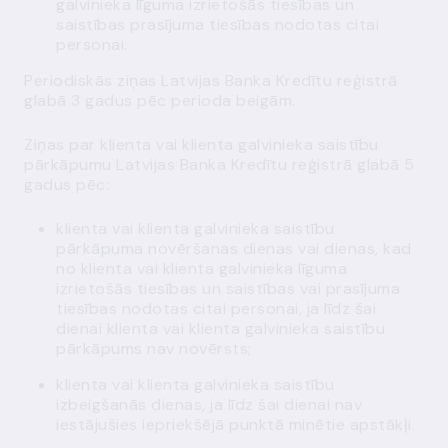
galvinieka līguma izrietošās tiesības un
saistības prasījuma tiesības nodotas citai
personai.
Periodiskās ziņas Latvijas Banka Kredītu reģistrā
glabā 3 gadus pēc perioda beigām.
Ziņas par klienta vai klienta galvinieka saistību
pārkāpumu Latvijas Banka Kredītu reģistrā glabā 5
gadus pēc:
klienta vai klienta galvinieka saistību
pārkāpuma novēršanas dienas vai dienas, kad
no klienta vai klienta galvinieka līguma
izrietošās tiesības un saistības vai prasījuma
tiesības nodotas citai personai, ja līdz šai
dienai klienta vai klienta galvinieka saistību
pārkāpums nav novērsts;
klienta vai klienta galvinieka saistību
izbeigšanās dienas, ja līdz šai dienai nav
iestājušies iepriekšējā punktā minētie apstākļi.