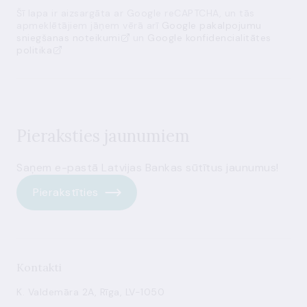
Šī lapa ir aizsargāta ar Google reCAPTCHA, un tās
apmeklētājiem jāņem vērā arī
Google pakalpojumu
sniegšanas noteikumi
un
Google konfidencialitātes
politika
Pieraksties jaunumiem
Saņem e-pastā Latvijas Bankas sūtītus jaunumus!
Pierakstīties
Kontakti
K. Valdemāra 2A, Rīga, LV-1050