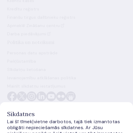
Klientu kases
Kredītu reģistrs
Finanšu tirgus dalībnieku reģistrs
Apmeklē Zināšanu centru
Darba piedāvājumi
Politika un noteikumi
Personas datu apstrāde
Piekļūstamība
Sīkdatņu lietošana
Ievainojamību atklāšanas politika
Mainīt sīkdatņu iestatījumus
Sīkdatnes
Lai šī tīmekļvietne darbotos, tajā tiek izmantotas
obligāti nepieciešamās sīkdatnes. Ar Jūsu
E-monetas.lv