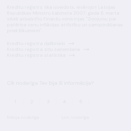
Kredītu reģistrs tika izveidots, ievērojot Latvijas
Republikas Ministru kabineta 2007. gada 6. marta
sēdē atbalstīto Finanšu ministrijas "Ziņojumu par
patēriņa cenu inflācijas attīstību un samazināšanas
priekšlikumiem".
Kredītu reģistra dalībnieki
Kredītu reģistra ziņu saņemšana
Kredītu reģistra statistika
Cik noderīga Tev bija šī informācija?
1
2
3
4
5
Nebija noderīga
Ļoti noderīga