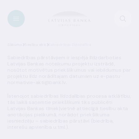
Sākums
Tiesību akti
Sabiedrības līdzdalība
Sabiedrības pārstāvjiem ir iespēja līdzdarboties
Latvijas Bankas noteikumu projektu izstrādē,
nosūtot motivētus priekšlikumus vai iebildumus par
projektu līdz norādītajam datumam uz e-pastu
normativie-akti@bank.lv
.
Īstenojot sabiedrības līdzdalības procesa atklātību,
tās laikā saņemtie priekšlikumi tiks publicēti
Latvijas Bankas tīmekļvietnē attiecīgā tiesību akta
anotācijas pielikumā, norādot priekšlikuma
iesniedzēju – sabiedrības pārstāvi (biedrība,
interešu apvienība u.tml.).