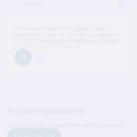
Ir atrasti
1 rezultāti
Noteikumu projekts "Grozījumi Latvijas
Bankas 2023. gada 18. decembra noteikumos
Nr. 265 "Kredītriska pārvaldīšanas noteikumi"
Sabiedrības līdzdalība noslēgusies
Pieraksties jaunumiem
Saņem e-pastā Latvijas Bankas sūtītus jaunumus!
Pierakstīties