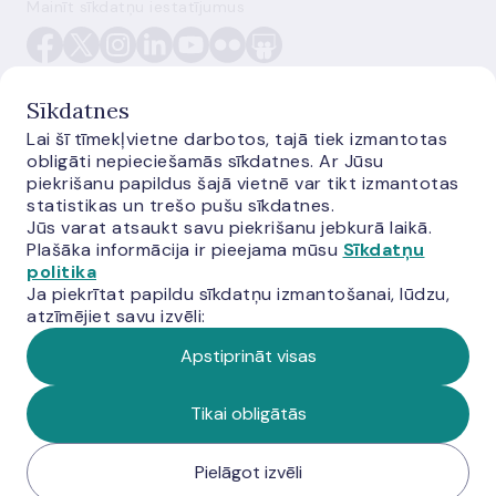
Mainīt sīkdatņu iestatījumus
Sīkdatnes
Lai šī tīmekļvietne darbotos, tajā tiek izmantotas
obligāti nepieciešamās sīkdatnes. Ar Jūsu
E-monetas.lv
piekrišanu papildus šajā vietnē var tikt izmantotas
statistikas un trešo pušu sīkdatnes.
Jūs varat atsaukt savu piekrišanu jebkurā laikā.
Plašāka informācija ir pieejama mūsu
Sīkdatņu
politika
Ja piekrītat papildu sīkdatņu izmantošanai, lūdzu,
atzīmējiet savu izvēli:
Apstiprināt visas
© Latvijas Banka, 2026
Tikai obligātās
Pielāgot izvēli