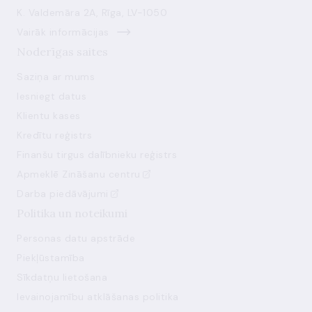
K. Valdemāra 2A, Rīga, LV-1050
Vairāk informācijas
Noderīgas saites
Saziņa ar mums
Iesniegt datus
Klientu kases
Kredītu reģistrs
Finanšu tirgus dalībnieku reģistrs
Apmeklē Zināšanu centru
Darba piedāvājumi
Politika un noteikumi
Personas datu apstrāde
Piekļūstamība
Sīkdatņu lietošana
Ievainojamību atklāšanas politika