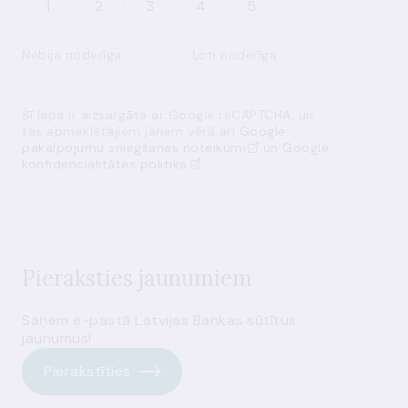
1
2
3
4
5
Nebija noderīga
Ļoti noderīga
Šī lapa ir aizsargāta ar Google reCAPTCHA, un
tās apmeklētājiem jāņem vērā arī
Google
pakalpojumu sniegšanas noteikumi
un
Google
konfidencialitātes politika
Pieraksties jaunumiem
Saņem e-pastā Latvijas Bankas sūtītus
jaunumus!
Pierakstīties