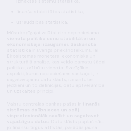
izmaksas sistēmu statistika,
finanšu stabilitātes statistika,
uzraudzības statistika.
Mūsu kopīgajai valūtai eiro nepieciešama
vienota politika cenu stabilitātei un
ekonomiskajai izaugsmei
.
Saskaņota
statistika
ir svarīgs priekšnoteikums, lai
Eirosistēmas monetārā, ekonomiskā un
strukturālā analīze, kas veido pamatu šādai
politikai, arī būtu vienota. Svarīgākie
aspekti, kurus nepieciešams saskaņot, ir
sagatavojamo datu klāsts, izmantotie
jēdzieni un to definīcijas, datu aptveramība
un uzskaites principi.
Valstu centrālās bankas pašas ir
finanšu
sistēmas dalībnieces un spēj
visprofesionālāk savākt un sagatavot
vajadzīgos datus
. Datu klāsts paplašinās,
jo finanšu tirgus attīstās, parādās jauna