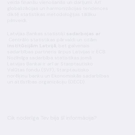
veida finanšu vienošanās un darījumi. Arī
globalizācijas un harmonizācijas tendences
diktē statistikas metodoloģijas tālāku
pilnveidi.
Latvijas Bankas statistiķi
sadarbojas ar
Centrālo statistikas pārvaldi un citām
institūcijām Latvijā
, bet galvenais
sadarbības partneris ārpus Latvijas ir ECB.
Nozīmīga sadarbība statistikas jomā
Latvijas Bankai ir arī ar Starptautisko
Valūtas fondu (SVF), Starptautisko
norēķinu banku un Ekonomiskās sadarbības
un attīstības organizāciju (OECD).
Cik noderīga Tev bija šī informācija?