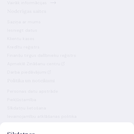
Vairāk informācijas
Noderīgas saites
Saziņa ar mums
Iesniegt datus
Klientu kases
Kredītu reģistrs
Finanšu tirgus dalībnieku reģistrs
Apmeklē Zināšanu centru
Darba piedāvājumi
Politika un noteikumi
Personas datu apstrāde
Piekļūstamība
Sīkdatņu lietošana
Ievainojamību atklāšanas politika
Mainīt sīkdatņu iestatījumus