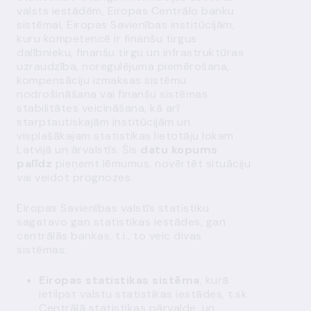
valsts iestādēm, Eiropas Centrālo banku
sistēmai, Eiropas Savienības institūcijām,
kuru kompetencē ir finanšu tirgus
dalībnieku, finanšu tirgu un infrastruktūras
uzraudzība, noregulējuma piemērošana,
kompensāciju izmaksas sistēmu
nodrošināšana vai finanšu sistēmas
stabilitātes veicināšana, kā arī
starptautiskajām institūcijām un
visplašākajam statistikas lietotāju lokam
Latvijā un ārvalstīs. Šis
datu kopums
palīdz
pieņemt lēmumus, novērtēt situāciju
vai veidot prognozes.
Eiropas Savienības valstīs statistiku
sagatavo gan statistikas iestādes, gan
centrālās bankas, t.i., to veic divas
sistēmas:
Eiropas statistikas sistēma
, kurā
ietilpst valstu statistikas iestādes, t.sk.
Centrālā statistikas pārvalde, un