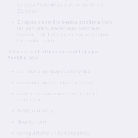
Eiropas Savienības statistikas birojs
Eurostat
;
Eiropas centrālo banku sistēma
, kurā
ietilpst valstu nacionālās centrālās
bankas, t.sk. Latvijas Banka, un Eiropas
Centrālā banka.
Galvenie
statistikas virzieni Latvijas
Bankā
ir šādi:
monetārā un finanšu statistika,
banknošu un monētu statistika,
maksājumu un maksājumu sistēmu
statistika,
ārējā statistika,
finanšu konti,
noregulējuma un kompensāciju