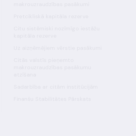
makrouzraudzības pasākumi
Pretcikliskā kapitāla rezerve
Citu sistēmiski nozīmīgo iestāžu
kapitāla rezerve
Uz aizņēmējiem vērstie pasākumi
Citās valstīs pieņemto
makrouzraudzības pasākumu
u
atzīšana
Sadarbība ar citām institūcijām
Finanšu Stabilitātes Pārskats