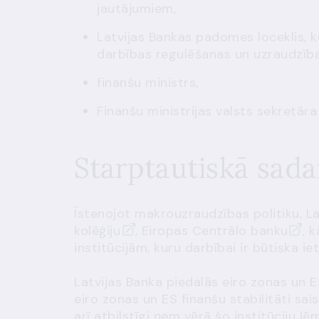
jautājumiem,
Latvijas Bankas padomes loceklis, ku
darbības regulēšanas un uzraudzīb
finanšu ministrs,
Finanšu ministrijas valsts sekretāra
Starptautiskā sada
Īstenojot makrouzraudzības politiku, L
kolēģiju
,
Eiropas Centrālo banku
, 
institūcijām, kuru darbībai ir būtiska ie
Latvijas Banka piedalās eiro zonas un 
eiro zonas un ES finanšu stabilitāti sa
arī atbilstīgi ņem vērā šo institūciju 