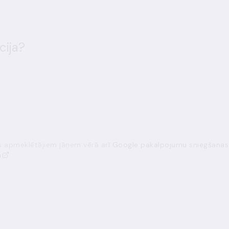
cija?
ās apmeklētājiem jāņem vērā arī
Google pakalpojumu sniegšanas
a