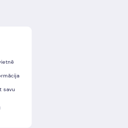
vietnē
ormācija
et savu