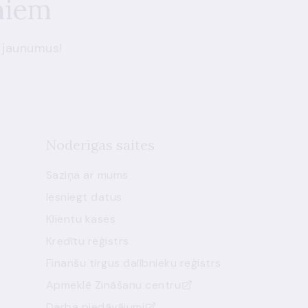
miem
 jaunumus!
Noderīgas saites
Saziņa ar mums
Iesniegt datus
Klientu kases
Kredītu reģistrs
Finanšu tirgus dalībnieku reģistrs
Apmeklē Zināšanu centru
Darba piedāvājumi