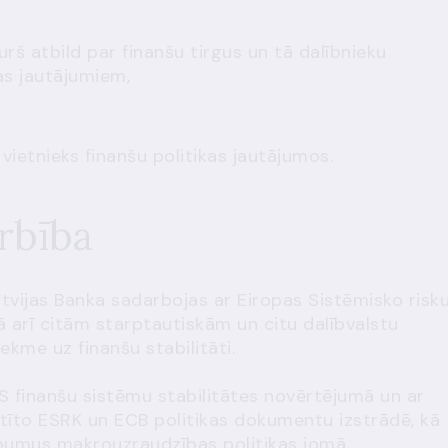
rš atbild par finanšu tirgus un tā dalībnieku
as jautājumiem,
 vietnieks finanšu politikas jautājumos.
rbība
atvijas Banka sadarbojas ar
Eiropas Sistēmisko risk
kā arī citām starptautiskām un citu dalībvalstu
tekme uz finanšu stabilitāti.
ES finanšu sistēmu stabilitātes novērtējumā un ar
istīto ESRK un ECB politikas dokumentu izstrādē, kā
lēmumus makrouzraudzības politikas jomā.