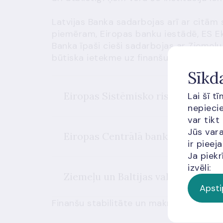
Latvijas Banka sadarbojas arī ar citām
piemēram, Eiropas banku iestādē, ES Ek
Banka īpaši cieši sadarbojas ar Ziemeļu u
būtiska ietekme uz finanšu stabilitāti.
Sīkd
Eiropas Sistēmisko risku kolēģija
Lai šī t
nepiecie
var tikt
Jūs vara
Eiropas Centrālā banka
ir piee
Ja piekr
izvēli:
Ziemeļu un Baltijas valstu sadarbī
Apsti
Finanšu stabilitāte un makrouzraudzība