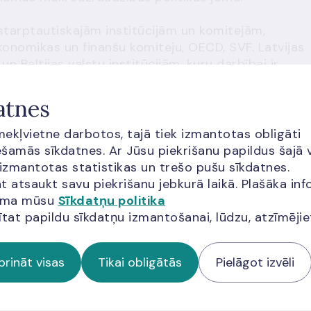
 starptautiskajām institūcijām un komitejām,
onomikas un finanšu komiteju, OECD, SVF. Latvijas
n Baltijas valstu institūcijām, kuru darbībai ir
atnes
īmekļvietne darbotos, tajā tiek izmantotas obligāti
šamās sīkdatnes. Ar Jūsu piekrišanu papildus šajā 
 izmantotas statistikas un trešo pušu sīkdatnes.
t atsaukt savu piekrišanu jebkurā laikā. Plašāka inf
jama mūsu
Sīkdatņu politika
ītat papildu sīkdatņu izmantošanai, lūdzu, atzīmēji
ba
prināt visas
Tikai obligātās
Pielāgot izvēli
s politika