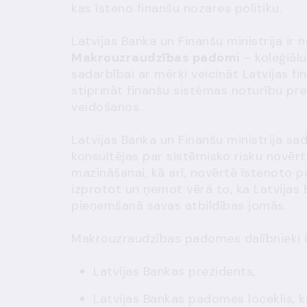
kas īsteno finanšu nozares politiku.
Latvijas Banka un Finanšu ministrija ir
Makrouzraudzības padomi
– koleģiāl
sadarbībai ar mērķi veicināt
Latvijas fi
stiprināt finanšu sistēmas noturību pr
veidošanos.
Latvijas Banka un Finanšu ministrija s
konsultējas par sistēmisko risku novēr
mazināšanai, kā arī, novērtē īstenoto pa
izprotot un ņemot vērā to, ka Latvijas 
pieņemšanā savas atbildības jomās.
Makrouzraudzības padomes dalībnieki i
Latvijas Bankas prezidents,
Latvijas Bankas padomes loceklis, k