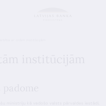
rbība ar citām institūcijām
tām institūcijām
s padome
šu ministriju kā vadošo valsts pārvaldes iestādi,