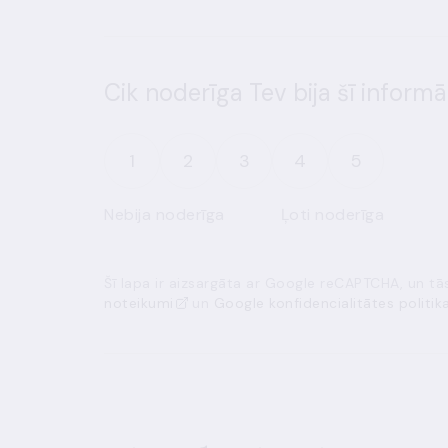
Cik noderīga Tev bija šī informā
1
2
3
4
5
Nebija noderīga
Ļoti noderīga
Šī lapa ir aizsargāta ar Google reCAPTCHA, un t
noteikumi
un
Google konfidencialitātes politik