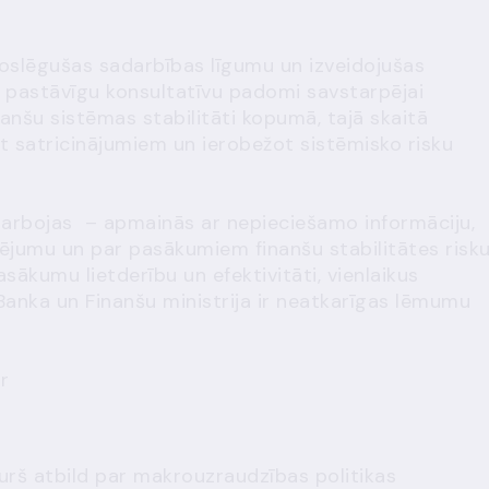
 noslēgušas sadarbības līgumu un izveidojušas
u pastāvīgu konsultatīvu padomi savstarpējai
nanšu sistēmas stabilitāti
kopumā, tajā skaitā
et satricinājumiem un ierobežot sistēmisko risku
adarbojas – apmainās ar nepieciešamo informāciju,
tējumu un par pasākumiem finanšu stabilitātes risk
sākumu lietderību un efektivitāti, vienlaikus
Banka un Finanšu ministrija ir neatkarīgas lēmumu
r
urš atbild par makrouzraudzības politikas