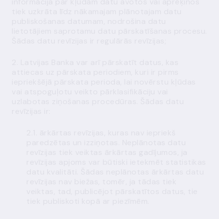
informācija par kļūdām datu avotos vai aprēķinos
tiek uzkrāta līdz nākamajam plānotajam datu
publiskošanas datumam, nodrošina datu
lietotājiem saprotamu datu pārskatīšanas procesu.
Šādas datu revīzijas ir regulārās revīzijas;
2. Latvijas Banka var arī pārskatīt datus, kas
attiecas uz pārskata periodiem, kuri ir pirms
iepriekšējā pārskata perioda, lai novērstu kļūdas
vai atspoguļotu veikto pārklasifikāciju vai
uzlabotas ziņošanas procedūras. Šādas datu
revīzijas ir:
2.1. ārkārtas revīzijas, kuras nav iepriekš
paredzētas un izziņotas. Neplānotas datu
revīzijas tiek veiktas ārkārtas gadījumos, ja
revīzijas apjoms var būtiski ietekmēt statistikas
datu kvalitāti. Šādas neplānotas ārkārtas datu
revīzijas nav biežas, tomēr, ja tādas tiek
veiktas, tad, publicējot pārskatītos datus, tie
tiek publiskoti kopā ar piezīmēm.