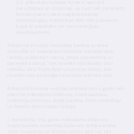
2.2. plānotas revīzijas, kuras ir iepriekš
paredzētas un izziņotas. Ja dati tiek pārskatīti,
būtiski mainot datu sagatavošanas
metodoloģiju, statistikas dati tiek publiskoti
kopā ar piezīmēm vai metodoloģijas
skaidrojumiem.
Atbilstoši Eiropas Centrālās bankas praksei
attiecībā uz maksājumu bilances mēneša datu
revīziju, publicējot marta, jūnija, septembra un
decembra datus, tiek revidēti iepriekšējo divu
mēnešu dati. Publicējot ceturkšņa datus, tiek
revidēti visu attiecīgā ceturkšņa mēneša dati.
Atbilstoši Eiropas revīzijas politikai katru gadu tiek
plānota maksājumu bilances, starptautisko
investīciju bilances, ārējā parāda, tiešo investīciju
un finanšu kontu datu revīzija:
1. iepriekšējo triju gadu maksājumu bilances,
starptautisko investīciju bilances, ārējā parāda,
tiešo investīciju un finanšu kontu dati var tikt