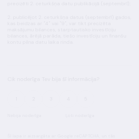
precizēti 2. ceturkšņa datu publikācijā (septembrī);
2. publicējot 2. ceturkšņa datus (septembrī) gados,
kas beidzas ar "4" vai "9", var tikt precizēta
maksājumu bilances, starptautisko investīciju
bilances, ārējā parāda, tiešo investīciju un finanšu
kontu pilna datu laika rinda.
Cik noderīga Tev bija šī informācija?
1
2
3
4
5
Nebija noderīga
Ļoti noderīga
Šī lapa ir aizsargāta ar Google reCAPTCHA, un tās