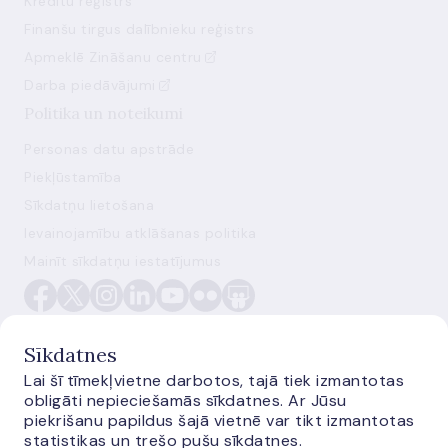
Kredītu reģistrs
Finanšu tirgus dalībnieku reģistrs
Apmeklē Zināšanu centru
Darba piedāvājumi
Politika un noteikumi
Personas datu apstrāde
Piekļūstamība
Sīkdatņu lietošana
Ievainojamību atklāšanas politika
Mainīt sīkdatņu iestatījumus
Sīkdatnes
Lai šī tīmekļvietne darbotos, tajā tiek izmantotas
obligāti nepieciešamās sīkdatnes. Ar Jūsu
E-monetas.lv
piekrišanu papildus šajā vietnē var tikt izmantotas
statistikas un trešo pušu sīkdatnes.