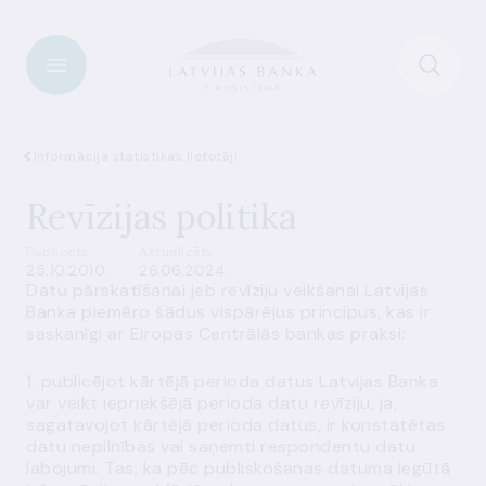
Informācija statistikas lietotājiem
Revīzijas politika
Publicēts
Aktualizēts
25.10.2010.
26.06.2024.
Datu pārskatīšanai jeb revīziju veikšanai Latvijas
Banka piemēro šādus vispārējus principus, kas ir
saskanīgi ar Eiropas Centrālās bankas praksi:
1. publicējot kārtējā perioda datus Latvijas Banka
var veikt iepriekšējā perioda datu revīziju, ja,
sagatavojot kārtējā perioda datus, ir konstatētas
datu nepilnības vai saņemti respondentu datu
labojumi. Tas, ka pēc publiskošanas datuma iegūtā