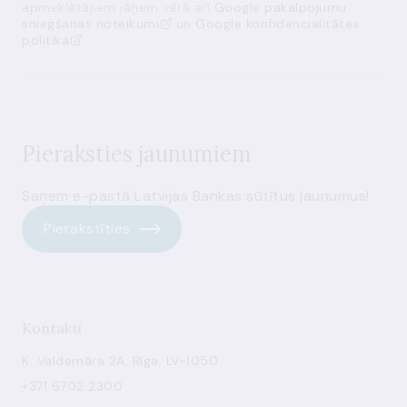
apmeklētājiem jāņem vērā arī
Google pakalpojumu
sniegšanas noteikumi
un
Google konfidencialitātes
politika
Pieraksties jaunumiem
Saņem e-pastā Latvijas Bankas sūtītus jaunumus!
Pierakstīties
Kontakti
K. Valdemāra 2A, Rīga, LV-1050
+371 6702 2300