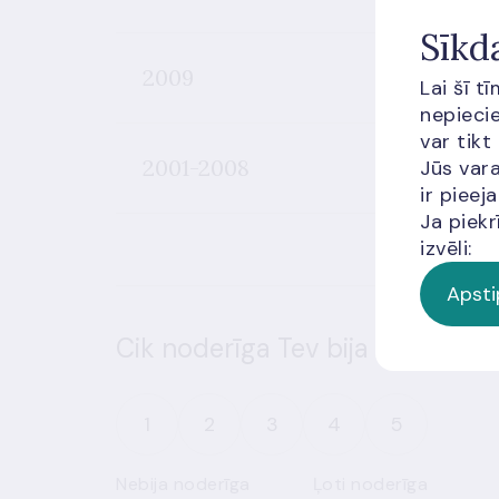
Sīkd
2009
Lai šī t
nepiecie
var tikt
2001-2008
Jūs vara
ir piee
Ja piekr
izvēli:
Apsti
Cik noderīga Tev bija šī informā
1
2
3
4
5
Nebija noderīga
Ļoti noderīga