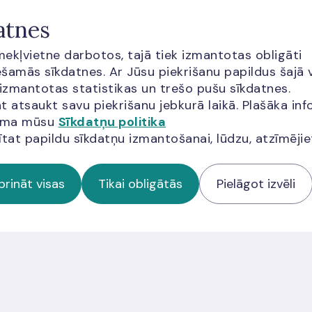
atnes
īmekļvietne darbotos, tajā tiek izmantotas obligāti
šamās sīkdatnes. Ar Jūsu piekrišanu papildus šajā 
 izmantotas statistikas un trešo pušu sīkdatnes.
t atsaukt savu piekrišanu jebkurā laikā. Plašāka inf
jama mūsu
Sīkdatņu politika
ītat papildu sīkdatņu izmantošanai, lūdzu, atzīmēji
prināt visas
Tikai obligātās
Pielāgot izvēli
cija?