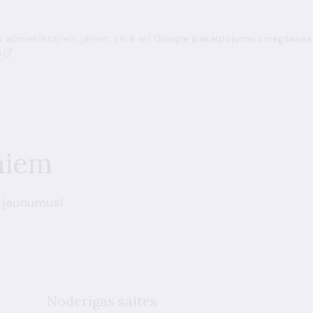
ās apmeklētājiem jāņem vērā arī
Google pakalpojumu sniegšanas
a
miem
 jaunumus!
Noderīgas saites