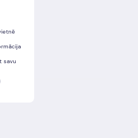
vietnē
ormācija
et savu