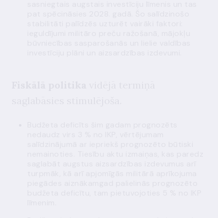
sasniegtais augstais investīciju līmenis un tas
pat spēcināsies 2028. gadā. Šo salīdzinošo
stabilitāti palīdzēs uzturēt vairāki faktori:
ieguldījumi militāro preču ražošanā, mājokļu
būvniecības sasparošanās un lielie valdības
investīciju plāni un aizsardzības izdevumi.
Fiskālā politika
vidējā termiņā
saglabāsies stimulējoša.
Budžeta deficīts šim gadam prognozēts
nedaudz virs 3 % no IKP, vērtējumam
salīdzinājumā ar iepriekš prognozēto būtiski
nemainoties. Tiesību aktu izmaiņas, kas paredz
saglabāt augstus aizsardzības izdevumus arī
turpmāk, kā arī apjomīgās militārā aprīkojuma
piegādes aiznākamgad palielinās prognozēto
budžeta deficītu, tam pietuvojoties 5 % no IKP
līmenim.