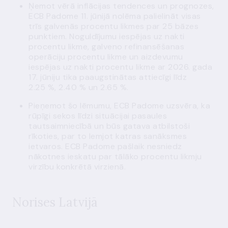
Ņemot vērā inflācijas tendences un prognozes,
ECB Padome 11. jūnijā nolēma palielināt visas
trīs galvenās procentu likmes par 25 bāzes
punktiem. Noguldījumu iespējas uz nakti
procentu likme, galveno refinansēšanas
operāciju procentu likme un aizdevumu
iespējas uz nakti procentu likme ar 2026. gada
17. jūniju tika paaugstinātas attiecīgi līdz
2.25 %, 2.40 % un 2.65 %.
Pieņemot šo lēmumu, ECB Padome uzsvēra, ka
rūpīgi sekos līdzi situācijai pasaules
tautsaimniecībā un būs gatava atbilstoši
rīkoties, par to lemjot katras sanāksmes
ietvaros. ECB Padome pašlaik nesniedz
nākotnes ieskatu par tālāko procentu likmju
virzību konkrētā virzienā.
Norises Latvijā