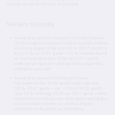
vērotas arī citviet Eiropā un pasaulē.
Norises eirozonā
Saskaņā ar jaunāko Eiropas Centrālās bankas
(ECB) prognožu pamatscenāriju kopējā inflācija
eirozonā šogad vidēji būs 3.0 %, 2027. gadā tā
būs 2.3 % un 2028. gadā – 2.0 %. Salīdzinājumā
ar marta prognozēm 2026. un 2027. gadā
inflācijas prognoze ir paaugstināta augstāku
enerģijas cenu dēļ.
Saskaņā ar pamatscenāriju eirozonas
tautsaimniecība 2026. gadā vidēji augs par
0.8 %, 2027. gadā – par 1.2 % un 2028. gadā –
par 1.5 %. Attiecīgi 2026. un 2027. gadā veikta
lejupvērsta korekcija, kas atspoguļo spēcīgāku
karadarbības ietekmi uz izejvielu tirgiem,
reālajiem ienākumiem un konfidenci.