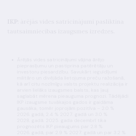
IKP
: ārējās vides satricinājumi pasliktina
tautsaimniecības izaugsmes izredzes.
Ārējās vides satricinājumi vājina ārējo
pieprasījumu un pastiprina patērētāju un
investoru piesardzību. Savukārt ieguldījumi
militāro un divējāda lietojuma preču ražošanā,
kā arī citu nozīmīgu valsts projektu realizācija ir
arvien lielāks izaugsmes balsts, kas ļauj
saglabāt mērena pieauguma prognozi. Tādējādi
IKP izaugsme tuvākajos gados ir gaidāma
gausāka, tomēr joprojām pozitīva – 2.0 %
2026. gadā, 2.4 % 2027. gadā un 3.0 %
2028. gadā. 2025. gada decembrī tika
prognozēts IKP pieaugums par 2.8 %
2026. gadā, par 2.9 % 2027. gadā un par 3.2 %