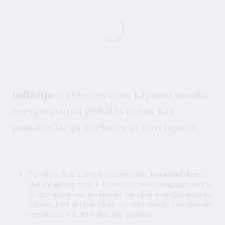
Inflācija
: iekšzemes cenu kāpumu nosaka
energoresursu globālās cenas, kas
pamatinflāciju ietekmēs ar novēlojumu.
Tuvajos Austrumos notiekošās karadarbības
dēļ inflācijas riski ir kļuvuši izteikti augšupvērsti,
jo spriedze var ietekmēt ne tikai energoresursu
cenas, bet arī pārtikas un citu preču ražošanas
izmaksas, kā arī inflācijas gaidas.