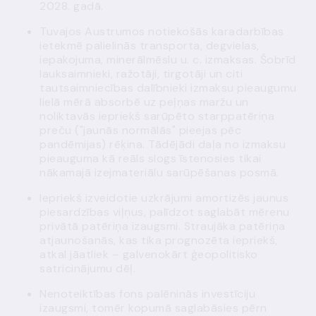
2028. gadā.
Tuvajos Austrumos notiekošās karadarbības
ietekmē palielinās transporta, degvielas,
iepakojuma, minerālmēslu u. c. izmaksas. Šobrīd
lauksaimnieki, ražotāji, tirgotāji un citi
tautsaimniecības dalībnieki izmaksu pieaugumu
lielā mērā absorbē uz peļņas maržu un
noliktavās iepriekš sarūpēto starppatēriņa
preču ("jaunās normālās" pieejas pēc
pandēmijas) rēķina. Tādējādi daļa no izmaksu
pieauguma kā reāls slogs īstenosies tikai
nākamajā izejmateriālu sarūpēšanas posmā.
Iepriekš izveidotie uzkrājumi amortizēs jaunus
piesardzības viļņus, palīdzot saglabāt mērenu
privātā patēriņa izaugsmi. Straujāka patēriņa
atjaunošanās, kas tika prognozēta iepriekš,
atkal jāatliek – galvenokārt ģeopolitisko
satricinājumu dēļ.
Nenoteiktības fons palēninās investīciju
izaugsmi, tomēr kopumā saglabāsies pērn