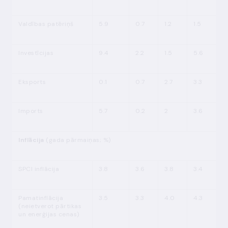
Valdības patēriņš
5.9
0.7
1.2
1.5
Investīcijas
9.4
2.2
1.5
5.6
Eksports
0.1
0.7
2.7
3.3
Imports
5.7
0.2
2
3.6
Inflācija
(gada pārmaiņas; %)
SPCI inflācija
3.8
3.6
3.8
3.4
Pamatinflācija
3.5
3.3
4.0
4.3
(neietverot pārtikas
un enerģijas cenas)