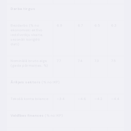
Darba tirgus
Bezdarbs (% no
6.9
6.7
6.5
6.3
ekonomiski aktīvo
iedzīvotāju skaita;
sezonāli koriģēti
dati)
Nominālā bruto alga
7.7
7.4
7.3
7.5
(gada pārmaiņas; %)
Ārējais sektors
(% no IKP)
Tekošā konta bilance
–3.4
–4.6
–4.2
–4.4
Valdības finanses
(% no IKP)