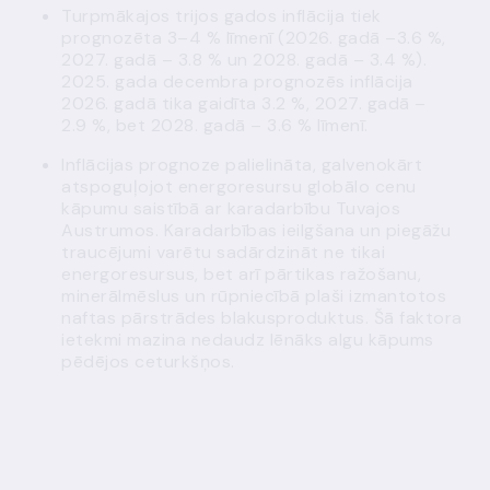
Turpmākajos trijos gados inflācija tiek
prognozēta 3–4 % līmenī (2026. gadā –3.6 %,
2027. gadā – 3.8 % un 2028. gadā – 3.4 %).
2025. gada decembra prognozēs inflācija
2026. gadā tika gaidīta 3.2 %, 2027. gadā –
2.9 %, bet 2028. gadā – 3.6 % līmenī.
Inflācijas prognoze palielināta, galvenokārt
atspoguļojot energoresursu globālo cenu
kāpumu saistībā ar karadarbību Tuvajos
Austrumos. Karadarbības ieilgšana un piegāžu
traucējumi varētu sadārdzināt ne tikai
energoresursus, bet arī pārtikas ražošanu,
minerālmēslus un rūpniecībā plaši izmantotos
naftas pārstrādes blakusproduktus. Šā faktora
ietekmi mazina nedaudz lēnāks algu kāpums
pēdējos ceturkšņos.