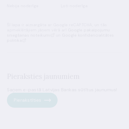
Nebija noderīga
Ļoti noderīga
Šī lapa ir aizsargāta ar Google reCAPTCHA, un tās
apmeklētājiem jāņem vērā arī
Google pakalpojumu
sniegšanas noteikumi
un
Google konfidencialitātes
politika
Pieraksties jaunumiem
Saņem e-pastā Latvijas Bankas sūtītus jaunumus!
Pierakstīties