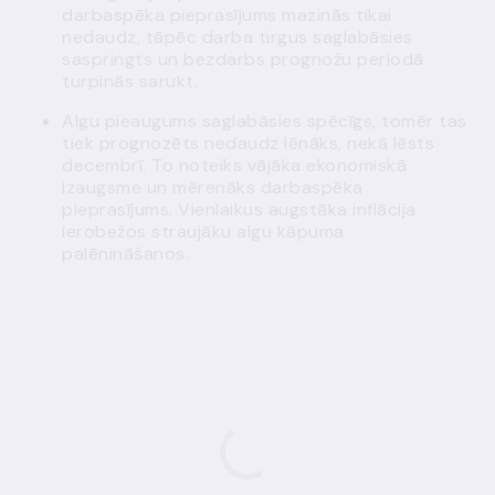
darbaspēka pieprasījums mazinās tikai
nedaudz, tāpēc darba tirgus saglabāsies
saspringts un bezdarbs prognožu periodā
turpinās sarukt.
Algu pieaugums saglabāsies spēcīgs, tomēr tas
tiek prognozēts nedaudz lēnāks, nekā lēsts
decembrī. To noteiks vājāka ekonomiskā
izaugsme un mērenāks darbaspēka
pieprasījums. Vienlaikus augstāka inflācija
ierobežos straujāku algu kāpuma
palēnināšanos.