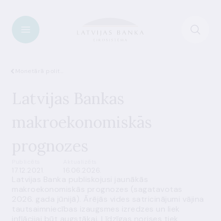
Monetārā politika
Latvijas Bankas
makroekonomiskās
prognozes
Publicēts
Aktualizēts
17.12.2021.
16.06.2026.
Latvijas Banka publiskojusi jaunākās
makroekonomiskās prognozes (sagatavotas
2026. gada jūnijā). Ārējās vides satricinājumi vājina
tautsaimniecības izaugsmes izredzes un liek
inflācijai būt augstākai. Līdzīgas norises tiek