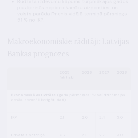
Budžeta izdevumu kāpums turpmākajos gados
pastiprinās nepieciešamību aizņemties, un
valsts parāda līmenis vidējā termiņā pārsniegs
51 % no IKP.
Makroekonomiskie rādītāji: Latvijas
Bankas prognozes
2025
2026
2027
2028
faktiski
Ekonomiskā aktivitāte
(gada pārmaiņas; %; salīdzināmajās
cenās; sezonāli koriģēti dati)
IKP
2.1
2.0
2.4
3.0
Privātais patēriņš
0.7
2.1
2.7
3.0