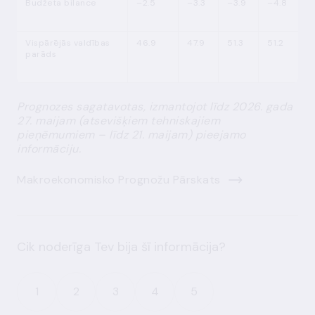
Budžeta bilance
–2.5
–3.3
–3.9
–4.8
Vispārējās valdības
46.9
47.9
51.3
51.2
parāds
Prognozes sagatavotas, izmantojot līdz 2026. gada
27. maijam (atsevišķiem tehniskajiem
pieņēmumiem – līdz 21. maijam) pieejamo
informāciju.
Makroekonomisko Prognožu Pārskats
Cik noderīga Tev bija šī informācija?
1
2
3
4
5