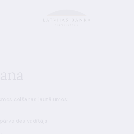
šana
smes celšanas jautājumos:
pārvaldes vadītājs