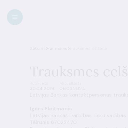
Sākums
Par mums
Trauksmes celšana
Trauksmes cel
Publicēts
Aktualizēts
30.04.2019.
06.06.2024.
Latvijas Bankas kontaktpersonas trauk
Igors Fleitmanis
Latvijas Bankas Darbības risku vadības 
Tālrunis 67022470