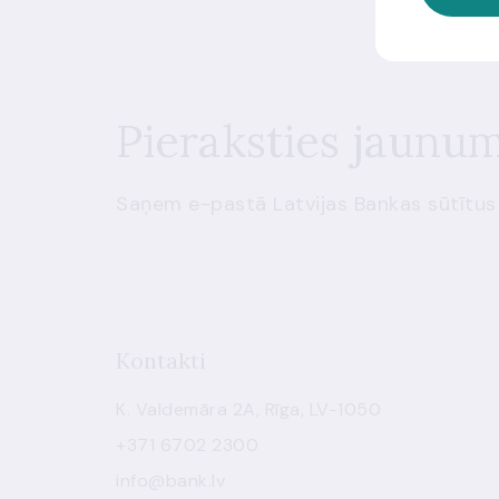
Pieraksties jaunu
Saņem e-pastā Latvijas Bankas sūtītus
Kontakti
K. Valdemāra 2A, Rīga, LV-1050
+371 6702 2300
info@bank.lv