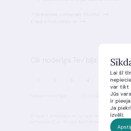
Trauksmes celšanas likums
trauksmescelejs.lv
Cik noderīga Tev bija šī informā
Sīkd
Lai šī t
nepiecie
1
2
3
4
5
var tikt
Jūs vara
Nebija noderīga
Ļoti noderīga
ir piee
Ja piekr
izvēli:
Šī lapa ir aizsargāta ar Google reCAPTCHA, un t
noteikumi
un
Google konfidencialitātes politik
Apsti