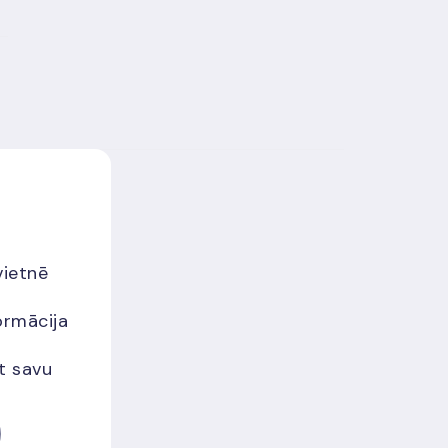
vietnē
ormācija
et savu