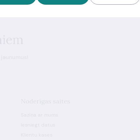
miem
 jaunumus!
Noderīgas saites
Saziņa ar mums
Iesniegt datus
Klientu kases