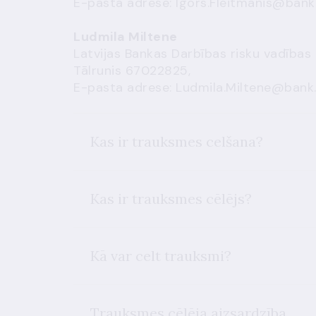
E-pasta adrese:
Igors.Fleitmanis@bank.
Ludmila Miltene
Latvijas Bankas Darbības risku vadības 
Tālrunis 67022825,
E-pasta adrese:
Ludmila.Miltene@bank.
Kas ir trauksmes celšana?
Kas ir trauksmes cēlējs?
Kā var celt trauksmi?
Trauksmes cēlēja aizsardzība