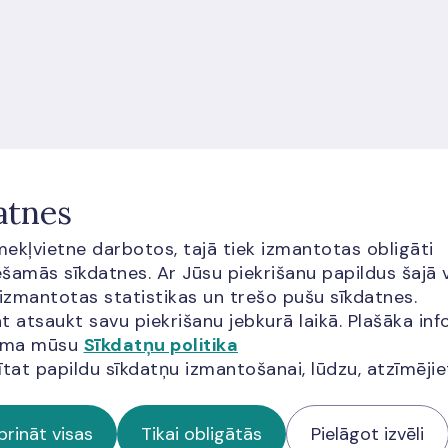
cija?
atnes
īmekļvietne darbotos, tajā tiek izmantotas obligāti
šamās sīkdatnes. Ar Jūsu piekrišanu papildus šajā 
 izmantotas statistikas un trešo pušu sīkdatnes.
t atsaukt savu piekrišanu jebkurā laikā. Plašāka inf
jama mūsu
Sīkdatņu politika
ītat papildu sīkdatņu izmantošanai, lūdzu, atzīmēji
ās apmeklētājiem jāņem vērā arī
Google pakalpojumu sniegšanas
a
prināt visas
Tikai obligātās
Pielāgot izvēli