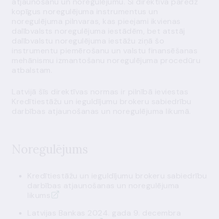
atjaunošanu un noregulējumu. Šī direktīva paredz
kopīgus noregulējuma instrumentus un
noregulējuma pilnvaras, kas pieejami ikvienas
dalībvalsts noregulējuma iestādēm, bet atstāj
dalībvalstu noregulējuma iestāžu ziņā šo
instrumentu piemērošanu un valstu finansēšanas
mehānismu izmantošanu noregulējuma procedūru
atbalstam.
Latvijā šīs direktīvas normas ir pilnībā ieviestas
Kredītiestāžu un ieguldījumu brokeru sabiedrību
darbības atjaunošanas un noregulējuma likumā.
Noregulējums
Kredītiestāžu un ieguldījumu brokeru sabiedrību
darbības atjaunošanas un noregulējuma
likums
Latvijas Bankas 2024. gada 9. decembra