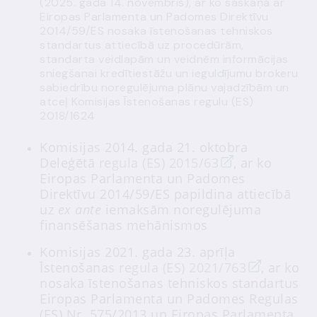
(2025. gada 14. novembris), ar ko saskaņā ar
Eiropas Parlamenta un Padomes Direktīvu
2014/59/ES nosaka īstenošanas tehniskos
standartus attiecībā uz procedūrām,
standarta veidlapām un veidnēm informācijas
sniegšanai kredītiestāžu un ieguldījumu brokeru
sabiedrību noregulējuma plānu vajadzībām un
atceļ Komisijas Īstenošanas regulu (ES)
2018/1624
Komisijas 2014. gada 21. oktobra
Deleģētā
regula (ES) 2015/63
, ar ko
Eiropas Parlamenta un Padomes
Direktīvu 2014/59/ES papildina attiecībā
uz
ex ante
iemaksām noregulējuma
finansēšanas mehānismos
Komisijas 2021. gada 23. aprīļa
Īstenošanas
regula (ES) 2021/763
, ar ko
nosaka īstenošanas tehniskos standartus
Eiropas Parlamenta un Padomes Regulas
(ES) Nr. 575/2013 un Eiropas Parlamenta