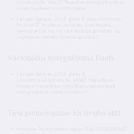
noteikumi Nr. 364
"Prasības noregulējamības
novērtējumam un uzlabošanai"
Latvijas Bankas 2024. gada 8. jūlija
noteikumi
Nr. 304
"Prasības iestādes izvērtējuma
veikšanai par to, vai tā ir finanšu grūtībās vai,
iespējams, nonāks finanšu grūtībās"
Nacionālais noregulējuma fonds
Latvijas Bankas 2024. gada 11.
novembra
noteikumi Nr. 335
"Ieguldījumu
brokeru sabiedrību maksājumu nacionālajā
noregulējuma fondā noteikumi"
Tieši piemērojamie ES tiesību akti
Komisijas Īstenošanas
regula (ES) 2025/2303