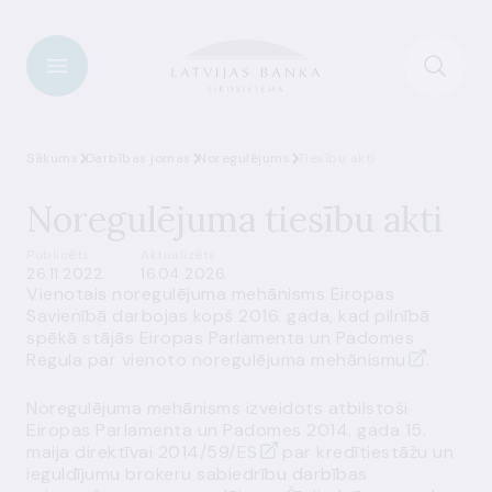
Sākums
Darbības jomas
Noregulējums
Tiesību akti
Noregulējuma tiesību akti
Publicēts
Aktualizēts
26.11.2022.
16.04.2026.
Vienotais noregulējuma mehānisms Eiropas
Savienībā darbojas kopš 2016. gada, kad pilnībā
spēkā stājās Eiropas Parlamenta un Padomes
Regula par vienoto noregulējuma mehānismu
.
Noregulējuma mehānisms izveidots atbilstoši
Eiropas Parlamenta un Padomes 2014. gada 15.
maija
direktīvai 2014/59/ES
par kredītiestāžu un
ieguldījumu brokeru sabiedrību darbības