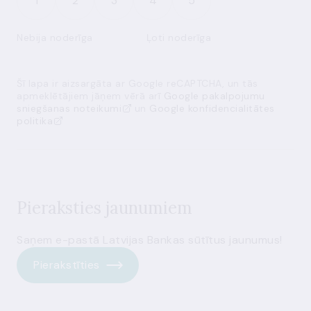
1
2
3
4
5
Nebija noderīga
Ļoti noderīga
Šī lapa ir aizsargāta ar Google reCAPTCHA, un tās
apmeklētājiem jāņem vērā arī
Google pakalpojumu
sniegšanas noteikumi
un
Google konfidencialitātes
politika
Pieraksties jaunumiem
Saņem e-pastā Latvijas Bankas sūtītus jaunumus!
Pierakstīties