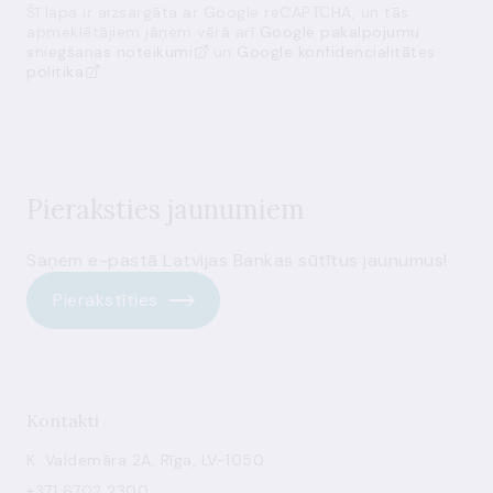
Šī lapa ir aizsargāta ar Google reCAPTCHA, un tās
apmeklētājiem jāņem vērā arī
Google pakalpojumu
sniegšanas noteikumi
un
Google konfidencialitātes
politika
Pieraksties jaunumiem
Saņem e-pastā Latvijas Bankas sūtītus jaunumus!
Pierakstīties
Kontakti
K. Valdemāra 2A, Rīga, LV-1050
+371 6702 2300