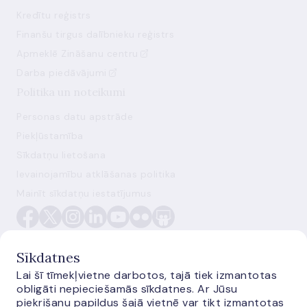
Kredītu reģistrs
Finanšu tirgus dalībnieku reģistrs
Apmeklē Zināšanu centru
Darba piedāvājumi
Politika un noteikumi
Personas datu apstrāde
Piekļūstamība
Sīkdatņu lietošana
Ievainojamību atklāšanas politika
Mainīt sīkdatņu iestatījumus
Sīkdatnes
Lai šī tīmekļvietne darbotos, tajā tiek izmantotas
obligāti nepieciešamās sīkdatnes. Ar Jūsu
E-monetas.lv
piekrišanu papildus šajā vietnē var tikt izmantotas