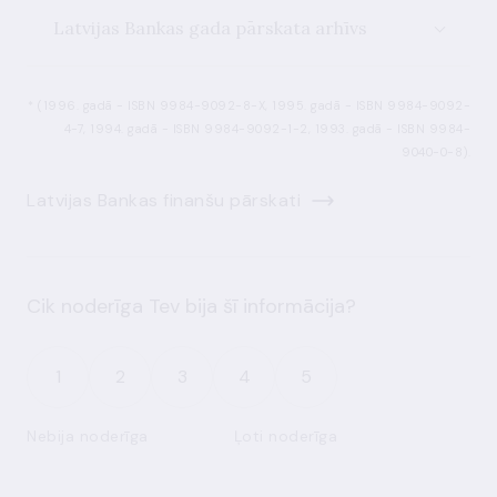
Latvijas Bankas gada pārskata arhīvs
* (1996. gadā - ISBN 9984-9092-8-X, 1995. gadā - ISBN 9984-9092-
4-7, 1994. gadā - ISBN 9984-9092-1-2, 1993. gadā - ISBN 9984-
9040-0-8).
Latvijas Bankas finanšu pārskati
Cik noderīga Tev bija šī informācija?
1
2
3
4
5
Nebija noderīga
Ļoti noderīga