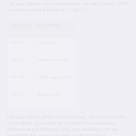
Latvijas Banka risku vērtējumus un risku līmeni UPNP
ietvaros nosaka skalā no "1" līdz "4":
Vērtējums
Riska līmenis
1.0–1.7
zems risks
1.8–2.5
vidēji zems risks
2.6–3.3
vidēji augsts risks
3.4–4.0
augsts risks
Latvijas Banka UPNP ietvaros lemj, vai kredītiestā
žu
stratēģija
s
, procedūras un īstenotie pasākumi
nodrošina pietiekamu risku pārvaldīšanu un vai
kredītiestā
žu
pašu kapitāls un likviditāte ir