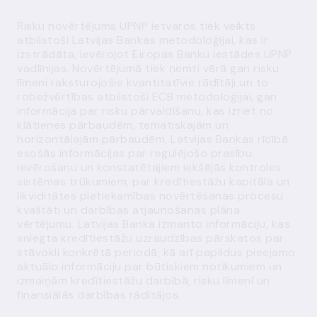
Risku novērtējums UPNP ietvaros tiek veikts
atbilstoši Latvijas Bankas metodoloģijai, kas ir
izstrādāta, ievērojot Eiropas Banku iestādes UPNP
vadlīnijas. Novērtējumā tiek ņemti vērā gan risku
līmeni raksturojošie kvantitatīvie rādītāji un to
robežvērtības atbilstoši ECB metodoloģijai, gan
informācija par risku pārvaldīšanu, kas izriet no
klātienes pārbaudēm, tematiskajām un
horizontālajām pārbaudēm, Latvijas Bankas rīcībā
esošās informācijas par regulējošo prasību
ievērošanu un konstatētajiem iekšējās kontroles
sistēmas trūkumiem, par kredītiestāžu kapitāla un
likviditātes pietiekamības novērtēšanas procesu
kvalitāti un darbības atjaunošanas plāna
vērtējumu. Latvijas Banka izmanto informāciju, kas
sniegta kredītiestāžu uzraudzības pārskatos par
stāvokli konkrētā periodā, kā arī papildus pieejamo
aktuālo informāciju par būtiskiem notikumiem un
izmaiņām kredītiestāžu darbībā, risku līmenī un
finansiālās darbības rādītājos.