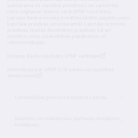
pietiekama t
o
darbībai piemītošo un varbūtējo
risku segšanai.
Ņemot vērā UPNP rezultātus,
Latvijas
Banka
nosaka
kredītiestādēm
papildu
pašu
kapitāla prasīb
as
un ieteicam
ās
kapitāla rezerves
prasīb
as
,
īpašas
likviditātes prasības, kā arī
piemēro
citus uzraudzības pasākumus un
rekomendācijas.
Eiropas Banku iestādes UPNP vadlīnijas
Informācija par UPNP ECB
b
a
nku uzraudzības
tīmekļvietnē
Uzraudzības procesā izmantotā pieeja
Klātienes un neklātienes pārbaužu detalizēts
iedalījums