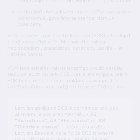
integrāciju eirozonā un vienotajā tirgū kopumā;
nodrošināt konsekventu uzraudzību saskaņā ar
vienotiem augsta līmeņa standartiem un
prasībām.
VUM vada Eiropas Centrālā banka (ECB), strādājot
ciešā sadarbībā ar VUM iesaistīto valstu
nacionālajām uzraudzības iestādēm, Latvijā – ar
Latvijas Banku.
VUM iesaistītajās valstīs nozīmīgo kredītiestāžu
tiešu uzraudzību veic ECB. Katrā attiecīgajā valstī
ECB tiešai uzraudzībai ir pakļautas vismaz trīs
kredītiestādes neatkarīgi no to absolūtā lieluma.
Latvijas gadījumā ECB ir pārņēmusi trīs pēc
aktīviem lielāko kredītiestāžu –
AS
"Swedbank", AS "SEB banka"
un
AS
"Citadele banka"
– tiešo uzraudzību.
Latvijas Banka ir daļa no šā ECB īstenotā
uzraudzības procesa – Latvijas Bankas