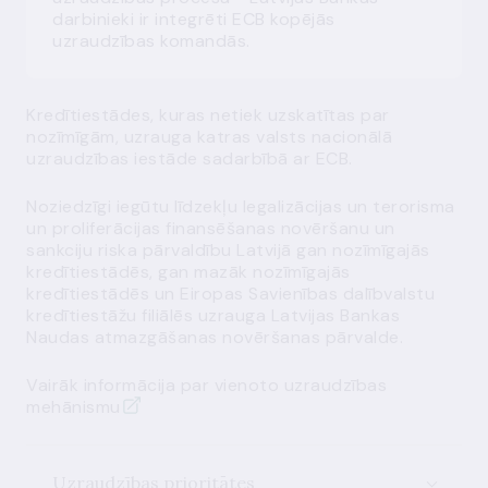
darbinieki ir integrēti ECB kopējās
uzraudzības komandās.
Kredītiestādes, kuras netiek uzskatītas par
nozīmīgām, uzrauga katras valsts nacionālā
uzraudzības iestāde sadarbībā ar ECB.
Noziedzīgi iegūtu līdzekļu legalizācijas un terorisma
un proliferācijas finansēšanas novēršanu un
sankciju riska pārvaldību Latvijā gan nozīmīgajās
kredītiestādēs, gan mazāk nozīmīgajās
kredītiestādēs un Eiropas Savienības dalībvalstu
kredītiestāžu filiālēs uzrauga Latvijas Bankas
Naudas atmazgāšanas novēršanas pārvalde.
Vairāk informācija par vienoto uzraudzības
mehānismu
Uzraudzības prioritātes