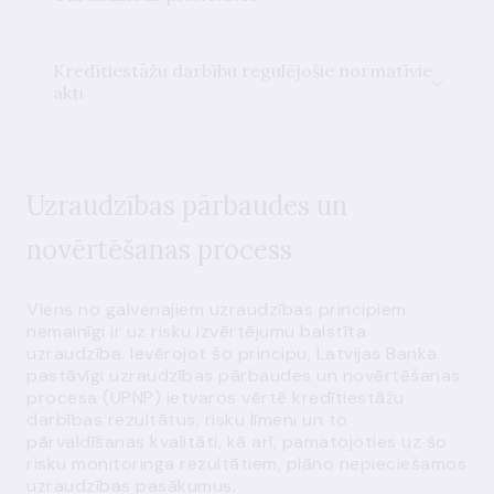
Kredītiestāžu darbību regulējošie normatīvie
akti
Uzraudzības pārbaudes un
novērtēšanas process
Viens no galvenajiem uzraudzības principiem
nemainīgi ir uz risku izvērtējumu balstīta
uzraudzība. Ievērojot šo principu, Latvijas Banka
pastāvīgi uzraudzības pārbaudes un novērtēšanas
procesa (UPNP) ietvaros vērtē kredītiestāžu
darbības rezultātus, risku līmeni un to
pārvaldīšanas kvalitāti, kā arī, pamatojoties uz šo
risku monitoringa rezultātiem, plāno nepieciešamos
uzraudzības pasākumus.