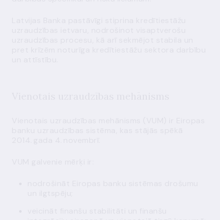
Latvijas Banka pastāvīgi stiprina kredītiestāžu
uzraudzības ietvaru, nodrošinot visaptverošu
uzraudzības procesu, kā arī sekmējot stabila un
pret krīzēm noturīga kredītiestāžu sektora darbību
un attīstību.
Vienotais uzraudzības mehānisms
Vienotais uzraudzības mehānisms (VUM) ir Eiropas
banku uzraudzības sistēma, kas stājās spēkā
2014. gada 4. novembrī.
VUM galvenie mērķi ir:
nodrošināt Eiropas banku sistēmas drošumu
un ilgtspēju;
veicināt finanšu stabilitāti un finanšu