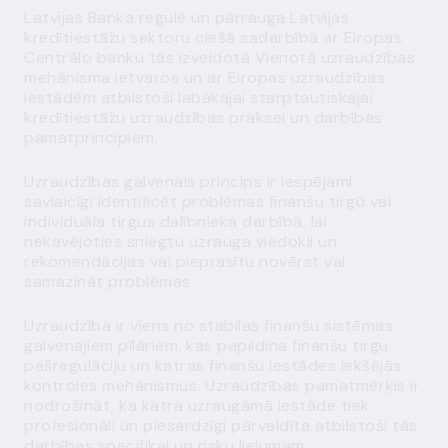
Latvijas Banka regulē un pārrauga Latvijas
kredītiestāžu sektoru ciešā sadarbībā ar Eiropas
Centrālo banku tās izveidotā Vienotā uzraudzības
mehānisma ietvaros un ar Eiropas uzraudzības
iestādēm atbilstoši labākajai starptautiskajai
kredītiestāžu uzraudzības praksei un darbības
pamatprincipiem.
Uzraudzības galvenais princips
ir iespējami
savlaicīgi identificēt problēmas finanšu tirgū vai
individuāla tirgus dalībnieka darbībā, lai
nekavējoties sniegtu uzrauga viedokli un
rekomendācijas vai pieprasītu novērst vai
samazināt problēmas.
Uzraudzība ir viens no stabilas finanšu sistēmas
galvenajiem pīlāriem, kas papildina finanšu tirgu
pašregulāciju un katras finanšu iestādes iekšējās
kontroles mehānismus. Uzraudzības pamatmērķis ir
nodrošināt, ka katra uzraugāmā iestāde tiek
profesionāli un piesardzīgi pārvaldīta atbilstoši tās
darbības specifikai un risku lielumam.