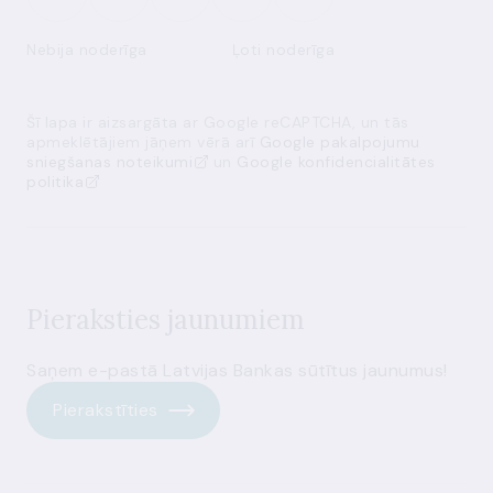
Nebija noderīga
Ļoti noderīga
Šī lapa ir aizsargāta ar Google reCAPTCHA, un tās
apmeklētājiem jāņem vērā arī
Google pakalpojumu
sniegšanas noteikumi
un
Google konfidencialitātes
politika
Pieraksties jaunumiem
Saņem e-pastā Latvijas Bankas sūtītus jaunumus!
Pierakstīties