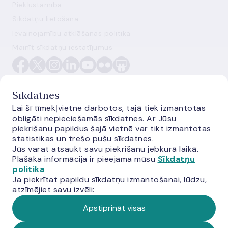
Piekļūstamība
Sīkdatņu lietošana
Ievainojamību atklāšanas politika
Mainīt sīkdatņu iestatījumus
Sīkdatnes
Lai šī tīmekļvietne darbotos, tajā tiek izmantotas
obligāti nepieciešamās sīkdatnes. Ar Jūsu
E-monetas.lv
piekrišanu papildus šajā vietnē var tikt izmantotas
statistikas un trešo pušu sīkdatnes.
Jūs varat atsaukt savu piekrišanu jebkurā laikā.
Plašāka informācija ir pieejama mūsu
Sīkdatņu
politika
Ja piekrītat papildu sīkdatņu izmantošanai, lūdzu,
atzīmējiet savu izvēli:
Apstiprināt visas
© Latvijas Banka, 2026