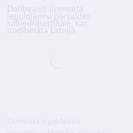
Dalībvalstī licencēta
i
eguldījumu pārvaldes
sabiedrības
filiāle, kas
nodibināta Latvijā
Licencēta
i
eguldījumu
pārvaldes sabiedrība
,
kas veic