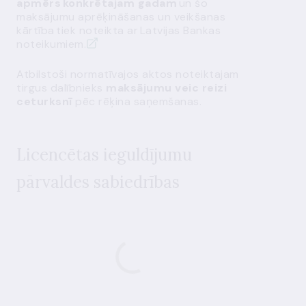
apmērs konkrētajam gadam
un šo
maksājumu aprēķināšanas un veikšanas
kārtība tiek noteikta ar
Latvijas Bankas
noteikumiem.
Atbilstoši normatīvajos aktos noteiktajam
tirgus dalībnieks
maksājumu veic reizi
ceturksnī
pēc rēķina saņemšanas.
Licencētas i
eguldījumu
pārvaldes sabiedrības