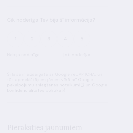
Cik noderīga Tev bija šī informācija?
1
2
3
4
5
Nebija noderīga
Ļoti noderīga
Šī lapa ir aizsargāta ar Google reCAPTCHA, un
tās apmeklētājiem jāņem vērā arī
Google
pakalpojumu sniegšanas noteikumi
un
Google
konfidencialitātes politika
Pieraksties jaunumiem