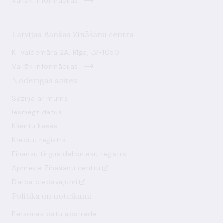
Vairāk informācijas
Latvijas Bankas Zināšanu centrs
K. Valdemāra 2A, Rīga, LV-1050
Vairāk informācijas
Noderīgas saites
Saziņa ar mums
Iesniegt datus
Klientu kases
Kredītu reģistrs
Finanšu tirgus dalībnieku reģistrs
Apmeklē Zināšanu centru
Darba piedāvājumi
Politika un noteikumi
Personas datu apstrāde