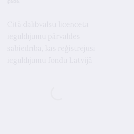
gadā.
Citā dalībvalstī licencēta
i
eguldījumu pārvaldes
sabiedrība
, kas reģistrējusi
ieguldījumu fondu Latvijā