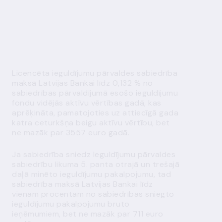
Licencēta ieguldījumu pārvaldes sabiedrība
maksā Latvijas Bankai
līdz 0,132 % no
sabiedrības pārvaldījumā esošo ieguldījumu
fondu vidējās aktīvu vērtības gadā, kas
aprēķināta, pamatojoties uz attiecīgā gada
katra ceturkšņa beigu aktīvu vērtību, bet
ne mazāk par 3557
euro
gadā.
J
a sabiedrība sniedz
Ieguldījumu pārvaldes
sabiedrību
likuma
5. panta otrajā un trešajā
daļā minēto ieguldījumu pakalpojumu,
tad
sabiedrība
maksā Latvijas Bankai
līdz
vienam procentam no sabiedrības sniegto
ieguldījumu pakalpojumu bruto
ieņēmumiem, bet ne mazāk par 711
euro