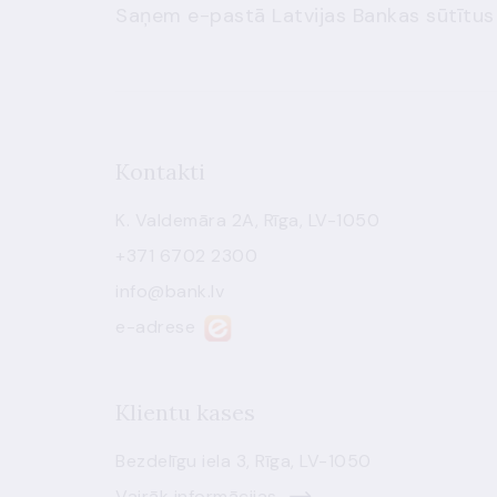
Saņem e-pastā Latvijas Bankas sūtītus
Kontakti
K. Valdemāra 2A, Rīga, LV-1050
+371 6702 2300
info@bank.lv
e-adrese
Klientu kases
Bezdelīgu iela 3, Rīga, LV-1050
Vairāk informācijas