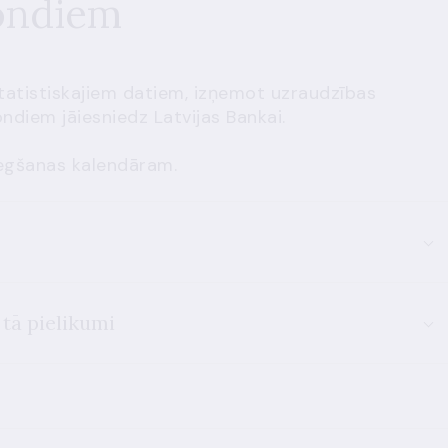
fondiem
tatistiskajiem datiem, izņemot uzraudzības
ondiem jāiesniedz Latvijas Bankai.
niegšanas kalendāram.
tā pielikumi