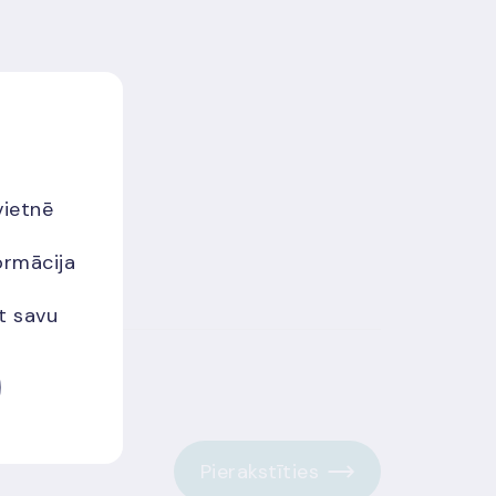
vietnē
ormācija
et savu
Pierakstīties