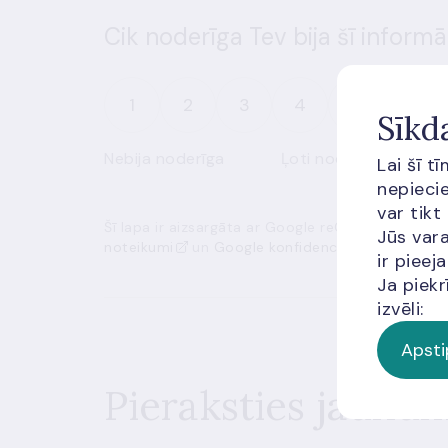
Cik noderīga Tev bija šī informā
1
2
3
4
5
Sīkd
Nebija noderīga
Ļoti noderīga
Lai šī t
nepiecie
var tikt
Šī lapa ir aizsargāta ar Google reCAPTCHA, un t
Jūs vara
noteikumi
un
Google konfidencialitātes politik
ir piee
Ja piekr
izvēli:
Apsti
Pieraksties jaunu