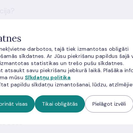
cija?
atnes
īmekļvietne darbotos, tajā tiek izmantotas obligāti
šamās sīkdatnes. Ar Jūsu piekrišanu papildus šajā 
 izmantotas statistikas un trešo pušu sīkdatnes.
ās apmeklētājiem jāņem vērā arī
Google pakalpojumu sniegšanas
t atsaukt savu piekrišanu jebkurā laikā. Plašāka inf
a
jama mūsu
Sīkdatņu politika
ītat papildu sīkdatņu izmantošanai, lūdzu, atzīmēji
prināt visas
Tikai obligātās
Pielāgot izvēli
miem