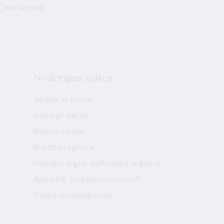
 jaunumus!
Noderīgas saites
Saziņa ar mums
Iesniegt datus
Klientu kases
Kredītu reģistrs
Finanšu tirgus dalībnieku reģistrs
Apmeklē Zināšanu centru
Darba piedāvājumi