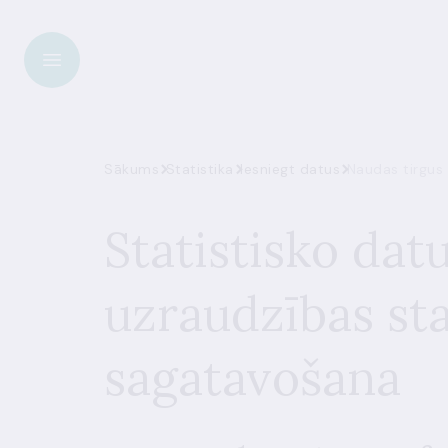
Sākums
Statistika
Iesniegt datus
Naudas tirgus
Statistisko dat
uzraudzības sta
sagatavošana