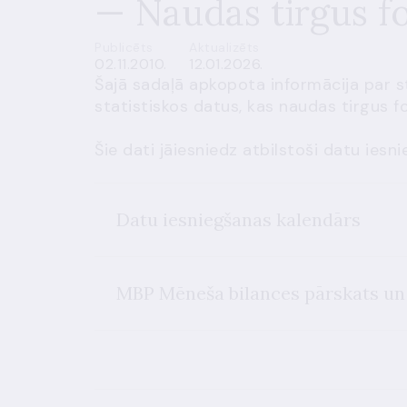
— Naudas tirgus 
Publicēts
Aktualizēts
02.11.2010.
12.01.2026.
Šajā sadaļā apkopota informācija par s
statistiskos datus, kas naudas tirgus f
Šie dati jāiesniedz atbilstoši datu ies
Datu iesniegšanas kalendārs
MBP Mēneša bilances pārskats un 