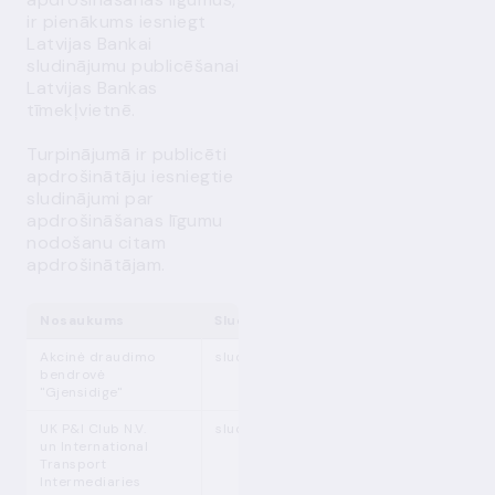
ir pienākums iesniegt
Latvijas Bankai
sludinājumu publicēšanai
Latvijas Bankas
tīmekļvietnē.
Turpinājumā ir publicēti
apdrošinātāju iesniegtie
sludinājumi par
apdrošināšanas līgumu
nodošanu citam
apdrošinātājam.
Nosaukums
Sludinājums
Akcinė draudimo
sludinājums
bendrovė
"Gjensidige"
UK P&I Club N.V.
sludinājums
un International
Transport
Intermediaries