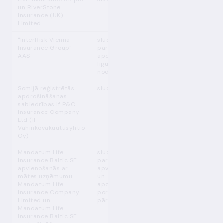
un RiverStone
Insurance (UK)
Limited
"InterRisk Vienna
sludinājums
Insurance Group"
par
AAS
apdrošināšanas
līgumu
nodošanu
Somijā reģistrētās
sludinājums
apdrošināšanas
sabiedrības If P&C
Insurance Company
Ltd (If
Vahinkovakuutusyhtiö
Oy)
Mandatum Life
sludinājums
Insurance Baltic SE
par
apvienošanās ar
apvienošanos
mātes uzņēmumu
un
Mandatum Life
apdrošināšanas
Insurance Company
portfeļa
Limited un
pārņemšanu
Mandatum Life
Insurance Baltic SE