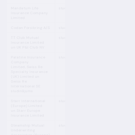
Mandatum Life
sludinājums
Insurance Company
Limited
Codan Forsikring A/S
sludinājums
TT Club Mutual
sludinājums
Insurance Limited
un UK P&I Club NV
Palatine Insurance
sludinājums
Company
Limited, Swiss Re
Specialty Insurance
(UK) Limited un
Swiss Re
International SE
sludinājums
Starr International
sludinājums
(Europe) Limited
un Starr Europe
Insurance Limited
Steamship Mutual
sludinājums
Underwriting