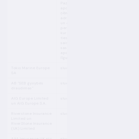
Paziņojums
apdrošinājuma
ņēmējiem,
adrošinātājiem
un citām
personām,
kurām ir
tiesības un
saistības
saskaņā ar
apdrošināšanas
līgumiem
Tokio Marine Europe
sludinājums
SA
AB "SEB gyvybės
sludinājums
draudimas"
AIG Europe Limited
sludinājums
un AIG Europe S.A.
Riverstone Insurance
sludinājums
Limited un
RiverStone Insurance
(UK) Limited
AXA Insurance UK plc
sludinājums