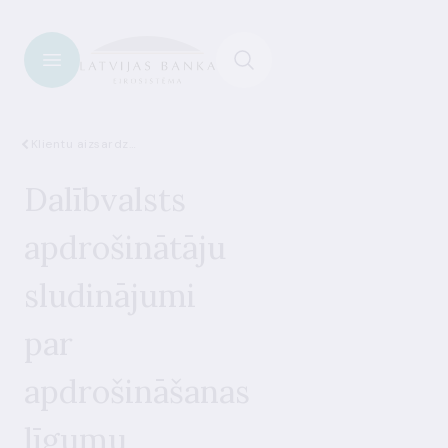
Klientu aizsardzība
Dalībvalsts
apdrošinātāju
sludinājumi
par
apdrošināšanas
līgumu