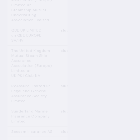
Association (Europe)
Limited un
Steamship Mutual
Underwriting
Association Limited
QBE UK LIMITED
sludinājums
un QBE EUROPE
SA/NV
The United Kingdom
sludinājums
Mutual Steam Ship
Assurance
Association (Europe)
Limited un
UK P&I Club NV
ReAssure Limited un
sludinājums
Legal and General
Assurance Society
Limited
Sunderland Marine
sludinājums
Insurance Company
Limited
Seesam Insurance AS
sludinājums