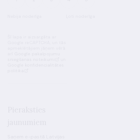
Nebija noderīga
Ļoti noderīga
Šī lapa ir aizsargāta ar
Google reCAPTCHA, un tās
apmeklētājiem jāņem vērā
arī
Google pakalpojumu
sniegšanas noteikumi
un
Google konfidencialitātes
politika
Pieraksties
jaunumiem
Saņem e-pastā Latvijas