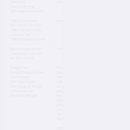
Generali
sludinājums
Versicherung
Aktiengesellschaft
"QBE Insurance
sludinājums
(Europe) Limited",
"QBE Re (Europe)
Limited" un
"QBE Europe SA/NV"
Hiscox Insurance
sludinājums
Company Limited
un Hiscox S.A.
Belgische
Paziņojums
Maatschappij voor
apdrošinājuma
Luchtvaart
ņēmējiem,
Verzekeringen –
adrošinātājiem
Compagnie Belge
un citām
d’Assurances
personām,
Aviation NV/SA
kurām ir
tiesības un
saistības
saskaņā ar
apdrošināšanas
līgumiem
ENG: