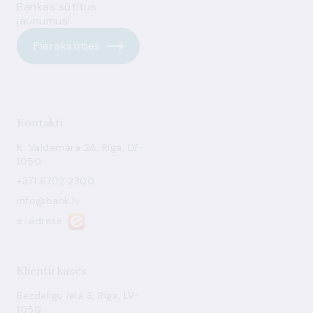
Bankas sūtītus
jaunumus!
Pierakstīties
Kontakti
K. Valdemāra 2A, Rīga, LV-
1050
+371 6702 2300
info@bank.lv
e-adrese
Klientu kases
Bezdelīgu iela 3, Rīga, LV-
1050