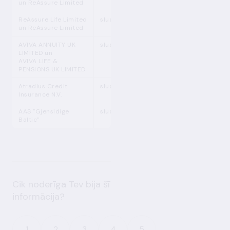
un ReAssure Limited
ReAssure Life Limited
sludinājums
un ReAssure Limited
AVIVA ANNUITY UK
sludinājums
LIMITED un
AVIVA LIFE &
PENSIONS UK LIMITED
Atradius Credit
sludinājums
Insurance N.V.
AAS "Gjensidige
sludinājums
Baltic"
Cik noderīga Tev bija šī
informācija?
1
2
3
4
5