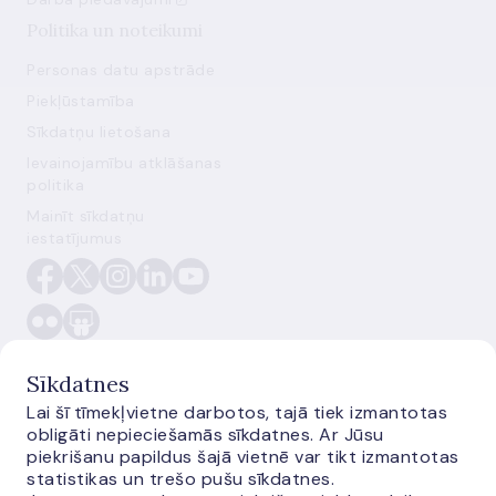
Politika un noteikumi
Personas datu apstrāde
Piekļūstamība
Sīkdatņu lietošana
Ievainojamību atklāšanas
politika
Mainīt sīkdatņu
iestatījumus
Sīkdatnes
Lai šī tīmekļvietne darbotos, tajā tiek izmantotas
obligāti nepieciešamās sīkdatnes. Ar Jūsu
E-monetas.lv
piekrišanu papildus šajā vietnē var tikt izmantotas
statistikas un trešo pušu sīkdatnes.