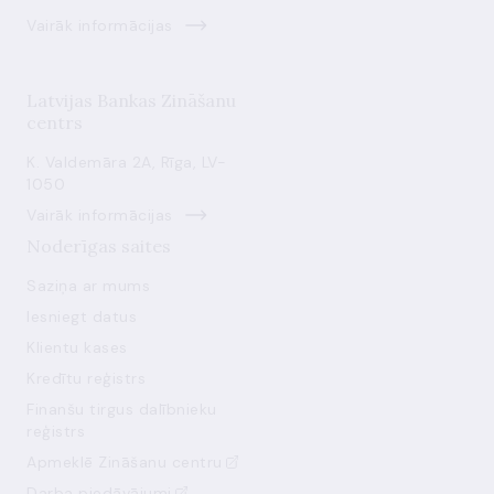
Vairāk informācijas
Latvijas Bankas Zināšanu
centrs
K. Valdemāra 2A, Rīga, LV-
1050
Vairāk informācijas
Noderīgas saites
Saziņa ar mums
Iesniegt datus
Klientu kases
Kredītu reģistrs
Finanšu tirgus dalībnieku
reģistrs
Apmeklē Zināšanu centru
Darba piedāvājumi