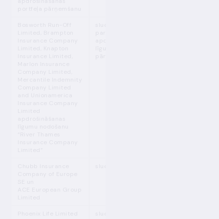
apdrošināšanas
portfeļa pārņemšanu
Bosworth Run-Off
sludinājums
Limited, Brampton
par
Insurance Company
apdrošināšanas
Limited, Knapton
līguma
Insurance Limited,
pārņemšanu
Marlon Insurance
Company Limited,
Mercantile Indemnity
Company Limited
and Unionamerica
Insurance Company
Limited
apdrošināšanas
līgumu nodošanu
“River Thames
Insurance Company
Limited”
Chubb Insurance
sludinājums
Company of Europe
SE un
ACE European Group
Limited
Phoenix Life Limited
sludinājums