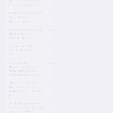
Insurance Company
(Europe) Limited
UK P&I Club N.V. un TT
sludinājums
Club Mutual
Insurance N.V.
Codan Forsikring A/S
sludinājums
un Alm. Brand
Forsikring A/S
Foyer Santé S.A. un
sludinājums
Foyer Global Health
S.A.
Aetna Health
sludinājums
Insurance Company
of Europe DAC un
AWP Health & Life SA
"INVL Life", uždaroji
sludinājums
akcinė draudimo
bendrovė un UAB "SB
draudimas"
Ark Life Assurance
sludinājums
Company un Irish Life
Assurance Plc