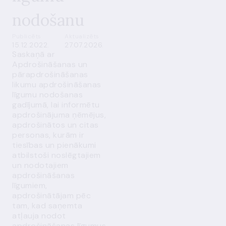
nodošanu
Publicēts
Aktualizēts
15.12.2022.
27.07.2026.
Saskaņā ar
Apdrošināšanas un
pārapdrošināšanas
likumu apdrošināšanas
līgumu nodošanas
gadījumā, lai informētu
apdrošinājuma ņēmējus,
apdrošinātos un citas
personas, kurām ir
tiesības un pienākumi
atbilstoši noslēgtajiem
un nodotajiem
apdrošināšanas
līgumiem,
apdrošinātājam pēc
tam, kad saņemta
atļauja nodot
apdrošināšanas līgumus,