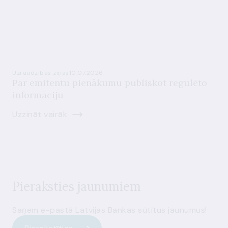
Uzraudzības ziņas
10.07.2026.
Par emitentu pienākumu publiskot regulēto
informāciju
Uzzināt vairāk
Pieraksties jaunumiem
Saņem e-pastā Latvijas Bankas sūtītus jaunumus!