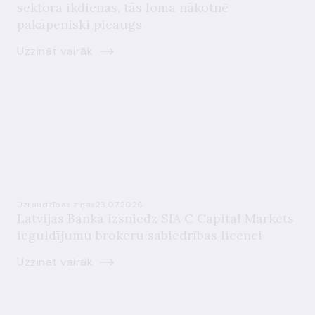
sektora ikdienas, tās loma nākotnē
pakāpeniski pieaugs
Uzzināt vairāk
Uzraudzības ziņas
23.07.2026.
Latvijas Banka izsniedz SIA C Capital Markets
ieguldījumu brokeru sabiedrības licenci
Uzzināt vairāk