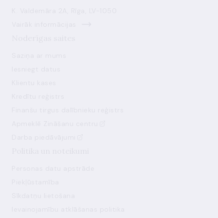
K. Valdemāra 2A, Rīga, LV-1050
Vairāk informācijas
Noderīgas saites
Saziņa ar mums
Iesniegt datus
Klientu kases
Kredītu reģistrs
Finanšu tirgus dalībnieku reģistrs
Apmeklē Zināšanu centru
Darba piedāvājumi
Politika un noteikumi
Personas datu apstrāde
Piekļūstamība
Sīkdatņu lietošana
Ievainojamību atklāšanas politika