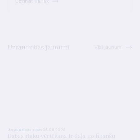
Uzzināt vairāk
Uzraudzības jaunumi
Visi jaunumi
Uzraudzības ziņas
06.08.2026.
Dabas risku vērtēšana ir daļa no finanšu