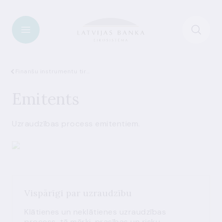
Finanšu instrumentu tirgus
Emitents
Uzraudzības process emitentiem.
Vispārīgi par uzraudzību
Klātienes un neklātienes uzraudzības
process, tā mērķi, prasības un risku