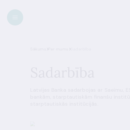
Sākums
Par mums
Sadarbība
Sadarbība
Latvijas Banka sadarbojas ar Saeimu, E
bankām, starptautiskām finanšu institū
starptautiskās institūcijās.