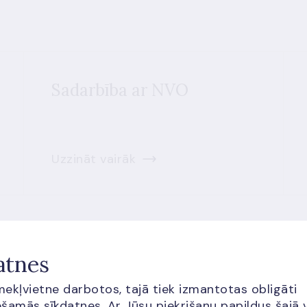
Sadarbība ar NVO
Uzzināt vairāk
atnes
īmekļvietne darbotos, tajā tiek izmantotas obligāti
šamās sīkdatnes. Ar Jūsu piekrišanu papildus šajā 