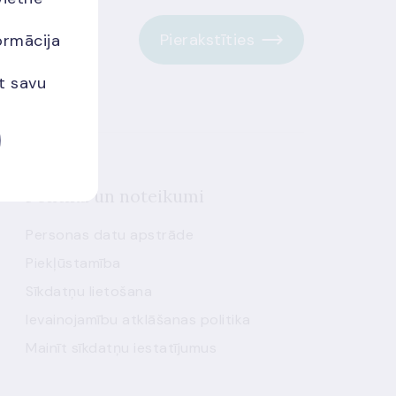
Pierakstīties
ormācija
et savu
Politika un noteikumi
Personas datu apstrāde
Piekļūstamība
Sīkdatņu lietošana
Ievainojamību atklāšanas politika
Mainīt sīkdatņu iestatījumus