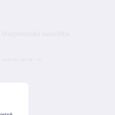
Starptautiskā sadarbība
Uzzināt vairāk
vietnē