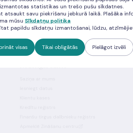
miem
 izmantotas statistikas un trešo pušu sīkdatnes.
t atsaukt savu piekrišanu jebkurā laikā. Plašāka inf
jama mūsu
Sīkdatņu politika
 jaunumus!
ītat papildu sīkdatņu izmantošanai, lūdzu, atzīmēji
prināt visas
Tikai obligātās
Pielāgot izvēli
Noderīgas saites
Saziņa ar mums
Iesniegt datus
Klientu kases
Kredītu reģistrs
Finanšu tirgus dalībnieku reģistrs
Apmeklē Zināšanu centru