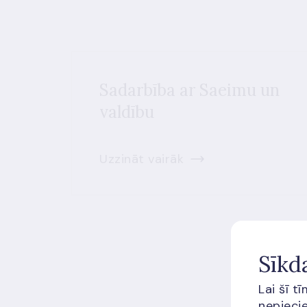
Sadarbība ar Saeimu un
valdību
Uzzināt vairāk
Sīkd
Lai šī t
nepiecie