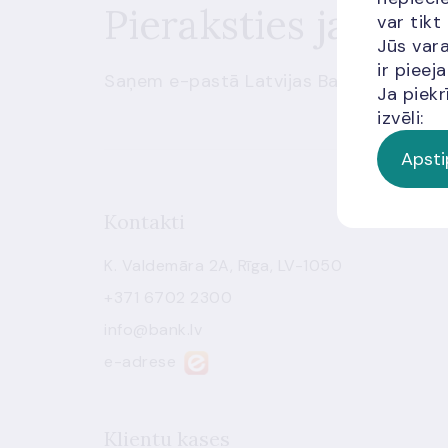
Pieraksties jaunu
var tikt
Jūs vara
ir piee
Saņem e-pastā Latvijas Bankas sūtītus
Ja piekr
izvēli:
Apsti
Kontakti
K. Valdemāra 2A, Rīga, LV-1050
+371 6702 2300
info@bank.lv
e-adrese
Klientu kases