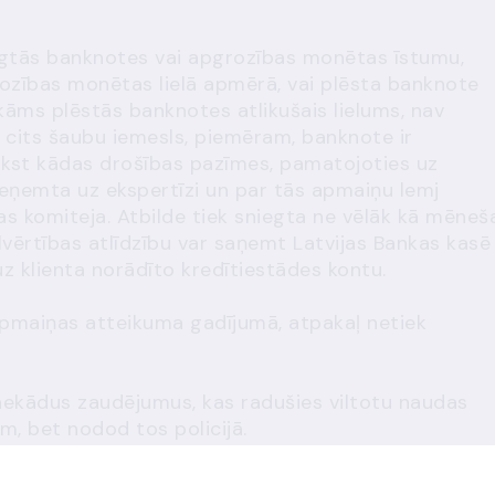
egtās banknotes vai apgrozības monētas īstumu,
rozības monētas lielā apmērā
,
vai plēsta banknote
āms plēstās banknotes atlikušais lielums, nav
i cits šaubu iemesls, piemēram, banknote ir
rūkst kādas drošības pazīmes, pamatojoties uz
ieņemta uz ekspertīzi un par tās apmaiņu lemj
as komiteja. Atbilde tiek sniegta ne vēlāk kā mēneš
vērtības atlīdzību var saņemt Latvijas Bankas kasē
z klienta norādīto kredītiestādes kontu.
apmaiņas atteikuma gadījumā, atpakaļ netiek
nekādus zaudējumus, kas radušies viltotu naudas
m, bet nodod tos policijā.
ka lūgs
uzrādīt pasi vai personas apliecību
(ID