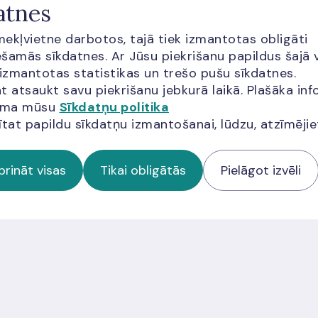
atnes
 apliecinošu dokumentu kādu iemelsu dēļ atteiksies
īmekļvietne darbotos, tajā tiek izmantotas obligāti
šamās sīkdatnes. Ar Jūsu piekrišanu papildus šajā 
un apmaiņu
 izmantotas statistikas un trešo pušu sīkdatnes.
, identificēšanas un aizstāšanas Latvijas Bankā
t atsaukt savu piekrišanu jebkurā laikā. Plašāka inf
jama mūsu
Sīkdatņu politika
ītat papildu sīkdatņu izmantošanai, lūdzu, atzīmēji
prināt visas
Tikai obligātās
Pielāgot izvēli
cija?