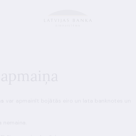
 apmaiņa
as
var apmainīt bojātās eiro un lata banknotes un
a nemaina.