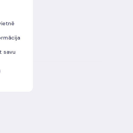
vietnē
ormācija
et savu