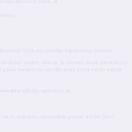
ūlītēju apmaiņu kasē, ja
ementi;
pārsniedz 50% no veselas banknotes lieluma.
 vairākām daļām, maina,
ja
vismaz divas banknotes
i pašai banknotei un tās abas kopā veido vairāk
 monētu
tūlītēju apmaiņu, ja
:
vai ir redzams nacionālās puses attēls (eiro