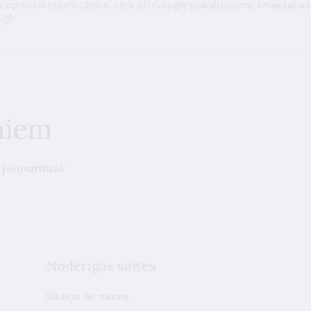
ās apmeklētājiem jāņem vērā arī
Google pakalpojumu sniegšanas
a
miem
 jaunumus!
Noderīgas saites
Saziņa ar mums