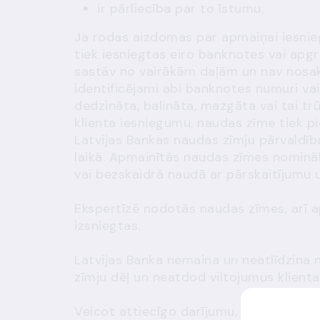
ir pārliecība par to īstumu.
Ja rodas aizdomas par apmaiņai iesni
tiek iesniegtas eiro banknotes vai apg
sastāv no vairākām daļām un nav nosak
identificējami abi banknotes numuri va
dedzināta, balināta, mazgāta vai tai t
klienta
iesniegumu
, naudas zīme tiek p
Latvijas Bankas naudas zīmju pārvaldīb
laikā. Apmainītās naudas zīmes nomināl
vai bezskaidrā naudā ar pārskaitījumu u
Ekspertīzē nodotās naudas zīmes, arī 
izsniegtas.
Latvijas Banka nemaina un neatlīdzina 
zīmju dēļ un neatdod viltojumus klienta
Veicot attiecīgo darījumu, Latvijas Ban