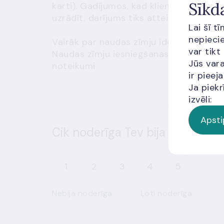
Sīkd
karti). Gadījumos, kad klients personu
uzrādīt, darījums tiks atteikts.
Lai šī t
nepiecie
Vairāk par naudas zīmju identifikāciju 
var tikt
Naudas zīmju iesniegšanas, pieņemšanas
Jūs vara
noteikumi
ir piee
Ja piekr
izvēli:
Apsti
Cik noderīga Tev bija šī informā
1
2
3
4
5
Nebija noderīga
Ļoti noderīga