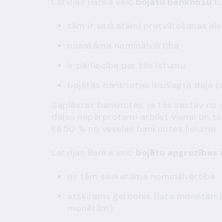
Latvijas Banka veic
bojātu banknošu
t
tām ir saskatāmi pretviltošanas el
nosakāma nominālvērtība;
ir pārliecība par tās īstumu;
bojātās banknotes iesniegtā daļa 
Saplēstas banknotes, ja tās sastāv no
daļas nepārprotami atbilst vienai un ta
kā
50 % no veselas banknotes lieluma.
Latvijas Banka veic
bojātu apgrozības
uz tām saskatāma nominālvērtība;
atšķirams ģerbonis (lata monētām) 
monētām);