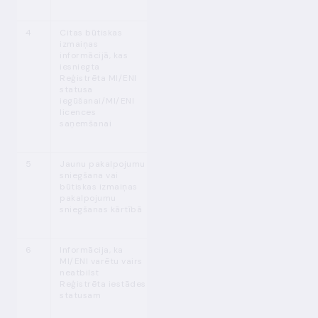
2
4
Citas būtiskas
MPENL 5.
p.
Pirms grozījumu
izmaiņas
(1)
izdarīšanas
informācijā, kas
MPENL 26. p.
(LB izvērtējums
iesniegta
(1)
30 dienu laikā)
Reģistrēta MI/ENI
statusa
iegūšanai/MI/ENI
licences
saņemšanai
2
5
Jaunu pakalpojumu
MPENL 5.
p.
Pirms grozījumu
sniegšana vai
(2)
izdarīšanas
būtiskas izmaiņas
MPENL 26. p.
(LB izvērtējums
pakalpojumu
(1)
30 dienu laikā)
sniegšanas kārtībā
6
Informācija, ka
MPENL 6. p.
Nekavējoties
MI/ENI varētu vairs
(1), (2)
neatbilst
Reģistrēta iestādes
statusam