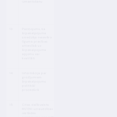
izmantošanu
Not. Nr. 374
izmantošanas
uzsākšanas
(LB izvērtējums
30 dienu laikā)
13
Paziņojums, ka
MPENL 30. p.
Nekavējoties
ārpakalpojuma
(5)
pēc fakta
sniedzējs neievēro
konstatēšanas
līguma prasības
attiecībā uz
ārpakalpojuma
apjomu vai
kvalitāti
14
Informācija par
MPENL 30. p.
1 darba dienas
grozījumiem
(6)
laikā pēc
ārpakalpojumu
grozījumu
politikā/
apstiprināšanas
procedūrā
15
Citas dalībvalsts
MPENL 31. p.
Pirms darbības
MI/ENI uzraudzības
(1), (2)
Latvijā
iestādes
uzsākšanas