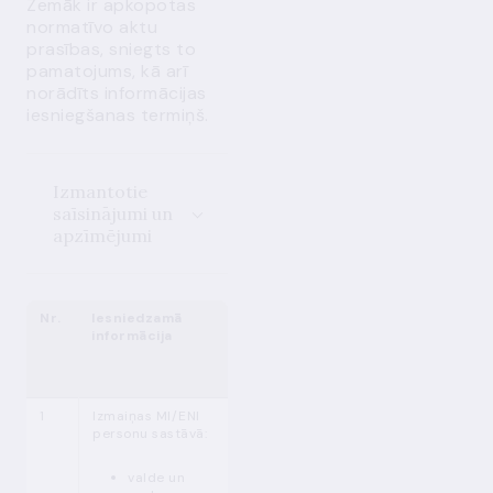
Zemāk ir apkopotas
normatīvo aktu
prasības, sniegts to
pamatojums, kā arī
norādīts informācijas
iesniegšanas termiņš.
Izmantotie
saīsinājumi un
apzīmējumi
Nr.
Iesniedzamā
Pamatojums
Iesniegšanas
informācija
termiņš
1
Izmaiņas MI/ENI
MPENL
Pirms grozījumu
2
personu sastāvā:
5.
p. (1)
izdarīšanas
MPENL
(LB izvērtējums
26. p. (1)
30 dienu laikā)
valde un