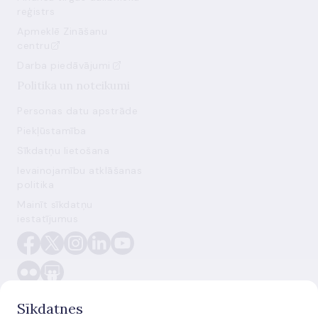
reģistrs
Apmeklē Zināšanu
centru
Darba piedāvājumi
Politika un noteikumi
Personas datu apstrāde
Piekļūstamība
Sīkdatņu lietošana
Ievainojamību atklāšanas
politika
Mainīt sīkdatņu
iestatījumus
Sīkdatnes