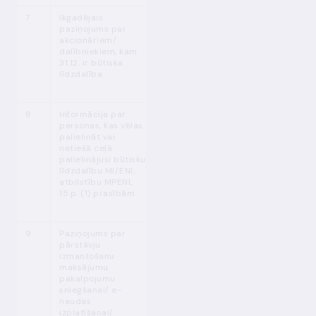
7
Ikgadējais
MPENL
Katru gadu līdz
paziņojums par
17. p.
31.01.
akcionāriem/
dalībniekiem, kam
31.12. ir būtiska
līdzdalība
8
Informācija par
MPENL 19. p.
Pēc LB
personas, kas vēlas
(2)
pieprasījuma
palielināt vai
netiešā ceļā
palielinājusi būtisku
līdzdalību MI/ENI,
atbilstību MPENL
15.p. (1) prasībām
9
Paziņojums par
MPENL 27. p.
Pirms pārstāvja
pārstāvju
(3)
izmantošanas
izmantošanu
uzsākšanas (LB
maksājumu
izvērtējums 30
pakalpojumu
dienu laikā)
sniegšanai/ e-
naudas
izplatīšanai/