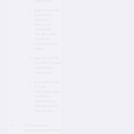
padome;
personas, kas
pieņemot
būtiskus
lēmumus
iestādes
vārdā, rada
iestādei
civiltiesiskas
sekas;
par NILLTPFN
prasību izpildi
atbildīgās
personas;
personas, kas
ir tieši
atbildīgas par
iestādes
maksājumu
pakalpojumu
pārvaldību.
2
Paziņošanas
MPENL
Pirms
pienākums būtiskas
14. p. (1),
līdzdalības