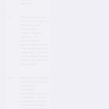
kārtībai
1
21
Pienākums sniegt
MPENL 44.
p.
Atbilstoši
1
VID informāciju par
(1
)
likumam "Par
personu, kuru
nodokļiem un
rezidences
nodevām"
(reģistrācijas)
valsts ir LR,
aizdomīgiem
darījumiem likuma
"Par nodokļiem un
nodevām" izpratnē
un minētajā likumā
noteiktajā kārtībā
un apjomā
1
22
Pienākums iesniegt
MPENL 44.
p.
Atbilstoši
VID informāciju par
(3)
likumam "Par
klientiem —
nodokļiem un
fiziskajām
nodevām" un,
personām, kas ir LR
pamatojoties uz
rezidenti —, kuru
likumu "Par
maksājumu kontu
nodokļiem un
(tai skaitā slēgto
nodevām",