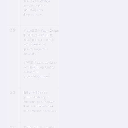
par iepriekšējā
gadā veikto
maksājumu
kopsummu
1
25
Aktuālā informācija
MPENL 46.
p.
1x gadā (kā arī,
PTAC par MPENL
(1)
ja ir veiktas
1
60.
panta otrajā
izmaiņas)
daļā minēto
atbilstoši MK
pakalpojumu
noteiktajam
maksu
(MPS, kas sniedz ar
maksājumu kontu
saistītus
pakalpojumus)
26
Informēšanas
MPENL
Nav noteikts
pienākums par
47. p.
visiem apstākļiem,
kas var ietekmēt
turpmāko darbību
1
27
Pienākums sniegt
MPENL 49.
p.
Vismaz reizi