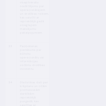
visaptverošu
novērtējumu par
operacionālajiem
un drošības riskiem,
kas saistīti ar
iepriekšējā gadā
sniegtajiem
maksājumu
pakalpojumiem
33
Paziņošanas
MPENL
Nekavējoties
2
pienākums par
104.
p. (1)
būtisku
operacionālu vai
informācijas
sistēmu drošības
incidentu
34
Statistikas dati par
MPENL
Divreiz gadā —
3
krāpšanu un citām
104.
p. (1)
līdz 31. janvārim
prettiesiskām
un līdz 31.
darbībām
jūlijam
iepriekšējā
pusgadā, kas
saistītas ar