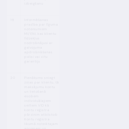
izbeigšanu
19
Informēšanas
MPENL 38. p.
Nav noteikts
prasība par līguma
(3)
noteikumiem
MI/ENI, kas klientu
līdzekļus
nodrošinājusi ar
galvojuma
apdrošināšanas
polisi vai citu
garantiju
1
20
Pienākums sniegt
MPENL 44.
p.
Atbilstoši Kontu
ziņas par klientu, tā
(1)
reģistra
maksājumu kontu
likumam
un lietošanā
esošiem
individuālajiem
seifiem VID kā
kontu reģistra
pārzinim atbilstoši
Kontu reģistra
likumā noteiktajam
apjomam un