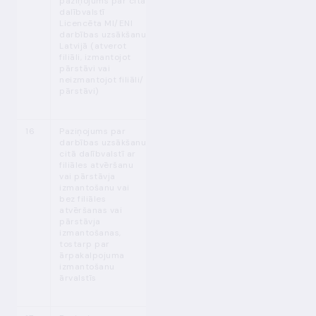
paziņojums par citā
(LB izvērtējums
dalībvalstī
30 dienu laikā)
Licencēta MI/ENI
darbības uzsākšanu
Latvijā (atverot
filiāli, izmantojot
pārstāvi vai
neizmantojot filiāli/
pārstāvi)
16
Paziņojums par
MPENL
Pirms darbības
darbības uzsākšanu
32. p.
(1),
uzsākšanas citā
citā dalībvalstī ar
(2), (5), (8)
dalībvalstī
filiāles atvēršanu
MPENL
(LB izskata
vai pārstāvja
33. p.
(1),
dokumentus 30
izmantošanu vai
(2)
dienu laikā un
bez filiāles
pārsūta citas
atvēršanas vai
dalībvalsts
pārstāvja
uzraudzības
izmantošanas,
iestādei;
tostarp par
LB izvērtējums 3
ārpakalpojuma
mēnešu laikā)
izmantošanu
ārvalstīs