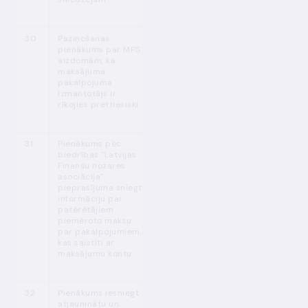
30
Paziņošanas
MPENL 86. p.
Nav noteikts
pienākums par MPS
(1)
aizdomām, ka
maksājuma
pakalpojuma
izmantotājs ir
rīkojies prettiesiski
4
31
Pienākums pēc
MPENL 97.
p.
Biedrības
biedrības "Latvijas
(4)
"Latvijas Finanšu
Finanšu nozares
nozares
asociācija"
asociācija"
pieprasījuma sniegt
noteiktajā
informāciju par
termiņā
patērētājiem
piemēroto maksu
par pakalpojumiem,
kas saistīti ar
maksājumu kontu
32
Pienākums iesniegt
MPENL
Katru gadu līdz
1
atjauninātu un
104.
p. (3)
31.01.