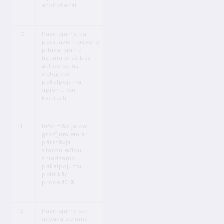
atpirkšanai
10
Paziņojums, ka
MPENL 28. p.
Nekavējoties
pārstāvis neievēro
(5)
pēc fakta
pilnvarojuma
konstatēšanas
līguma prasības
attiecībā uz
deleģēto
pakalpojumu
apjomu vai
kvalitāti
11
Informācija par
MPENL 28. p.
1 darba dienas
grozījumiem ar
(6)
laikā pēc
pārstāvja
grozījumu
starpniecību
apstiprināšanas
sniedzamo
pakalpojumu
politikā/
procedūrā
12
Paziņojums par
MPENL 29. p.
Pirms
ārpakalpojuma
(4)
,
ārpakalpojuma