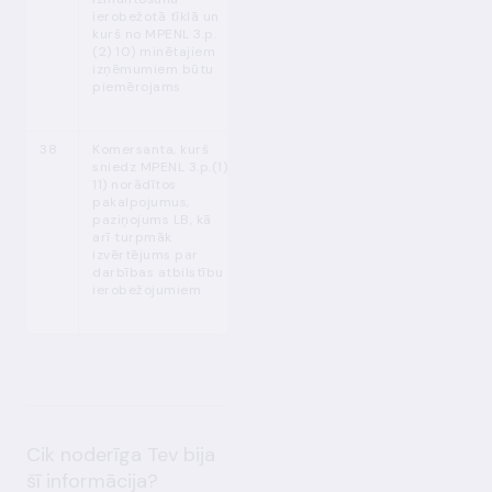
ierobežotā tīklā un
euro
kurš no MPENL 3.p.
(2) 10) minētajiem
izņēmumiem būtu
piemērojams
38
Komersanta, kurš
MPENL 3. p.
Sākotnēji - pēc
sniedz MPENL 3.p.(1)
(2)
atbilstošā
11) norādītos
pakalpojuma
pakalpojumus,
sniegšanas
paziņojums LB, kā
uzsākšanas
arī turpmāk
izvērtējums par
Turpmāk - līdz
darbības atbilstību
kārtējā gada 31.
ierobežojumiem
janvārim
Cik noderīga Tev bija
šī informācija?