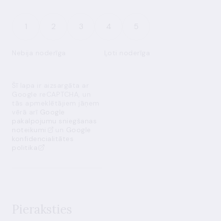
1
2
3
4
5
Nebija noderīga
Ļoti noderīga
Šī lapa ir aizsargāta ar
Google reCAPTCHA, un
tās apmeklētājiem jāņem
vērā arī
Google
pakalpojumu sniegšanas
noteikumi
un
Google
konfidencialitātes
politika
Pieraksties