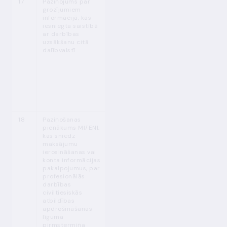
17
Paziņojums par
MPENL 32. p.
30 dienas pirms
grozījumiem
(9)
grozījumu
informācijā, kas
izdarīšanas
iesniegta saistībā
(LB izskata
ar darbības
dokumentus 30
uzsākšanu citā
dienu laikā un
dalībvalstī
pārsūta citas
dalībvalsts
uzraudzības
iestādei;
LB izvērtējums 3
mēnešu laikā)
1
18
Paziņošanas
MPENL 35.
p.
10 dienas pirms
pienākums MI/ENI,
(6)
apdrošināšanas
kas sniedz
līguma
maksājumu
pirmstermiņa
ierosināšanas vai
izbeigšanas
konta informācijas
pakalpojumus, par
profesionālās
darbības
civiltiesiskās
atbildības
apdrošināšanas
līguma
pirmstermiņa