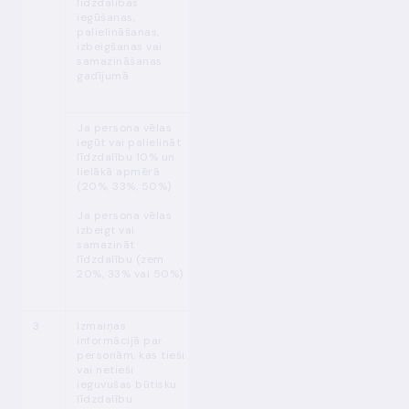
līdzdalības
(2)
iegūšanas,
iegūšanas,
MPENL 16. p.
palielināšanas
palielināšanas,
(1), (2)
vai
izbeigšanas vai
samazināšanas
samazināšanas
(LB izvērtējums
gadījumā
60 darba dienu
laikā)
Ja persona vēlas
iegūt vai palielināt
līdzdalību 10% un
lielākā apmērā
(20%, 33%, 50%)
Ja persona vēlas
izbeigt vai
samazināt
līdzdalību (zem
20%, 33% vai 50%)
3
Izmaiņas
MPENL 5.2 p.
Pirms grozījumu
informācijā par
(1)
izdarīšanas
personām, kas tieši
(LB izvērtējums
vai netieši
30 dienu laikā)
ieguvušas būtisku
līdzdalību