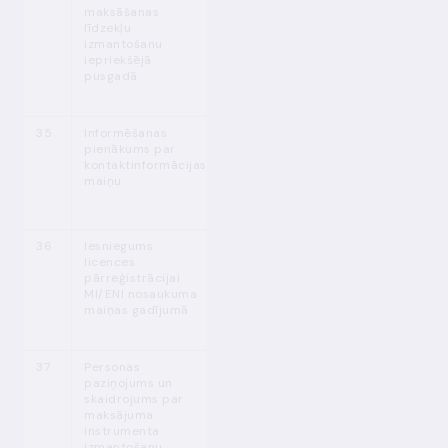
maksāšanas
līdzekļu
izmantošanu
iepriekšējā
pusgadā
35
Informēšanas
Not. Nr. 270
Bez
pienākums par
1.3. p.
nepamatotas
kontaktinformācijas
kavēšanās
maiņu
36
Iesniegums
Not. Nr. 270
Bez
licences
8. p.
nepamatotas
pārreģistrācijai
kavēšanās
MI/ENI nosaukuma
maiņas gadījumā
37
Personas
MPENL 3. p.
Ja iepriekšējo 12
paziņojums un
(2)
mēnešu laikā
skaidrojums par
izpildīto
maksājuma
maksājumu
instrumenta
kopējā vērtība
izmantošanu
pārsniedz 1 milj.