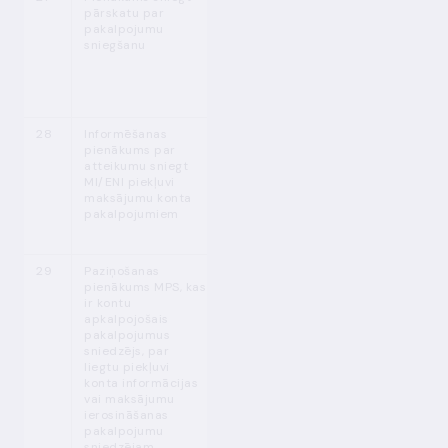
pārskatu par
(1)
gadā atbilstoši
pakalpojumu
tieši
sniegšanu
piemērojamiem
ES tiesību
aktiem
1
28
Informēšanas
MPENL 55.
p.
Nekavējoties,
pienākums par
(2)
bet ne vēlāk kā
atteikumu sniegt
5 darba dienu
MI/ENI piekļuvi
laikā
maksājumu konta
pakalpojumiem
29
Paziņošanas
MPENL 81. p.
Nekavējoties
pienākums MPS, kas
(8)
ir kontu
apkalpojošais
pakalpojumus
sniedzējs, par
liegtu piekļuvi
konta informācijas
vai maksājumu
ierosināšanas
pakalpojumu
sniedzējam