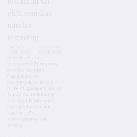
iestādēm un
elektroniskās
naudas
iestādēm
Publicēts
Aktualizēts
03.01.2024.
02.01.2025.
Maksājumu un
elektroniskās naudas
iestāžu darbību
regulējušajos
normatīvajos aktos ir
noteikti gadījumi, kuros
tirgus dalībniekam ir
pienākums informēt
Latvijas Banku vai
saņemt tās
saskaņojumu vai
atļauju.