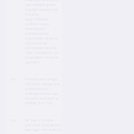
maksājumu kontu)
izdotajiem
iepriekšējā gada
normatīvajiem
kopējā debeta vai
aktiem
kredīta
apgrozījuma
summa viena
maksājumu
pakalpojumu
sniedzēja ietvaros
sasniedz vai
pārsniedz likumā
"Par nodokļiem un
nodevām" noteikto
apmēru
23
Pienākums sniegt
MPENL
Katru gadu līdz
2
VID informāciju par
44.
p. (6)
01.02.
attālinātiem
maksājumiem, kas
atteikti saskaņā ar
2
MPENL 44.
(4)
24
MI, kas ir fiziska
MPENL 46. p.
Katru gadu līdz
persona, pienākums
(3)
01.04.
iesniegt informāciju