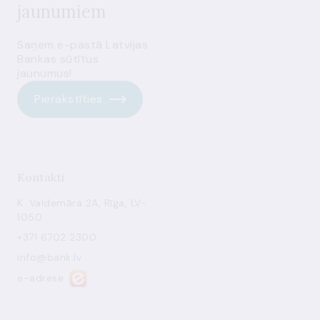
jaunumiem
Saņem e-pastā Latvijas
Bankas sūtītus
jaunumus!
Pierakstīties
Kontakti
K. Valdemāra 2A, Rīga, LV-
1050
+371 6702 2300
info@bank.lv
e-adrese