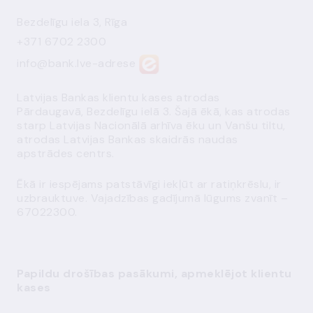
Bezdelīgu iela 3, Rīga
+371 6702 2300
info@bank.lv
e-adrese
Latvijas Bankas klientu kases atrodas
Pārdaugavā, Bezdelīgu ielā 3. Šajā ēkā, kas atrodas
starp Latvijas Nacionālā arhīva ēku un Vanšu tiltu,
atrodas Latvijas Bankas skaidrās naudas
apstrādes centrs.
Ēkā ir iespējams patstāvīgi iekļūt ar ratiņkrēslu, ir
uzbrauktuve. Vajadzības gadījumā lūgums zvanīt –
67022300.
Papildu drošības pasākumi, apmeklējot klientu
kases