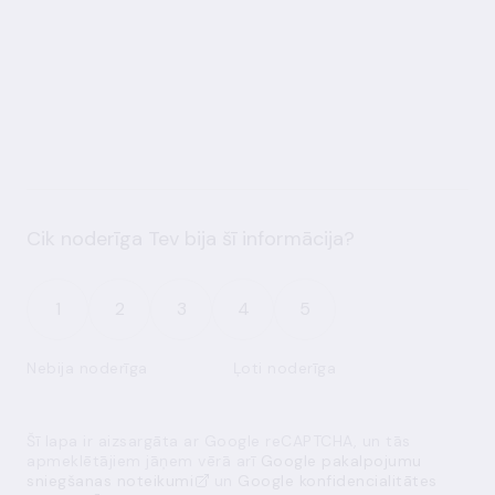
Cik noderīga Tev bija šī informācija?
1
2
3
4
5
Nebija noderīga
Ļoti noderīga
Šī lapa ir aizsargāta ar Google reCAPTCHA, un tās
apmeklētājiem jāņem vērā arī
Google pakalpojumu
sniegšanas noteikumi
un
Google konfidencialitātes