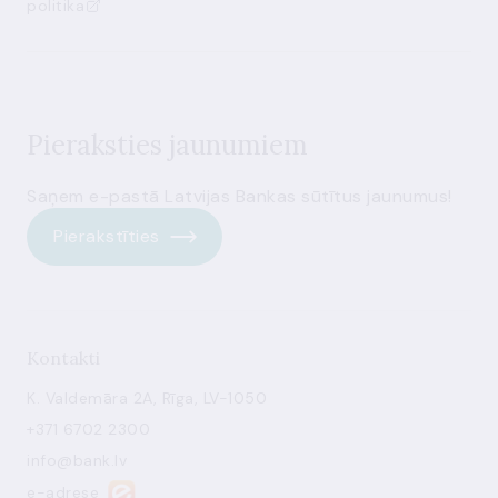
politika
Pieraksties jaunumiem
Saņem e-pastā Latvijas Bankas sūtītus jaunumus!
Pierakstīties
Kontakti
K. Valdemāra 2A, Rīga, LV-1050
+371 6702 2300
info@bank.lv
e-adrese