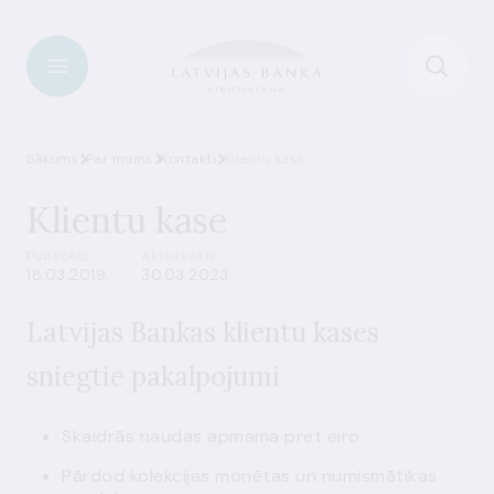
Sākums
Par mums
Kontakti
Klientu kase
Klientu kase
Publicēts
Aktualizēts
18.03.2019.
30.03.2023.
Latvijas Bankas klientu kases
sniegtie pakalpojumi
Skaidrās naudas apmaiņa pret eiro
Pārdod kolekcijas monētas un numismātikas