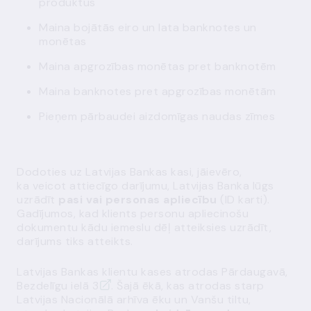
produktus
Maina bojātās eiro un lata banknotes un
monētas
Maina apgrozības monētas pret banknotēm
Maina banknotes pret apgrozības monētām
Pieņem pārbaudei aizdomīgas naudas zīmes
Dodoties uz Latvijas Bankas kasi, jāievēro,
ka veicot attiecīgo darījumu, Latvijas Banka lūgs
uzrādīt
pasi vai personas apliecību
(ID karti).
Gadījumos, kad klients personu apliecinošu
dokumentu kādu iemeslu dēļ atteiksies uzrādīt,
darījums tiks atteikts.
Latvijas Bankas klientu kases atrodas Pārdaugavā,
Bezdelīgu ielā 3
. Šajā ēkā, kas atrodas starp
Latvijas Nacionālā arhīva ēku un Vanšu tiltu,