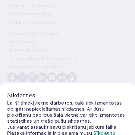
Apmeklē Zināšanu centru
Darba piedāvājumi
Politika un noteikumi
Personas datu apstrāde
Piekļūstamība
Sīkdatņu lietošana
Ievainojamību atklāšanas politika
Mainīt sīkdatņu iestatījumus
Sīkdatnes
Lai šī tīmekļvietne darbotos, tajā tiek izmantotas
obligāti nepieciešamās sīkdatnes. Ar Jūsu
E-monetas.lv
piekrišanu papildus šajā vietnē var tikt izmantotas
statistikas un trešo pušu sīkdatnes.
Jūs varat atsaukt savu piekrišanu jebkurā laikā.
Plašāka informācija ir pieejama mūsu
Sīkdatņu