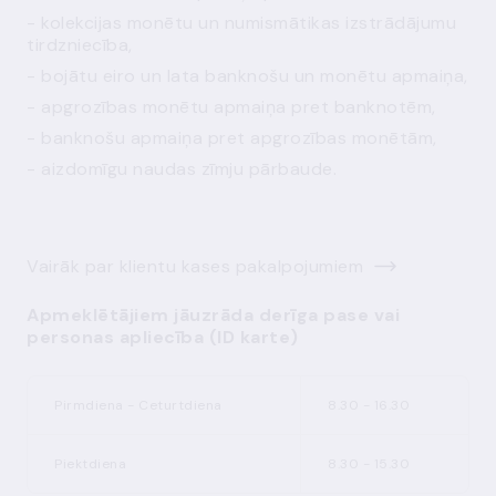
- kolekcijas monētu un numismātikas izstrādājumu
tirdzniecība,
- bojātu eiro un lata banknošu un monētu apmaiņa,
- apgrozības monētu apmaiņa pret banknotēm,
- banknošu apmaiņa pret apgrozības monētām,
- aizdomīgu naudas zīmju pārbaude.
Vairāk par klientu kases pakalpojumiem
Apmeklētājiem jāuzrāda derīga pase vai
personas apliecība (ID karte)
Pirmdiena - Ceturtdiena
8.30 - 16.30
Piektdiena
8.30 - 15.30