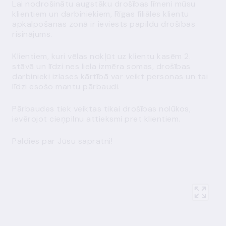
Lai nodrošinātu augstāku drošības līmeni mūsu
klientiem un darbiniekiem, Rīgas filiāles klientu
apkalpošanas zonā ir ieviests papildu drošības
risinājums.
Klientiem, kuri vēlas nokļūt uz klientu kasēm 2.
stāvā un līdzi nes liela izmēra somas, drošības
darbinieki izlases kārtībā var veikt personas un tai
līdzi esošo mantu pārbaudi.
Pārbaudes tiek veiktas tikai drošības nolūkos,
ievērojot cieņpilnu attieksmi pret klientiem.
Paldies par Jūsu sapratni!