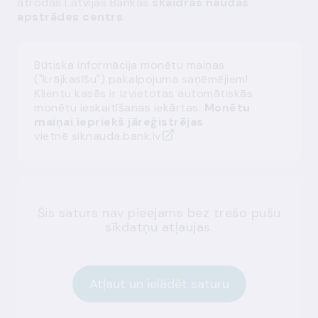
atrodas Latvijas Bankas
skaidrās naudas
apstrādes centrs
.
Būtiska informācija monētu maiņas
("krājkasīšu") pakalpojuma saņēmējiem!
Klientu kasēs ir izvietotas automātiskās
monētu ieskaitīšanas iekārtas.
Monētu
maiņai iepriekš jāreģistrējas
vietnē
siknauda.bank.lv
Šis saturs nav pieejams bez trešo pušu
sīkdatņu atļaujas.
Atļaut un ielādēt saturu