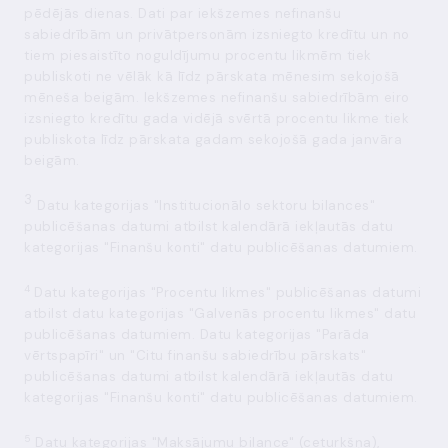
pēdējās dienas. Dati par iekšzemes nefinanšu
sabiedrībām un privātpersonām izsniegto kredītu un no
tiem piesaistīto noguldījumu procentu likmēm tiek
publiskoti ne vēlāk kā līdz pārskata mēnesim sekojošā
mēneša beigām. Iekšzemes nefinanšu sabiedrībām eiro
izsniegto kredītu gada vidējā svērtā procentu likme tiek
publiskota līdz pārskata gadam sekojošā gada janvāra
beigām.
3
Datu kategorijas "Institucionālo sektoru bilances"
publicēšanas datumi atbilst kalendārā iekļautās datu
kategorijas "Finanšu konti" datu publicēšanas datumiem.
4
Datu kategorijas "Procentu likmes" publicēšanas datumi
atbilst datu kategorijas "Galvenās procentu likmes" datu
publicēšanas datumiem. Datu kategorijas "Parāda
vērtspapīri" un "Citu finanšu sabiedrību pārskats"
publicēšanas datumi atbilst kalendārā iekļautās datu
kategorijas "Finanšu konti" datu publicēšanas datumiem.
5
Datu kategorijas "Maksājumu bilance" (ceturkšņa),