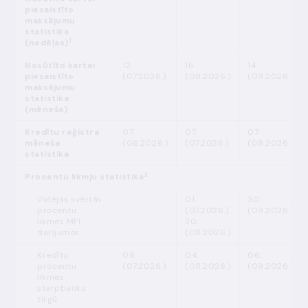
piesaistīto
maksājumu
statistika
1
(nedēļas)
Nosūtīto kartei
12.
16.
14.
piesaistīto
(07.2026.)
(08.2026.)
(09.2026.)
maksājumu
statistika
(mēneša)
Kredītu reģistra
07.
07.
07.
mēneša
(06.2026.)
(07.2026.)
(08.2026.)
statistika
2
Procentu likmju statistika
Vidējās svērtās
01.
30.
procentu
(07.2026.)
(09.2026.)
likmes MFI
30.
darījumos
(08.2026.)
Kredītu
06.
04.
06.
procentu
(07.2026.)
(08.2026.)
(09.2026.)
likmes
starpbanku
tirgū