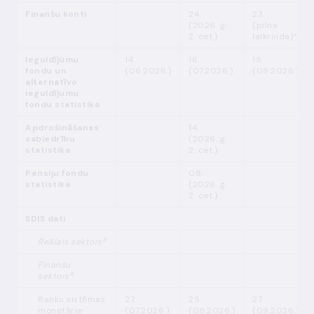
Finanšu konti
24.
23.
(2026. g.
(pilna
2. cet.)
laikrinda)*
Ieguldījumu
14.
16.
15.
fondu un
(06.2026.)
(07.2026.)
(08.2026.)
alternatīvo
ieguldījumu
fondu statistika
Apdrošināšanas
14.
sabiedrību
(2026. g.
statistika
2. cet.)
Pensiju fondu
08.
statistika
(2026. g.
2. cet.)
SDIS dati
3
Reālais sektors
Finanšu
4
sektors
Banku sistēmas
27.
25.
27.
monetārie
(07.2026.)
(08.2026.)
(09.2026.)