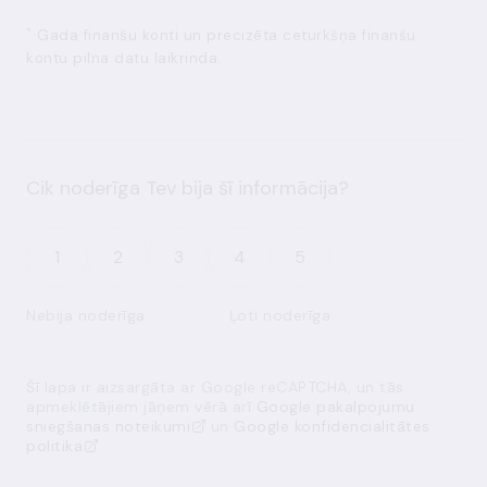
*
Gada finanšu konti un precizēta ceturkšņa finanšu
kontu pilna datu laikrinda.
Cik noderīga Tev bija šī informācija?
1
2
3
4
5
Nebija noderīga
Ļoti noderīga
Šī lapa ir aizsargāta ar Google reCAPTCHA, un tās
apmeklētājiem jāņem vērā arī
Google pakalpojumu
sniegšanas noteikumi
un
Google konfidencialitātes
politika