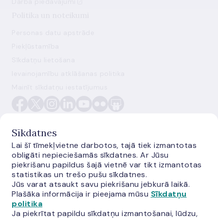
Darba piedāvājumi
Politika un noteikumi
Personas datu apstrāde
Piekļūstamība
Sīkdatņu lietošana
Ievainojamību atklāšanas politika
Mainīt sīkdatņu iestatījumus
Sīkdatnes
Lai šī tīmekļvietne darbotos, tajā tiek izmantotas
obligāti nepieciešamās sīkdatnes. Ar Jūsu
E-monetas.lv
piekrišanu papildus šajā vietnē var tikt izmantotas
statistikas un trešo pušu sīkdatnes.
Jūs varat atsaukt savu piekrišanu jebkurā laikā.
Plašāka informācija ir pieejama mūsu
Sīkdatņu
politika
Ja piekrītat papildu sīkdatņu izmantošanai, lūdzu,