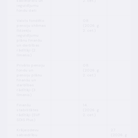
sabiedrību un
2. cet.)
ieguldījumu
fondu dati
Valsts fondēto
08.
pensiju shēmas
(2026. g.
līdzekļu
2. cet.)
ieguldījumu
plānu finanšu
un darbības
rādītāji (2.
līmenis)
Privāto pensiju
08.
fondu un
(2026. g.
pensiju plānu
2. cet.)
finanšu un
darbības
rādītāji (3.
līmenis)
Finanšu
14.
stabilitātes
(2026. g.
rādītāji (SVF
2. cet.)
SDIS Plus)
Krājaizdevu
27.
sabiedrību
(2026. g