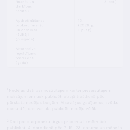
finanšu un
3. cet.)
darbības
rādītāji
Apdrošināšanas
15.
brokeru finanšu
(2026. g.
un darbības
1. pusg)
rādītāji
(pusgada)
Alternatīvo
ieguldījumu
fondu dati
(gada)
1
Nedēļas dati par nosūtītajiem kartei piesaistītajiem
maksājumiem tiek publicēti otrajā trešdienā pēc
pārskata nedēļas beigām. Atsevišķos gadījumos, svētku
dienu dēļ, dati var tikt publicēti nedēļu vēlāk.
2
Dati par starpbanku tirgus procentu likmēm tiek
publiskoti 4. darbdienā pēc 7., 15., 23. datuma un mēneša