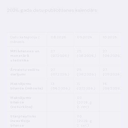
2026. gada datu publicēšanas kalendārs
Datu kategorija /
08.2026.
09.2026.
10.2026.
mēnesis
MFI bilances un
27.
25.
27.
monetārā
(07.2026.)
(08.2026.)
(09.2026.)
statistika
Ārvalstu valūtu
27.
25.
27.
darījumi
(07.2026.)
(08.2026.)
(09.2026.)
Maksājumu
13.
11.
14.
bilance (mēneša)
(06.2026.)
(07.2026.)
(08.2026.)
Maksājumu
03.
bilance
(2026. g.
(ceturkšņa)
2. cet.)
Starptautisko
03.
investīciju
(2026. g.
bilance
2. cet.)