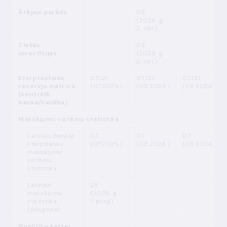
Ārējais parāds
03.
(2026. g.
2. cet.)
Tiešās
03.
investīcijas
(2026. g.
2. cet.)
Starptautisko
07./21.
07./21.
07./21.
rezervju matrica
(07.2026.)
(08.2026.)
(09.2026.)
(centrālā
banka/valdība)
Maksājumu sistēmu statistika
Latvijas Bankas
07.
07.
07.
starpbanku
(07.2026.)
(08.2026.)
(09.2026.)
maksājumu
sistēmu
statistika
Latvijas
25.
maksājumu
(2026. g.
statistika
1. pusg)
(pusgada)
Nosūtīto kartei