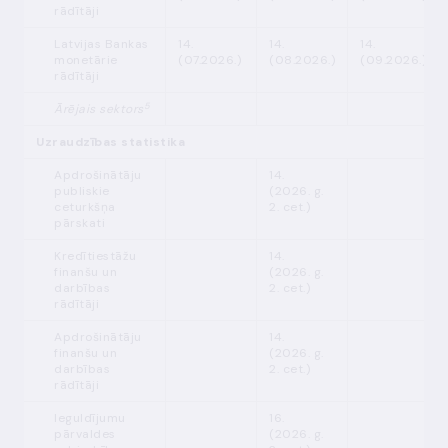
rādītāji
Latvijas Bankas
14.
14.
14.
monetārie
(07.2026.)
(08.2026.)
(09.2026.)
rādītāji
5
Ārējais sektors
Uzraudzības statistika
Apdrošinātāju
14.
publiskie
(2026. g.
ceturkšņa
2. cet.)
pārskati
Kredītiestāžu
14.
finanšu un
(2026. g.
darbības
2. cet.)
rādītāji
Apdrošinātāju
14.
finanšu un
(2026. g.
darbības
2. cet.)
rādītāji
Ieguldījumu
16.
pārvaldes
(2026. g.