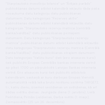
"Starptautisko investīciju bilance" un "Ārējais parāds"
publicēšanas datumi atbilst kalendārā iekļauto tāda paša
nosaukuma datu kategoriju datu publicēšanas
datumiem. Datu kategorijas "Rezerves aktīvi"
publicēšanas datumi atbilst kalendārā iekļautās datu
kategorijas "Starptautisko rezervju matrica (centrālā
banka/valdība)" datu publicēšanas pirmajiem
datumiem. Datu kategorijas "Starptautisko rezervju
matrica" publicēšanas datumi atbilst kalendārā iekļautās
datu kategorijas "Starptautisko rezervju matrica (Centrālā
banka/Valdība)" datu publicēšanas otrajiem datumiem.
Datu kategorijas "Valūtu kursi" dati (eiro atsauces kursi)
tiek publicēti Eiropas Centrālās bankas interneta vietnē
ap plkst. 17.00 un pārpublicēti Latvijas Bankas interneta
vietnē. Eiro atsauces kursi tiek publicēti atbilstoši
kalendāram, saskaņā ar kuru darbojas Eiropas Vienotā
automatizētā reālā laika bruto norēķinu sistēma TARGET2,
t.i., katru dienu, izņemot sestdienas un svētdienas, kā arī
šādas svētku dienas: Jaungada diena (1. janvāris), Lielā
Piektdiena, Pirmās Lieldienas, Darba svētki (1. maijs),
Ziemassvētki (25. un 26. decembris).