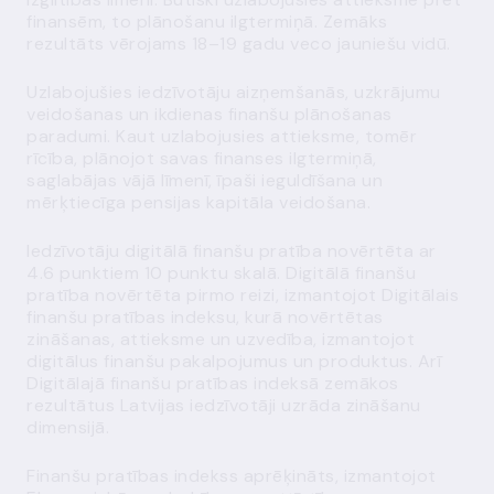
finansēm, to plānošanu ilgtermiņā. Zemāks
rezultāts vērojams 18–19 gadu veco jauniešu vidū.
Uzlabojušies iedzīvotāju aizņemšanās, uzkrājumu
veidošanas un ikdienas finanšu plānošanas
paradumi. Kaut uzlabojusies attieksme, tomēr
rīcība, plānojot savas finanses ilgtermiņā,
saglabājas vājā līmenī, īpaši ieguldīšana un
mērķtiecīga pensijas kapitāla veidošana.
Iedzīvotāju digitālā finanšu pratība novērtēta ar
4.6 punktiem 10 punktu skalā. Digitālā finanšu
pratība novērtēta pirmo reizi, izmantojot Digitālais
finanšu pratības indeksu, kurā novērtētas
zināšanas, attieksme un uzvedība, izmantojot
digitālus finanšu pakalpojumus un produktus. Arī
Digitālajā finanšu pratības indeksā zemākos
rezultātus Latvijas iedzīvotāji uzrāda zināšanu
dimensijā.
Finanšu pratības indekss aprēķināts, izmantojot