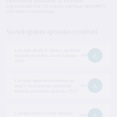
Ekonomiskās sadarbības un attīstības
organizācijas (OECD) finanšu izglītības tīkla (INFE)
izstrādātu metodoloģiju.
Socioloģiskās aptaujas rezultāti
Latvijas skolu 9. klases skolēnu
finanšu pratības novērtējums
PDF
2025
Latvijas mikrouzņēmumu un
mazo uzņēmumu īpašnieku
PDF
finanšu pratības aptauja 2023
Latvijas iedzīvotāju finanšu
PDF