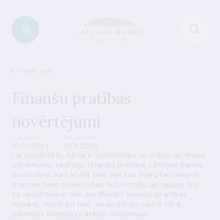
Finanšu pratība
Finanšu pratības
novērtējumi
Publicēts
Aktualizēts
19.03.2024.
21.01.2026.
Lai novērtētu, kāda ir iedzīvotāju un mikro un mazo
uzņēmumu vadītāju finanšu pratība, Latvijas Banka
nodrošina, ka Latvijā tiek veiktas starptautiskiem
standartiem atbilstošas iedzīvotāju aptaujas. No
to rezultātiem tiek aprēķināti finanšu pratības
indeksi, rezultāti tiek analizēti un ņemti vērā,
plānojot finanšu pratības iniciatīvas.