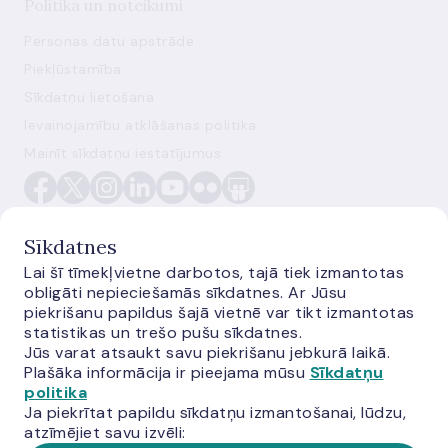
Politika un noteikumi
Personas datu apstrāde
Piekļūstamība
Sīkdatņu lietošana
Ievainojamību atklāšanas politika
Mainīt sīkdatņu iestatījumus
Sīkdatnes
Lai šī tīmekļvietne darbotos, tajā tiek izmantotas
obligāti nepieciešamās sīkdatnes. Ar Jūsu
E-monetas.lv
piekrišanu papildus šajā vietnē var tikt izmantotas
statistikas un trešo pušu sīkdatnes.
Jūs varat atsaukt savu piekrišanu jebkurā laikā.
Plašāka informācija ir pieejama mūsu
Sīkdatņu
politika
Ja piekrītat papildu sīkdatņu izmantošanai, lūdzu,
atzīmējiet savu izvēli: