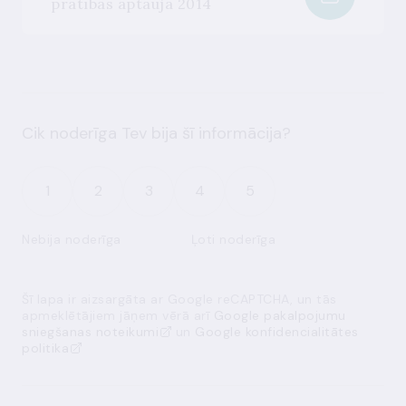
pratības aptauja 2014
Cik noderīga Tev bija šī informācija?
1
2
3
4
5
Nebija noderīga
Ļoti noderīga
Šī lapa ir aizsargāta ar Google reCAPTCHA, un tās
apmeklētājiem jāņem vērā arī
Google pakalpojumu
sniegšanas noteikumi
un
Google konfidencialitātes
politika