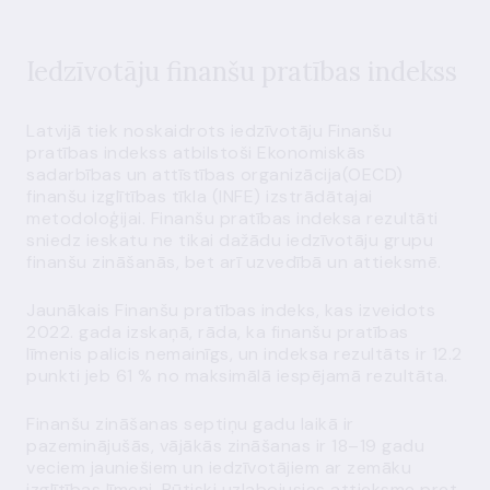
Iedzīvotāju finanšu pratības indekss
Latvijā tiek noskaidrots iedzīvotāju Finanšu
pratības indekss atbilstoši Ekonomiskās
sadarbības un attīstības organizācija(OECD)
finanšu izglītības tīkla (INFE) izstrādātajai
metodoloģijai. Finanšu pratības indeksa rezultāti
sniedz ieskatu ne tikai dažādu iedzīvotāju grupu
finanšu zināšanās, bet arī uzvedībā un attieksmē.
Jaunākais Finanšu pratības indeks, kas izveidots
2022. gada izskaņā, rāda, ka finanšu pratības
līmenis palicis nemainīgs, un indeksa rezultāts ir 12.2
punkti jeb 61 % no maksimālā iespējamā rezultāta.
Finanšu zināšanas septiņu gadu laikā ir
pazeminājušās, vājākās zināšanas ir 18–19 gadu
veciem jauniešiem un iedzīvotājiem ar zemāku
izglītības līmeni. Būtiski uzlabojusies attieksme pret