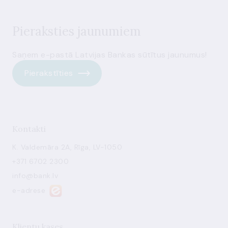
Pieraksties jaunumiem
Saņem e-pastā Latvijas Bankas sūtītus jaunumus!
Pierakstīties
Kontakti
K. Valdemāra 2A, Rīga, LV-1050
+371 6702 2300
info@bank.lv
e-adrese
Klientu kases