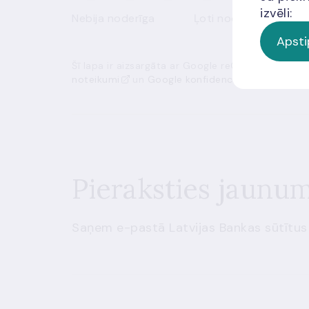
izvēli:
Nebija noderīga
Ļoti noderīga
Apsti
Šī lapa ir aizsargāta ar Google reCAPTCHA, un t
noteikumi
un
Google konfidencialitātes politik
Pieraksties jaunu
Saņem e-pastā Latvijas Bankas sūtītus