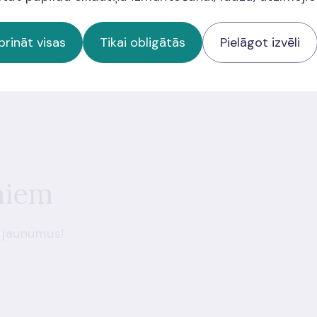
prināt visas
Tikai obligātās
Pielāgot izvēli
ās apmeklētājiem jāņem vērā arī
Google pakalpojumu sniegšanas
a
miem
 jaunumus!