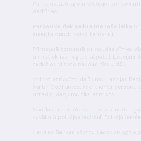
Par konstatētajiem viltojumiem
tiek in
darbības.
Pārbaude tiek veikta mēneša laikā
un 
sniegta daudz īsākā termiņā).
Pārbaudē konstatējot naudas zīmes vil
un netiek izsniegtas atpakaļ.
Latvijas 
radušies viltoto naudas zīmju dēļ.
Veicot attiecīgo darījumu, Latvijas Ba
karti). Gadījumos, kad klients personu
uzrādīt, darījums tiks atteikts.
Naudas zīmes ekspertīzei var nodot g
tuvākajā policijas iecirknī. Policijā ies
Latvijas Bankas klientu kases sniegtie 