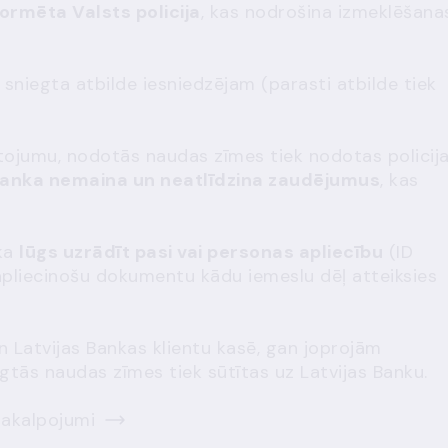
formēta Valsts policija
, kas nodrošina izmeklēšana
sniegta atbilde iesniedzējam (parasti atbilde tiek
tojumu, nodotās naudas zīmes tiek nodotas policija
Banka nemaina un neatlīdzina zaudējumus
, kas
nka
lūgs uzrādīt pasi vai personas apliecību
(ID
 apliecinošu dokumentu kādu iemeslu dēļ atteiksies
an
Latvijas Bankas klientu kasē
, gan joprojām
niegtās naudas zīmes tiek sūtītas uz Latvijas Banku.
pakalpojumi