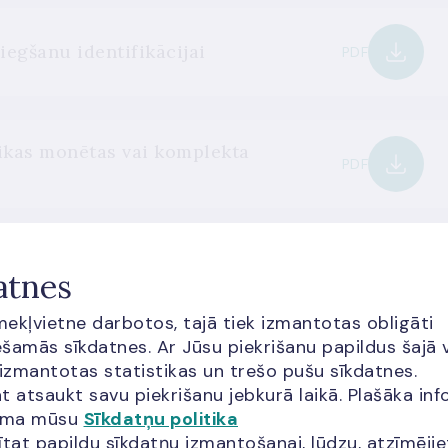
egšanu identifikācijai
PDF
ikas monētas vai komplekta
PDF
atnes
īmekļvietne darbotos, tajā tiek izmantotas obligāti
šamās sīkdatnes. Ar Jūsu piekrišanu papildus šajā 
cija?
 izmantotas statistikas un trešo pušu sīkdatnes.
t atsaukt savu piekrišanu jebkurā laikā. Plašāka inf
jama mūsu
Sīkdatņu politika
ītat papildu sīkdatņu izmantošanai, lūdzu, atzīmēji