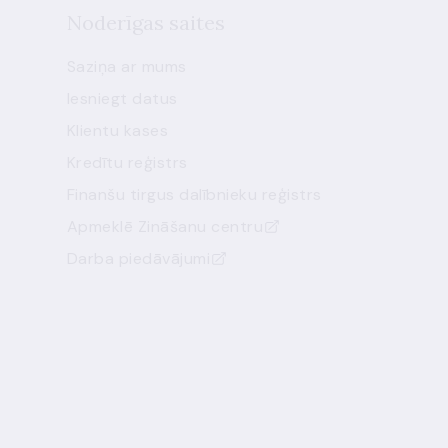
Noderīgas saites
Saziņa ar mums
Iesniegt datus
Klientu kases
Kredītu reģistrs
Finanšu tirgus dalībnieku reģistrs
Apmeklē Zināšanu centru
Darba piedāvājumi