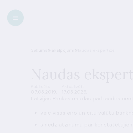
Sākums
Pakalpojumi
Naudas ekspertīze
Naudas ekspert
Publicēts
Aktualizēts
07.03.2019.
17.03.2026.
Latvijas Bankas naudas pārbaudes centr
veic visas eiro un citu valūtu ban
sniedz atzinumu par konstatētajiem