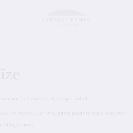
īze
a naudas laboratorijas speciālisti:
knošu un monētu ar viltojumu pazīmēm pārbaudes,
 viltojumiem.