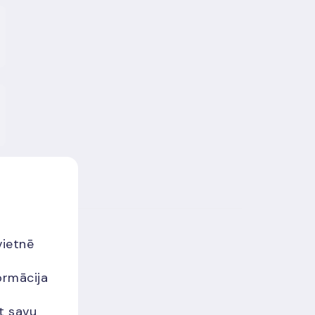
vietnē
ormācija
et savu