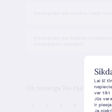
Iesniegums par naudas zīmju iesni
Iesniegums par bojātas numismāt
iesniegšanu apmaiņai
Sīkd
Lai šī t
nepiecie
Cik noderīga Tev bija šī informā
var tikt
Jūs vara
ir piee
1
2
3
4
5
Ja piekr