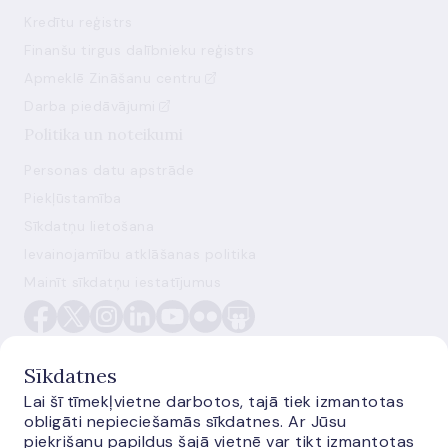
Kredītu reģistrs
Finanšu tirgus dalībnieku reģistrs
Apmeklē Zināšanu centru
Darba piedāvājumi
Politika un noteikumi
Personas datu apstrāde
Piekļūstamība
Sīkdatņu lietošana
Ievainojamību atklāšanas politika
Mainīt sīkdatņu iestatījumus
Sīkdatnes
Lai šī tīmekļvietne darbotos, tajā tiek izmantotas
obligāti nepieciešamās sīkdatnes. Ar Jūsu
E-monetas.lv
piekrišanu papildus šajā vietnē var tikt izmantotas