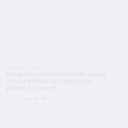
Uzraudzības ziņas
06.08.2026.
Dabas risku vērtēšana ir daļa no finanšu
sektora ikdienas, tās loma nākotnē
pakāpeniski pieaugs
Uzzināt vairāk