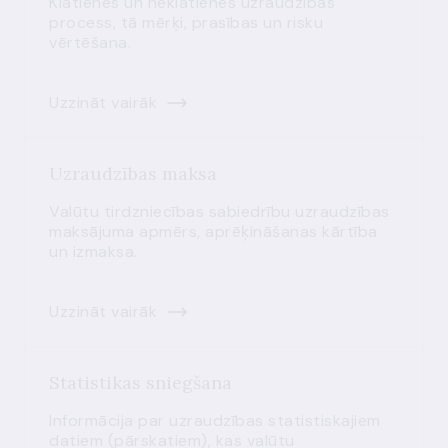
Klātienes un neklātienes uzraudzības
process, tā mērķi, prasības un risku
vērtēšana.
Uzzināt vairāk
Uzraudzības maksa
Valūtu tirdzniecības sabiedrību uzraudzības
maksājuma apmērs, aprēķināšanas kārtība
un izmaksa.
Uzzināt vairāk
Statistikas sniegšana
Informācija par uzraudzības statistiskajiem
datiem (pārskatiem), kas valūtu