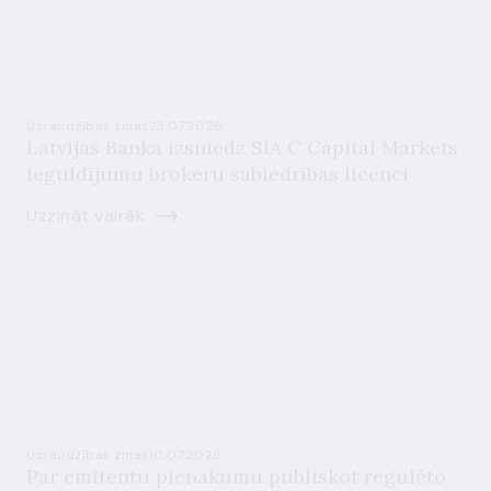
Uzraudzības ziņas
23.07.2026.
Latvijas Banka izsniedz SIA C Capital Markets
ieguldījumu brokeru sabiedrības licenci
Uzzināt vairāk
Uzraudzības ziņas
10.07.2026.
Par emitentu pienākumu publiskot regulēto