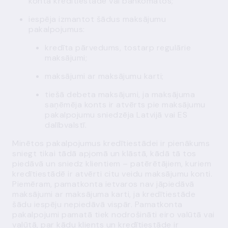
konta kredītiestādē vai bankomātos;
iespēja izmantot šādus maksājumu
pakalpojumus:
kredīta pārvedums, tostarp regulārie
maksājumi;
maksājumi ar maksājumu karti;
tiešā debeta maksājumi, ja maksājuma
saņēmēja konts ir atvērts pie maksājumu
pakalpojumu sniedzēja Latvijā vai ES
dalībvalstī.
Minētos pakalpojumus kredītiestādei ir pienākums
sniegt tikai tādā apjomā un klāstā, kādā tā tos
piedāvā un sniedz klientiem – patērētājiem, kuriem
kredītiestādē ir atvērti citu veidu maksājumu konti.
Piemēram, pamatkonta ietvaros nav jāpiedāvā
maksājumi ar maksājuma karti, ja kredītiestāde
šādu iespēju nepiedāvā vispār. Pamatkonta
pakalpojumi pamatā tiek nodrošināti eiro valūtā vai
valūtā, par kādu klients un kredītiestāde ir