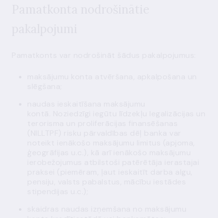
Pamatkonta nodrošinātie
pakalpojumi
Pamatkonts var nodrošināt šādus pakalpojumus:
maksājumu konta atvēršana, apkalpošana un
slēgšana;
naudas ieskaitīšana maksājumu
kontā.
Noziedzīgi iegūtu līdzekļu legalizācijas un
terorisma un proliferācijas finansēšanas
(NILLTPF) risku
pārvaldības dēļ banka var
noteikt ienākošo maksājumu limitus (apjoma,
ģeogrāfijas u.c.), kā arī ienākošo maksājumu
ierobežojumus atbilstoši patērētāja ierastajai
praksei (piemēram, ļaut ieskaitīt darba algu,
pensiju, valsts pabalstus, mācību iestādes
stipendijas u.c.);
skaidras naudas izņemšana no maksājumu