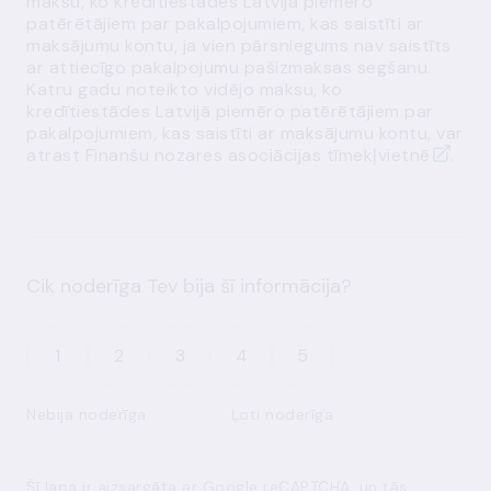
maksu, ko kredītiestādes Latvijā piemēro
patērētājiem par pakalpojumiem, kas saistīti ar
maksājumu kontu, ja vien pārsniegums nav saistīts
ar attiecīgo pakalpojumu pašizmaksas segšanu.
Katru gadu noteikto vidējo maksu, ko
kredītiestādes Latvijā piemēro patērētājiem par
pakalpojumiem, kas saistīti ar maksājumu kontu, var
atrast
Finanšu nozares asociācijas tīmekļvietnē
.
Cik noderīga Tev bija šī informācija?
1
2
3
4
5
Nebija noderīga
Ļoti noderīga
Šī lapa ir aizsargāta ar Google reCAPTCHA, un tās