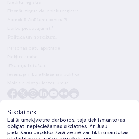
Kredītu reģistrs
Finanšu tirgus dalībnieku reģistrs
Apmeklē Zināšanu centru
Darba piedāvājumi
Politika un noteikumi
Personas datu apstrāde
Piekļūstamība
Sīkdatņu lietošana
Ievainojamību atklāšanas politika
Mainīt sīkdatņu iestatījumus
Sīkdatnes
Lai šī tīmekļvietne darbotos, tajā tiek izmantotas
obligāti nepieciešamās sīkdatnes. Ar Jūsu
E-monetas.lv
piekrišanu papildus šajā vietnē var tikt izmantotas
statistikas un trešo pušu sīkdatnes.