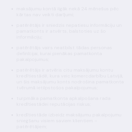
maksājumu kontā ilgāk nekā 24 mēnešus pēc
kārtas nav veikti darījumi;
patērētājs ir sniedzis nepatiesu informāciju un
pamatkonts ir atvērts, balstoties uz šo
informāciju;
patērētājs vairs neatbilst tādas personas
definīcijai, kurai pienākas pamatkonta
pakalpojumus;
patērētājs ir atvēris citu maksājumu kontu
kredītiestādē, kura veic komercdarbību Latvijā,
un šis maksājumu konts nodrošina pamatkonta
tvērumā ietilpstošos pakalpojumus;
turpmāka pamatkonta apkalpošana rada
kredītiestādei reputācijas riskus;
kredītiestāde izbeidz maksājumu pakalpojumu
sniegšanu visiem saviem klientiem –
patērētājiem;