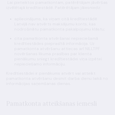
Lai pieteiktos pamatkontam, patērētājam jāvēršas
izvēlētajā kredītiestādē. Patērētājam jāiesniedz:
apliecinājums, ka viņam citā kredītiestādē
Latvijā nav atvērts maksājumu konts, kas
nodrošinātu pamatkonta pakalpojumu klāstu;
cita pamatkonta atvēršanai nepieciešamā
kredītiestādes pieprasītā informācija. Uz
pamatkonta atvēršanu attiecas arī NILLTPF
novēršanas likuma prasības par klienta
pienākumu sniegt kredītiestādei viņa izpētei
nepieciešamo informāciju.
Kredītiestādei ir pienākums atvērt vai atteikt
pamatkonta atvēršanu desmit darba dienu laikā no
informācijas saņemšanas dienas.
Pamatkonta atteikšanas iemesli