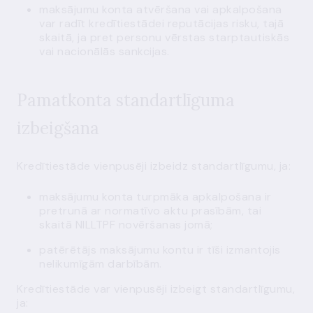
maksājumu konta atvēršana vai apkalpošana
var radīt kredītiestādei reputācijas risku, tajā
skaitā, ja pret personu vērstas starptautiskās
vai nacionālās sankcijas.
Pamatkonta standartlīguma
izbeigšana
Kredītiestāde vienpusēji izbeidz standartlīgumu, ja:
maksājumu konta turpmāka apkalpošana ir
pretrunā ar normatīvo aktu prasībām, tai
skaitā NILLTPF novēršanas jomā;
patērētājs maksājumu kontu ir tīši izmantojis
nelikumīgām darbībām.
Kredītiestāde var vienpusēji izbeigt standartlīgumu,
ja: