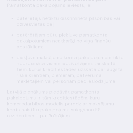
Pamatkonta pakalpojums ieviests, lai:
patērētājs netiktu diskriminēts pilsonības vai
dzīvesvietas dēļ;
patērētājam būtu piekļuve pamatkonta
pakalpojumiem neatkarīgi no viņa finanšu
apstākļiem;
piekļuve maksājumu konta pakalpojumam tiktu
nodrošināta visiem iedzīvotājiem, tai skaitā
tiem, kurus kredītiestādes uzskata par augsta
riska klientiem, piemēram, patvēruma
meklētājiem vai personām pēc ieslodzījuma.
Latvijā pienākums piedāvāt pamatkonta
pakalpojumu ir tām kredītiestādēm, kuru
komercdarbības modelis paredz ar maksājumu
kontu saistītu pakalpojumu sniegšanu ES
rezidentiem – patērētājiem.