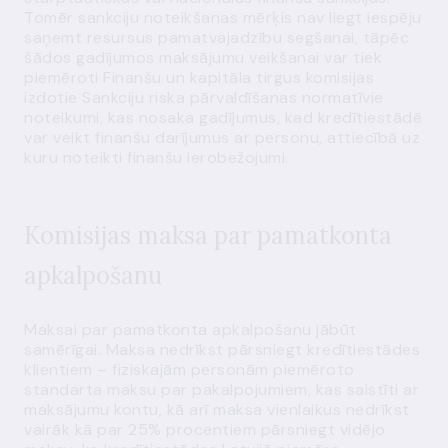
Tomēr sankciju noteikšanas mērķis nav liegt iespēju
saņemt resursus pamatvajadzību segšanai, tāpēc
šādos gadījumos maksājumu veikšanai var tiek
piemēroti Finanšu un kapitāla tirgus komisijas
izdotie Sankciju riska pārvaldīšanas normatīvie
noteikumi, kas nosaka gadījumus, kad kredītiestādē
var veikt finanšu darījumus ar personu, attiecībā uz
kuru noteikti finanšu ierobežojumi.
Komisijas maksa par pamatkonta
apkalpošanu
Maksai par pamatkonta apkalpošanu jābūt
samērīgai. Maksa nedrīkst pārsniegt kredītiestādes
klientiem – fiziskajām personām piemēroto
standarta maksu par pakalpojumiem, kas saistīti ar
maksājumu kontu, kā arī maksa vienlaikus nedrīkst
vairāk kā par 25% procentiem pārsniegt vidējo