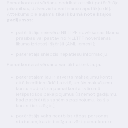
Pamatkonta atvēršanu nedrīkst atteikt patērētāja
pilsonības, dzīvesvieta vai finanšu apstākļu dēļ.
Atteikums pieļaujams
tikai likumā noteiktajos
gadījumos:
patērētājs neievēro NILLTPF novēršanas likuma
prasības vai pastāv no NILLTPF novēršanas
likuma izrietoši šķēršļi (AML iemesli);
patērētājs sniedzis nepatiesu informāciju.
Pamatkonta atvēršana var tikt atteikta, ja:
patērētājam jau ir atvērts maksājumu konts
citā kredītiestādē Latvijā, un šis maksājumu
konts nodrošina pamatkonta tvērumā
ietilpstošos pakalpojumus (izņemot gadījumu,
kad patērētājs saņēmis paziņojumu, ka šis
konts tiek slēgts);
patērētājs vairs neatbilst tādas personas
statusam, kas ir tiesīga atvērt pamatkontu;