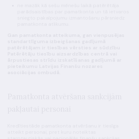
ne mazāk kā sešu mēnešu laikā patērētāja
parādsaistības par pamatkonta un tā ietvaros
sniegto pakalpojumu izmantošanu pārsniedz
pamatkonta atlikumu.
Gan pamatkonta atteikuma, gan vienpusējas
standartlīguma izbeigšanas gadījumā
patērētājam ir tiesības vērsties ar sūdzību
Patērētāju tiesību aizsardzības centrā vai
ārpustiesas strīdu izskatīšanas gadījumā ar
pieteikumu Latvijas Finanšu nozares
asociācijas ombudā.
Pamatkonta atvēršana sankcijām
pakļautai personai
Kredītiestāde pamatkonta atvēršanu ir tiesīga
atteikt personai, pret kuru noteiktas
starptautiskās vai nacionālās finanšu sankcijas.