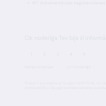
IKT dokumentācijas sagatavošanas c
Cik noderīga Tev bija šī informā
1
2
3
4
5
Nebija noderīga
Ļoti noderīga
Šī lapa ir aizsargāta ar Google reCAPTCHA, un t
noteikumi
un
Google konfidencialitātes politik