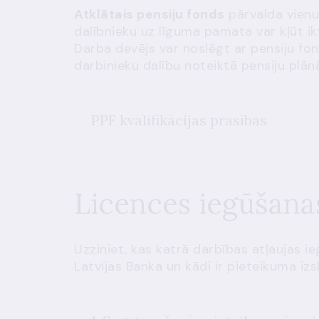
Atklātais pensiju fonds
pārvalda vienu 
dalībnieku uz līguma pamata var kļūt ik
Darba devējs var noslēgt ar pensiju fon
darbinieku dalību noteiktā pensiju plānā
PPF kvalifikācijas prasības
Licences iegūšana
Uzziniet, kas katrā darbības atļaujas 
Latvijas Banka un kādi ir pieteikuma izs