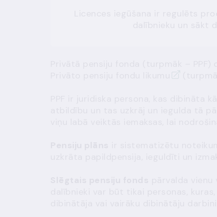
Licences iegūšana ir regulēts proc
dalībnieku un sākt 
Privātā pensiju fonda (turpmāk – PPF) d
Privāto pensiju fondu likumu
(turpmāk
PPF ir juridiska persona, kas dibināta k
atbildību un tas uzkrāj un iegulda tā p
viņu labā veiktās iemaksas, lai nodrošin
Pensiju plāns
ir sistematizētu noteiku
uzkrāta papildpensija, ieguldīti un izmaks
Slēgtais pensiju fonds
pārvalda vienu v
dalībnieki var būt tikai personas, kuras
dibinātāja vai vairāku dibinātāju darbini