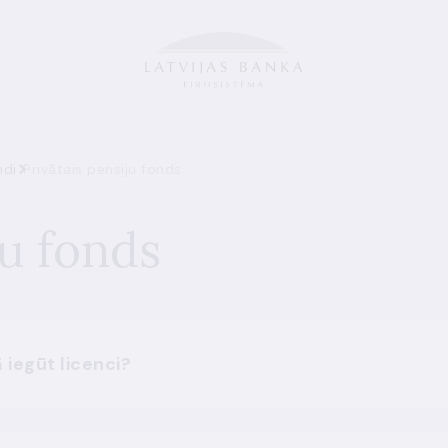
ndi
Privātais pensiju fonds
ju fonds
 iegūt licenci?