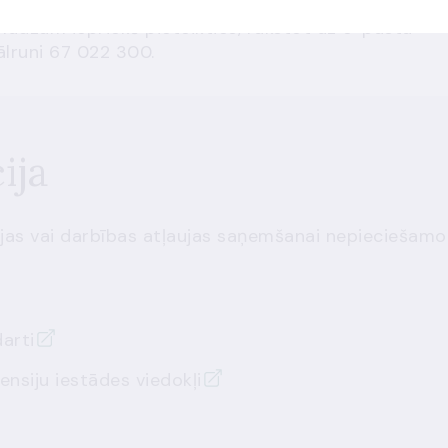
 lūdzam iepriekš pieteikties, rakstot uz e-pasta
ālruni 67 022 300.
ija
cijas vai darbības atļaujas saņemšanai nepieciešamo
arti
nsiju iestādes viedokļi