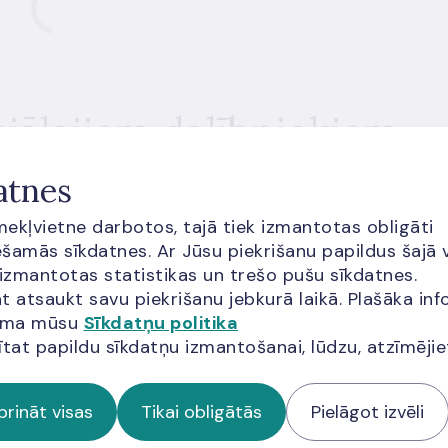
iālajiem dalībniekiem
atnes
nciālajiem tirgus dalībniekiem konsultācijas, lai
asības par PPF darbību un licencēšanas procesu, kā
īmekļvietne darbotos, tajā tiek izmantotas obligāti
us, attīstot jaunus un inovatīvus produktus vai
šamās sīkdatnes. Ar Jūsu piekrišanu papildus šajā 
isti piedāvā:
 izmantotas statistikas un trešo pušu sīkdatnes.
t atsaukt savu piekrišanu jebkurā laikā. Plašāka inf
ību aspektus;
jama mūsu
Sīkdatņu politika
ītat papildu sīkdatņu izmantošanai, lūdzu, atzīmēji
ērošanu inovatīva produkta vai uzņēmējdarbības
prināt visas
Tikai obligātās
Pielāgot izvēli