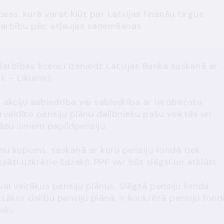
ess, kurā varat kļūt par Latvijas finanšu tirgus
darbību pēc atļaujas saņemšanas.
arbības licenci izsniedz Latvijas Banka saskaņā ar
 – Likums).
ā akciju sabiedrība vai sabiedrība ar ierobežotu
ārvaldīto pensiju plānu dalībnieku pašu veiktās un
ātu viņiem papildpensiju.
mu kopums, saskaņā ar kuru pensiju fondā tiek
āti uzkrātie līdzekļi. PPF var būt slēgti un atklāti.
ai vairākus pensiju plānus. Slēgtā pensiju fonda
, sākot dalību pensiju plānā, ir konkrētā pensiju fond
eki.