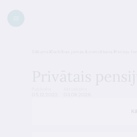
Sākums
Darbības jomas
Licencēšana
Pensiju fo
Privātais pensi
Publicēts
Aktualizēts
05.12.2022.
03.08.2026.
Kā