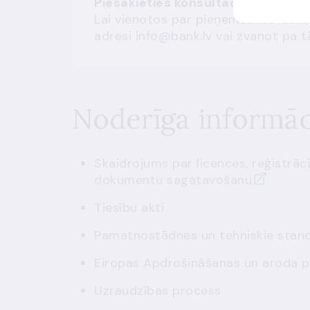
Piesakieties konsultācijai!
Lai vienotos par pieņemšanas laiku,
adresi
info@bank.lv
vai zvanot pa t
Noderīga informāc
Skaidrojums par licences, reģistrā
dokumentu sagatavošanu
Tiesību akti
Pamatnostādnes un tehniskie stand
Eiropas Apdrošināšanas un aroda pe
Uzraudzības process