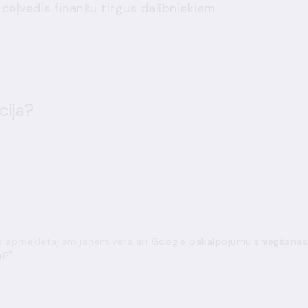
eļvedis finanšu tirgus dalībniekiem
cija?
ās apmeklētājiem jāņem vērā arī
Google pakalpojumu sniegšanas
a