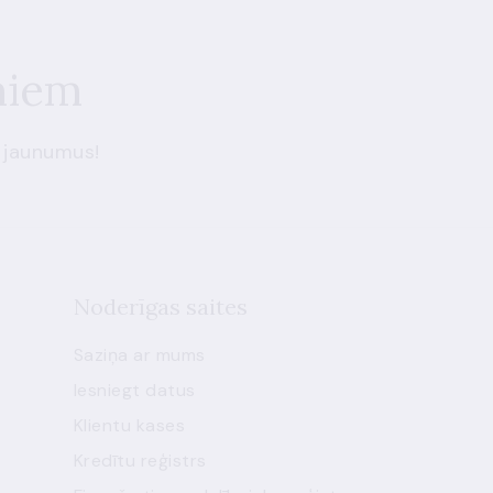
miem
 jaunumus!
Noderīgas saites
Saziņa ar mums
Iesniegt datus
Klientu kases
Kredītu reģistrs