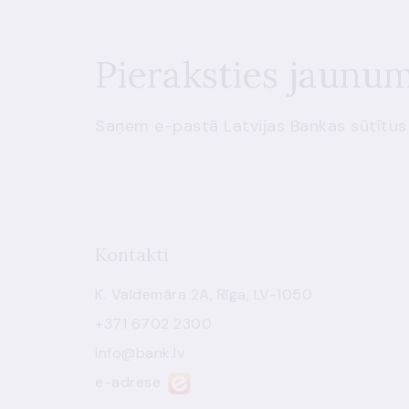
Pieraksties jaunu
Saņem e-pastā Latvijas Bankas sūtītus
Kontakti
K. Valdemāra 2A, Rīga, LV-1050
+371 6702 2300
info@bank.lv
e-adrese