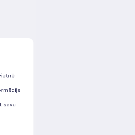
vietnē
ormācija
et savu