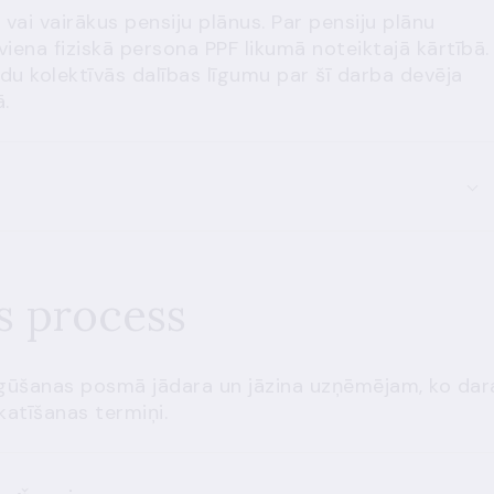
vai vairākus pensiju plānus. Par pensiju plānu
viena fiziskā persona PPF likumā noteiktajā kārtībā.
du kolektīvās dalības līgumu par šī darba devēja
.
s process
iegūšanas posmā jādara un jāzina uzņēmējam, ko dar
katīšanas termiņi.