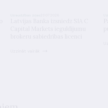
Uzraudzības ziņas
23.07.2026.
Uz
o
Latvijas Banka izsniedz SIA C
P
Capital Markets ieguldījumu
p
brokeru sabiedrības licenci
Uz
Uzzināt vairāk
miem