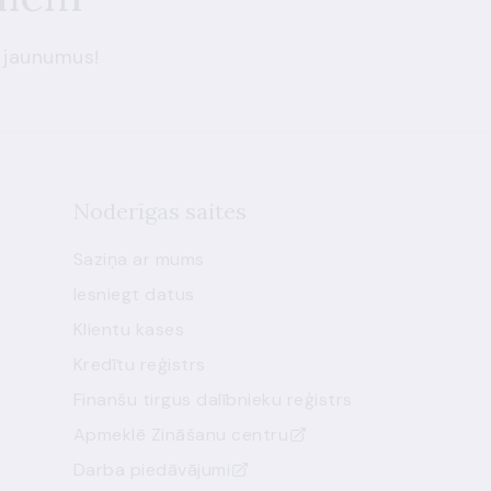
 jaunumus!
Noderīgas saites
Saziņa ar mums
Iesniegt datus
Klientu kases
Kredītu reģistrs
Finanšu tirgus dalībnieku reģistrs
Apmeklē Zināšanu centru
Darba piedāvājumi