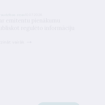
raudzības ziņas
10.07.2026.
ar emitentu pienākumu
ubliskot regulēto informāciju
zināt vairāk