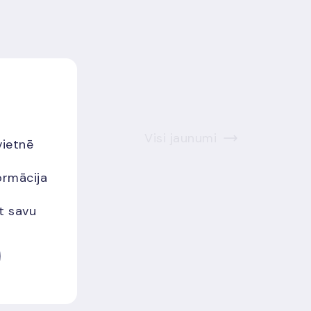
Visi jaunumi
vietnē
ormācija
et savu