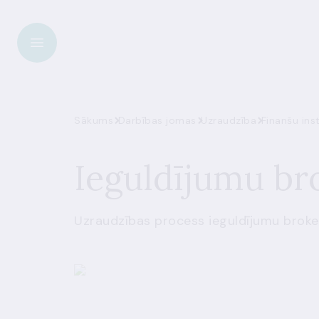
Sākums
Darbības jomas
Uzraudzība
Finanšu ins
Ieguldījumu br
Uzraudzības process ieguldījumu broke