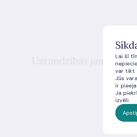
Sīkd
Lai šī t
Uzraudzības jaunumi
nepiecie
var tikt
Jūs vara
ir piee
Ja piekr
izvēli:
Apsti