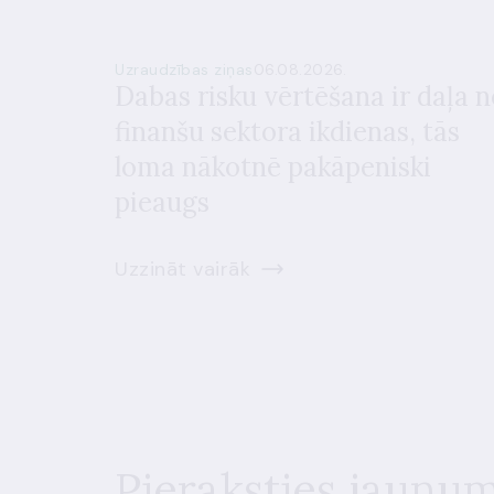
Uzraudzības ziņas
06.08.2026.
Dabas risku vērtēšana ir daļa n
finanšu sektora ikdienas, tās
loma nākotnē pakāpeniski
pieaugs
Uzzināt vairāk
Pieraksties jaunu