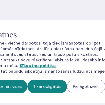
atnes
īmekļvietne darbotos, tajā tiek izmantotas obligāti
šamās sīkdatnes. Ar Jūsu piekrišanu papildus šajā 
 izmantotas statistikas un trešo pušu sīkdatnes.
t atsaukt savu piekrišanu jebkurā laikā. Plašāka inf
jama mūsu
Sīkdatņu politika
ītat papildu sīkdatņu izmantošanai, lūdzu, atzīmēji
prināt visas
Tikai obligātās
Pielāgot izvēli