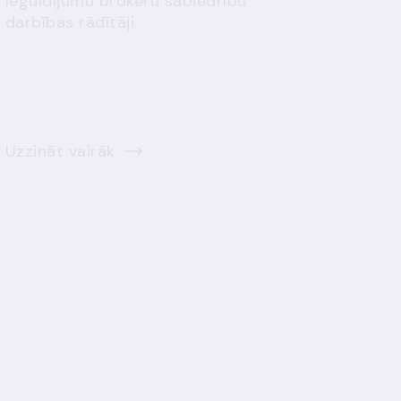
Ieguldījumu brokeru sabiedrību
darbības rādītāji.
Uzzināt vairāk