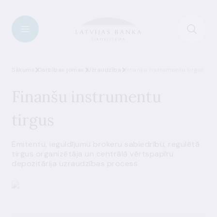
Sākums
Darbības jomas
Uzraudzība
Finanšu instrumentu tirgus
Finanšu instrumentu
tirgus
Emitentu, ieguldījumu brokeru sabiedrību, regulētā
tirgus organizētāja un centrālā vērtspapīru
depozitārija uzraudzības process