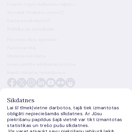
Finanšu tirgus dalībnieku reģistrs
Apmeklē Zināšanu centru
Darba piedāvājumi
Politika un noteikumi
Personas datu apstrāde
Piekļūstamība
Sīkdatņu lietošana
Ievainojamību atklāšanas politika
Mainīt sīkdatņu iestatījumus
Sīkdatnes
Lai šī tīmekļvietne darbotos, tajā tiek izmantotas
obligāti nepieciešamās sīkdatnes. Ar Jūsu
E-monetas.lv
piekrišanu papildus šajā vietnē var tikt izmantotas
statistikas un trešo pušu sīkdatnes.
Jūs varat atsaukt savu piekrišanu jebkurā laikā.