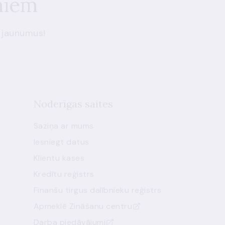
miem
 jaunumus!
Noderīgas saites
Saziņa ar mums
Iesniegt datus
Klientu kases
Kredītu reģistrs
Finanšu tirgus dalībnieku reģistrs
Apmeklē Zināšanu centru
Darba piedāvājumi