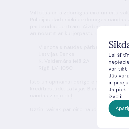
Viltotas un aizdomīgas eiro un citu valū
Policijas darbinieki aizdomīgās naudas
pārbaudes centram. Aizdomīgas naudas
arī nosūtīt ar kurjerpastu uz adresi:
Sīkd
Vienotais naudas pārbaudes centrs
Latvijas Banka
Lai šī t
K. Valdemāra ielā 2A
nepiecie
Rīgā, LV-1050.
var tikt
Jūs vara
Īsto un apmaiņai derīgo eiro un lata n
ir piee
kredītiestādē. Latvijas Banka nemaina u
Ja piekr
naudas zīmju dēļ.
izvēli:
Apsti
Uzzini vairāk par
eiro naudas zīmju pre