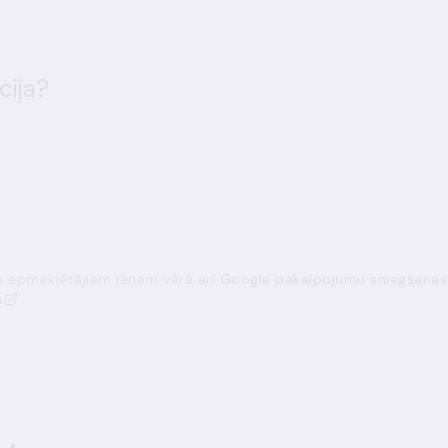
cija?
ās apmeklētājiem jāņem vērā arī
Google pakalpojumu sniegšanas
a