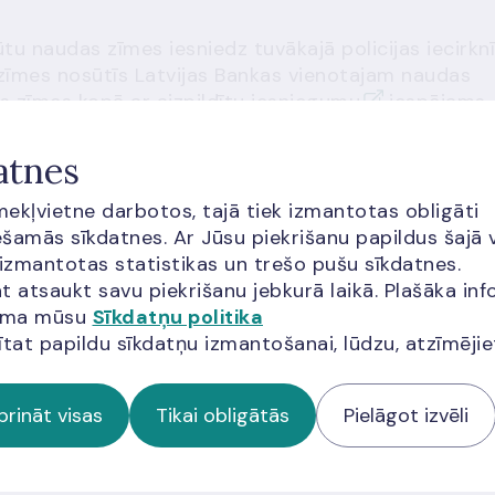
tu naudas zīmes iesniedz tuvākajā policijas iecirknī
 zīmes nosūtīs Latvijas Bankas vienotajam naudas
 zīmes kopā ar aizpildītu
iesniegumu
iespējams
atnes
īmekļvietne darbotos, tajā tiek izmantotas obligāti
šamās sīkdatnes. Ar Jūsu piekrišanu papildus šajā 
 izmantotas statistikas un trešo pušu sīkdatnes.
t atsaukt savu piekrišanu jebkurā laikā. Plašāka inf
audas zīmju vērtību saņemsi savā norēķinu kontā
jama mūsu
Sīkdatņu politika
n neatlīdzina zaudējumus, kas radušies viltoto
ītat papildu sīkdatņu izmantošanai, lūdzu, atzīmēji
prināt visas
Tikai obligātās
Pielāgot izvēli
tviltošanas elementiem
.