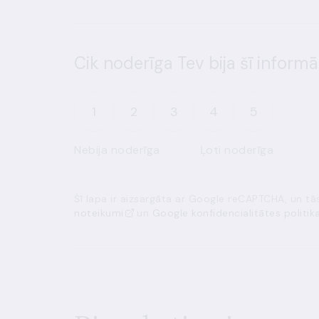
Cik noderīga Tev bija šī informā
1
2
3
4
5
Nebija noderīga
Ļoti noderīga
Šī lapa ir aizsargāta ar Google reCAPTCHA, un t
noteikumi
un
Google konfidencialitātes politik