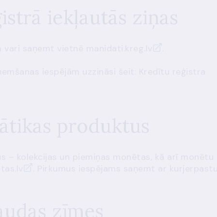
strā iekļautās ziņas
m vari saņemt vietnē
manidati.kreg.lv
.
ņemšanas iespējām uzzināsi šeit:
Kredītu reģistra
ātikas produktus
s – kolekcijas un piemiņas monētas, kā arī monētu
as.lv
. Pirkumus iespējams saņemt ar kurjerpastu
audas zīmes