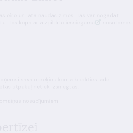
as eiro un lata naudas zīmes. Tās var nogādāt
tu. Tās kopā ar aizpildītu
iesniegumu
nosūtāmas
saņemsi savā norēķinu kontā kredītiestādē.
as atpakaļ netiek izsniegtas.
apmaiņas nosacījumiem
.
ertīzei