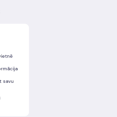
.
vietnē
ormācija
et savu