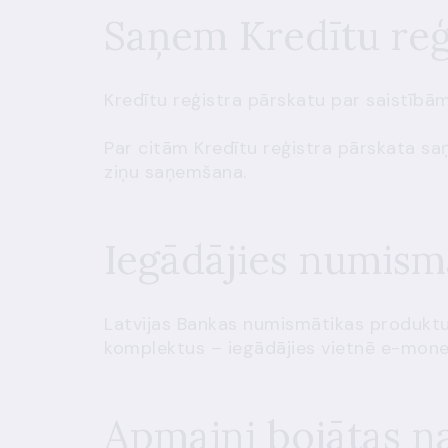
Saņem Kredītu reģi
Kredītu reģistra pārskatu par saistībā
Par citām Kredītu reģistra pārskata sa
ziņu saņemšana
.
Iegādājies numism
Latvijas Bankas numismātikas produktu
komplektus – iegādājies vietnē
e-monet
Apmaini bojātas n