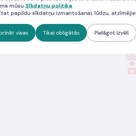
jama mūsu
Sīkdatņu politika
V
ītat papildu sīkdatņu izmantošanai, lūdzu, atzīmēji
07.0
prināt visas
Tikai obligātās
Pielāgot izvēli