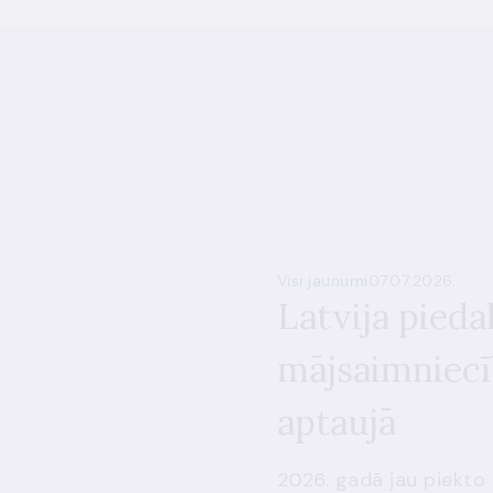
Visi jaunumi
07.07.2026.
Latvija pieda
mājsaimniecī
aptaujā
2026. gadā jau piekto 