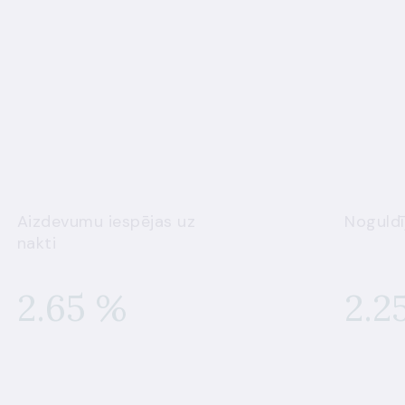
Aizdevumu iespējas uz
Noguldī
nakti
2.65 %
2.2