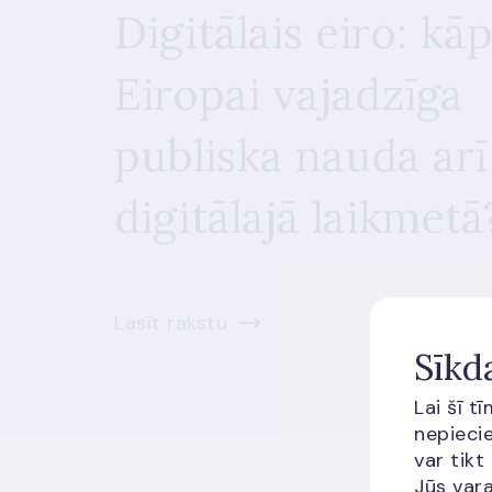
Digitālais eiro: kā
Eiropai vajadzīga
publiska nauda arī
digitālajā laikmetā
Lasīt rakstu
Sīkd
Lai šī t
nepiecie
var tikt
Jūs vara