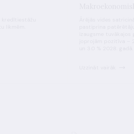
Makroekonomisk
 kredītiestāžu
Ārējās vides satricin
tu likmēm.
pastiprina patērētāju
izaugsme tuvākajos 
joprojām pozitīva – 
un 3.0 % 2028. gadā.
Uzzināt vairāk