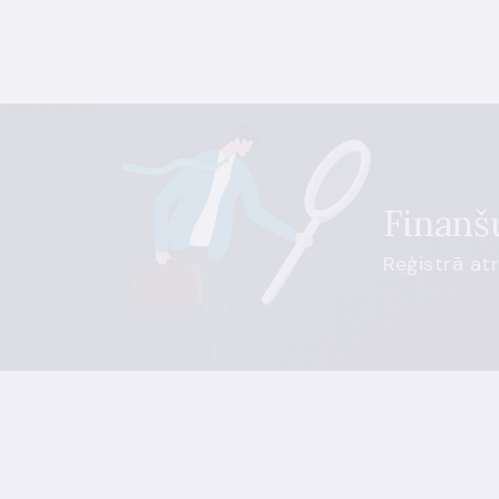
Finanšu
Reģistrā at