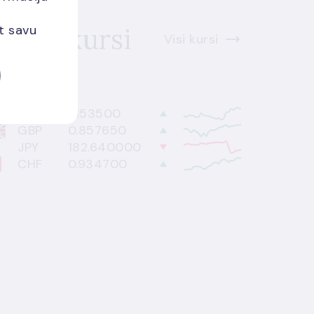
alūtu kursi
et savu
Visi kursi
8.2026.
USD
1.153500
GBP
0.857650
JPY
182.640000
CHF
0.934700