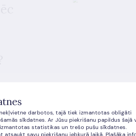
pēc
?
atnes
īmekļvietne darbotos, tajā tiek izmantotas obligāti
šamās sīkdatnes. Ar Jūsu piekrišanu papildus šajā 
 izmantotas statistikas un trešo pušu sīkdatnes.
t atsaukt savu piekrišanu jebkurā laikā. Plašāka inf