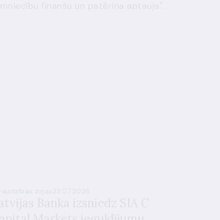
mniecību finanšu un patēriņa aptauja"...
raudzības ziņas
23.07.2026.
atvijas Banka izsniedz SIA C
apital Markets ieguldījumu