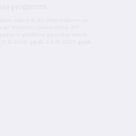
ās prognozes
ājumi vājina ārējo pieprasījumu un
 un investoru piesardzību. IKP
gados ir gaidāma gausāka, tomēr
2.0 % 2026. gadā, 2.4 % 2027. gadā