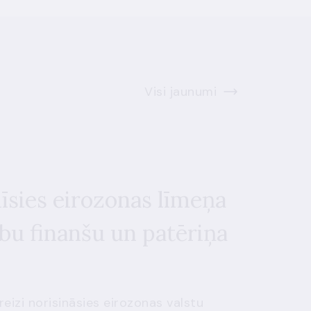
Visi jaunumi
līsies eirozonas līmeņa
bu finanšu un patēriņa
reizi norisināsies eirozonas valstu