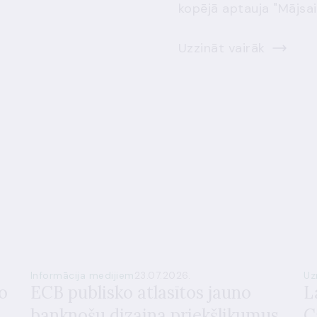
kopējā aptauja "Mājsai
Uzzināt vairāk
Informācija medijiem
23.07.2026.
Uz
o
ECB publisko atlasītos jauno
L
banknošu dizaina priekšlikumus
C