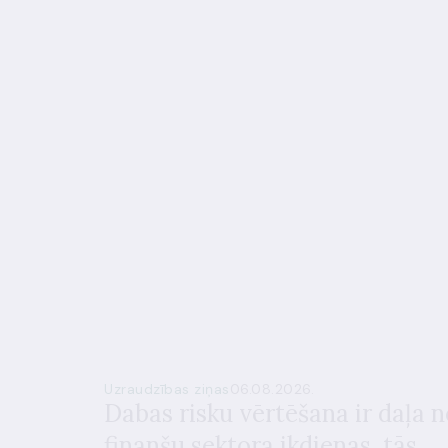
Uzraudzības ziņas
06.08.2026.
Dabas risku vērtēšana ir daļa n
finanšu sektora ikdienas, tās