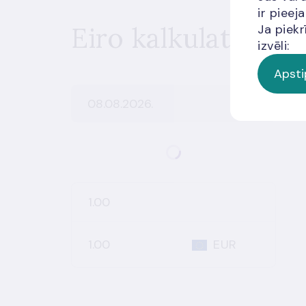
ir piee
Eiro kalkulators
Ja piekr
izvēli:
Apsti
EUR