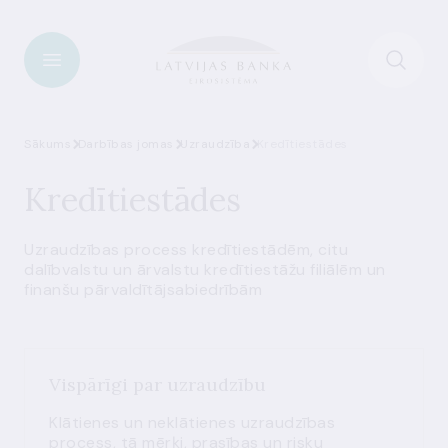
Sākums
Darbības jomas
Uzraudzība
Kredītiestādes
Kredītiestādes
Uzraudzības process kredītiestādēm, citu
dalībvalstu un ārvalstu kredītiestāžu filiālēm un
finanšu pārvaldītājsabiedrībām
Vispārīgi par uzraudzību
Klātienes un neklātienes uzraudzības
process, tā mērķi, prasības un risku