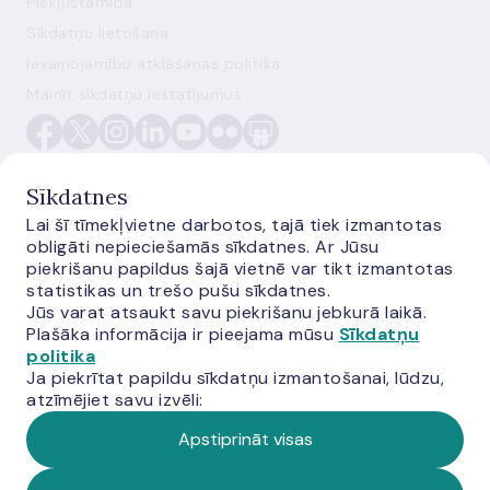
Piekļūstamība
Sīkdatņu lietošana
Ievainojamību atklāšanas politika
Mainīt sīkdatņu iestatījumus
Sīkdatnes
Lai šī tīmekļvietne darbotos, tajā tiek izmantotas
obligāti nepieciešamās sīkdatnes. Ar Jūsu
E-monetas.lv
piekrišanu papildus šajā vietnē var tikt izmantotas
statistikas un trešo pušu sīkdatnes.
Jūs varat atsaukt savu piekrišanu jebkurā laikā.
Plašāka informācija ir pieejama mūsu
Sīkdatņu
politika
Ja piekrītat papildu sīkdatņu izmantošanai, lūdzu,
atzīmējiet savu izvēli:
Apstiprināt visas
© Latvijas Banka, 2026