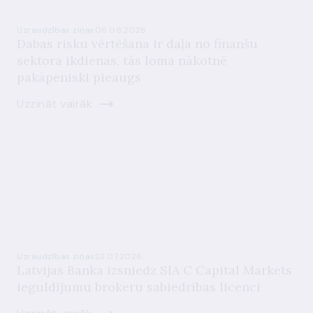
Uzraudzības ziņas
06.08.2026.
Dabas risku vērtēšana ir daļa no finanšu
sektora ikdienas, tās loma nākotnē
pakāpeniski pieaugs
Uzzināt vairāk
Uzraudzības ziņas
23.07.2026.
Latvijas Banka izsniedz SIA C Capital Markets
ieguldījumu brokeru sabiedrības licenci