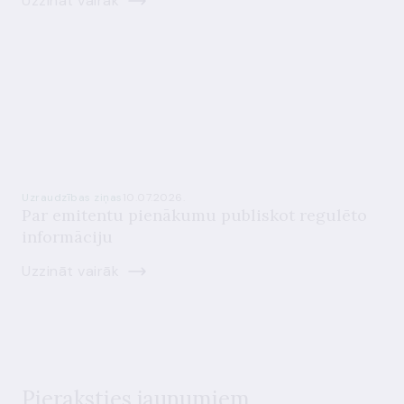
Uzzināt vairāk
Uzraudzības ziņas
10.07.2026.
Par emitentu pienākumu publiskot regulēto
informāciju
Uzzināt vairāk
Pieraksties jaunumiem