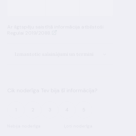
periodu
Ar ilgtspēju saistītā informācija atbilstoši
Regulai 2019/2088.
Izmantotie saīsinājumi un termini
Cik noderīga Tev bija šī informācija?
1
2
3
4
5
Nebija noderīga
Ļoti noderīga