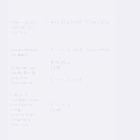
pārvaldīt
Pensiju plāna
PPFL 27. p. (4)
tīmekļvietne
pastāvīgi
ieguldījumu
politika
Iesaistīšanās
PPFL 29. p. (3)
tīmekļvietne
katru ga
politika
līdz
1.
august
PPFL 29. p.
Ziņojums par
(4)
i
esaistīšanās
politika
s
PPFL 29. p. (7)
īstenošanu
Papildus
publisko savus
balsojumus
PPFL 29. p.
akciju
(8)
sabiedrības
akcionāru
sapulcēs