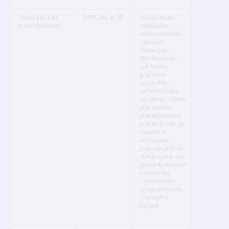
Pārskats par
PPFL 34. p.
izmantojot
pastāvīgi
papildpensiju
jebkādus
atjauno k
elektroniskās
gadu
saziņas
līdzekļus,
tīmekļvietni,
arī trešo
personu
uzturētu
informācijas
sistēmu valsts
pārvaldes
pakalpojumu
portālā, vai, ja
saņemts
atsevišķs
pensiju plāna
dalībnieka vai
papildpensijas
saņēmēja
rakstveida
pieprasījums,
— papīra
formā