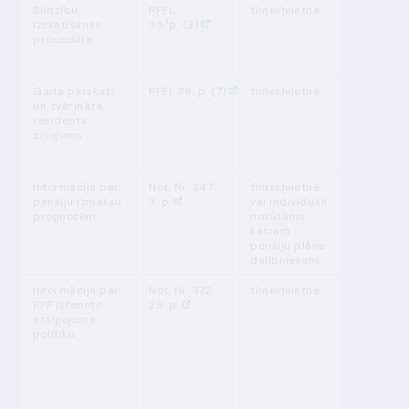
Sūdzību
PPFL
tīmekļvietne
pastāvīgi
1
izskatīšanas
35.
p.
(3)
procedūra
Gada pārskats
PPFL 36. p. (7)
tīmekļvietne
ne vēlāk 
un zvērināta
4 mēneš
revidenta
pēc pārs
ziņojums
gada be
Informācija par
Not. Nr. 347
tīmekļvietnē
pastāvīgi
pensiju izmaksu
3. p.
vai individuāli
atjauno k
prognozēm
nosūtāms
gadu
katram
pensiju plāna
dalībniekam
Informācija par
Not. Nr. 372
tīmekļvietne
vienlaiku
PPF īstenoto
28. p.
gada
atalgojuma
pārskata 
politiku
konsolid
gada
pārskata
publisko
par šo p
pārskata