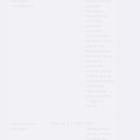
darbības
elektroniskās
mēnesi
rezultātiem
saziņas
līdzekļus,
tīmekļvietni,
arī trešo
personu
uzturētu
informācijas
sistēmu valsts
pārvaldes
pakalpojumu
portālā, vai, ja
saņemts
atsevišķs
pensiju plāna
dalībnieka vai
papildpensijas
saņēmēja
rakstveida
pieprasījums,
— papīra
formā
Pieprasījuma
PPFL 19. p. (3)
PPF
pastāvīgi
veidlapa
tīmekļvietne
vai, ja pensiju
fondam nav