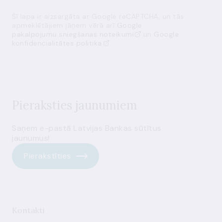
Šī lapa ir aizsargāta ar Google reCAPTCHA, un tās
apmeklētājiem jāņem vērā arī
Google
pakalpojumu sniegšanas noteikumi
un
Google
konfidencialitātes politika
Pieraksties jaunumiem
Saņem e-pastā Latvijas Bankas sūtītus
jaunumus!
Pierakstīties
Kontakti