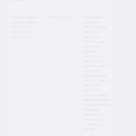
politikai
Potenciālajiem
PPFL 32. p.
izmantojot
pastāvīgi
pensiju plāna
jebkādus
dalībniekiem
elektroniskās
sniedzamā
saziņas
informācija
līdzekļus,
tīmekļvietni,
arī trešo
personu
uzturētu
informācijas
sistēmu valsts
pārvaldes
pakalpojumu
portālā, vai, ja
saņemts
atsevišķs
pensiju plāna
dalībnieka vai
papildpensijas
saņēmēja
rakstveida
pieprasījums,
— papīra
formā