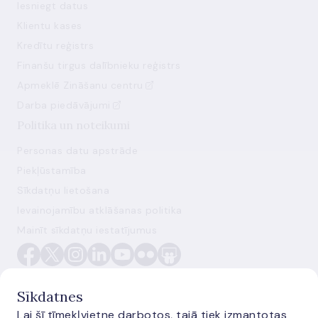
Iesniegt datus
Klientu kases
Kredītu reģistrs
Finanšu tirgus dalībnieku reģistrs
Apmeklē Zināšanu centru
Darba piedāvājumi
Politika un noteikumi
Personas datu apstrāde
Piekļūstamība
Sīkdatņu lietošana
Ievainojamību atklāšanas politika
Mainīt sīkdatņu iestatījumus
Sīkdatnes
Lai šī tīmekļvietne darbotos, tajā tiek izmantotas