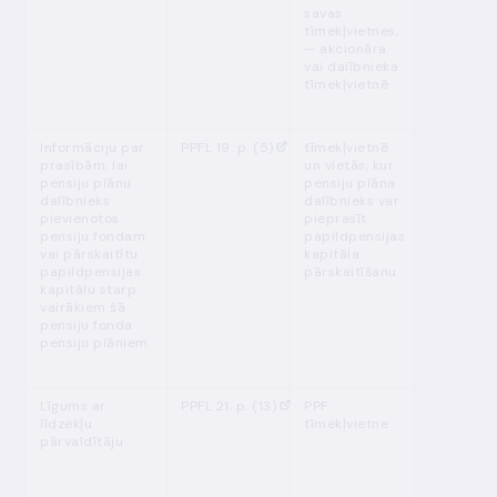
savas
tīmekļvietnes,
— akcionāra
vai dalībnieka
tīmekļvietnē
Informāciju par
PPFL 19. p. (5)
tīmekļvietnē
pastāvīgi
prasībām, lai
un vietās, kur
pensiju plānu
pensiju plāna
dalībnieks
dalībnieks var
pievienotos
pieprasīt
pensiju fondam
papildpensijas
vai pārskaitītu
kapitāla
papildpensijas
pārskaitīšanu
kapitālu starp
vairākiem šā
pensiju fonda
pensiju plāniem
Līgums ar
PPFL 21. p. (13)
PPF
3 (triju)
līdzekļu
tīmekļvietne
mēnešu l
pārvaldītāju
no dienas
kad nosl
līgums ar
līdzekļu