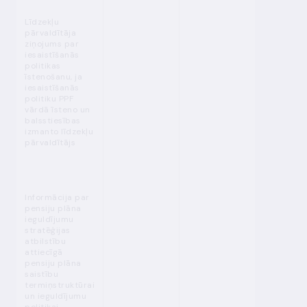
L
īdzekļu
pārvaldītāja
ziņojums par
ies
aistīšanās
politikas
īstenošanu, j
a
iesaistīšanās
politiku PPF
vārdā īsteno un
balsstiesības
izmanto līdzekļu
pārvaldītājs
Informācija par
pensiju plāna
ieguldījumu
stratēģijas
atbilstību
attiecīgā
pensiju plāna
saistību
termiņstruktūrai
un ieguldījumu