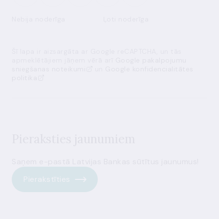
Nebija noderīga
Ļoti noderīga
Šī lapa ir aizsargāta ar Google reCAPTCHA, un tās
apmeklētājiem jāņem vērā arī
Google pakalpojumu
sniegšanas noteikumi
un
Google konfidencialitātes
politika
Pieraksties jaunumiem
Saņem e-pastā Latvijas Bankas sūtītus jaunumus!
Pierakstīties