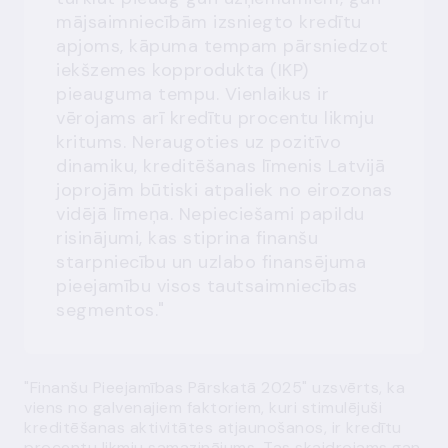
mājsaimniecībām izsniegto kredītu
apjoms, kāpuma tempam pārsniedzot
iekšzemes kopprodukta (IKP)
pieauguma tempu. Vienlaikus ir
vērojams arī kredītu procentu likmju
kritums. Neraugoties uz pozitīvo
dinamiku, kreditēšanas līmenis Latvijā
joprojām būtiski atpaliek no eirozonas
vidējā līmeņa. Nepieciešami papildu
risinājumi, kas stiprina finanšu
starpniecību un uzlabo finansējuma
pieejamību visos tautsaimniecības
segmentos."
"Finanšu Pieejamības Pārskatā 2025" uzsvērts, ka
viens no galvenajiem faktoriem, kuri stimulējuši
kreditēšanas aktivitātes atjaunošanos, ir kredītu
procentu likmju samazinājums. Tas skaidrojams gan