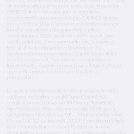
ar naudas tirgus procentu likmju, t. sk. īstermiņa
EURIBOR likmju, kritumu, gan ar zemākām
pievienotajām procentu likmēm. EURIBOR likmes,
kas Latvijā bieži tiek izmantotas kā bāzes likmes
kredītu cenošanā, pēc augstākā punkta
sasniegšanas 2023. gada oktobrī ir sarukušas
vairāk nekā par 2 procentpunktiem. Vienlaikus
būtiski ir samazinājušās arī jauno kredītu
pievienotās procentu likmes, it īpaši hipotekāro
kredītu segmentā. To citstarp var skaidrot ar
kredītņēmēju augošo interesi par pārkreditēšanu
un kredīta pievienotās procentu likmes
pārskatīšanu.
Lai gan kreditēšanas aktivitāte ir augusi, kredītu
atlikuma attiecība pret IKP joprojām būtiski
atpaliek no eirozonas vidējā līmeņa. Piemēram,
hipotekāro kredītu atlikums Latvijā 2025. gada
sākumā bija tikai 13 % no IKP – būtiski mazāk nekā
Lietuvā (17 %) un Igaunijā (31 %). Zems hipotekārās
kreditēšanas līmenis ir saistīts gan ar finanšu
pieejamības faktoriem, t. sk. augstām pievienotajām