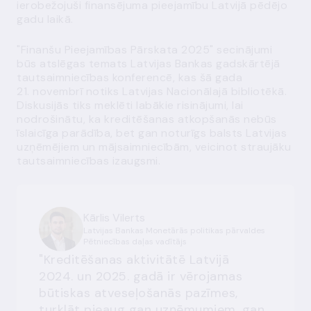
ierobežojuši finansējuma pieejamību Latvijā pēdējo
gadu laikā.
"Finanšu Pieejamības Pārskata 2025" secinājumi
būs atslēgas temats Latvijas Bankas gadskārtējā
tautsaimniecības konferencē, kas šā gada
21. novembrī notiks Latvijas Nacionālajā bibliotēkā.
Diskusijās tiks meklēti labākie risinājumi, lai
nodrošinātu, ka kreditēšanas atkopšanās nebūs
īslaicīga parādība, bet gan noturīgs balsts Latvijas
uzņēmējiem un mājsaimniecībām, veicinot straujāku
tautsaimniecības izaugsmi.
Kārlis Vilerts
Latvijas Bankas Monetārās politikas pārvaldes
Pētniecības daļas vadītājs
"Kreditēšanas aktivitātē Latvijā
2024. un 2025. gadā ir vērojamas
būtiskas atveseļošanās pazīmes,
turklāt pieaug gan uzņēmumiem, gan