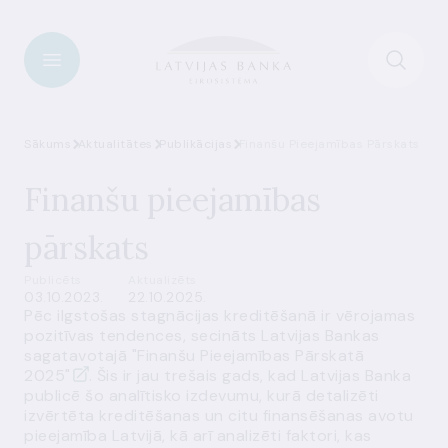
Sākums
Aktualitātes
Publikācijas
Finanšu Pieejamības Pārskats
Finanšu pieejamības
pārskats
Publicēts
Aktualizēts
03.10.2023.
22.10.2025.
Pēc ilgstošas stagnācijas kreditēšanā ir vērojamas
pozitīvas tendences, secināts Latvijas Bankas
sagatavotajā
"Finanšu Pieejamības Pārskatā
2025"
. Šis ir jau trešais gads, kad Latvijas Banka
publicē šo analītisko izdevumu, kurā detalizēti
izvērtēta kreditēšanas un citu finansēšanas avotu
pieejamība Latvijā, kā arī analizēti faktori, kas