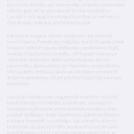
procentu likmēm, un vienveidīgu finanšu starpnieku
klāstu, gan arī ar dzīvojamā fonda struktūru –
Latvijā ir ļoti augsta pārapdzīvotība un vienas no
mazākajām mājokļu platībām Eiropā.
Pārskatā sniegta virkne ieteikumu, kā veicināt
kreditēšanu. Piemēram, mājokļu kreditēšanas jomā
ieteikts sekmēt jaunu dalībnieku ienākšanu tirgū,
ieviešot hipotekāro kredītu vērtspapīrošanu un
tādējādi uzlabojot alternatīvu finanšu avotu
pieejamību aizdevējiem. Ar hipotēku nodrošinātu
vērtspapīru emisijas ļautu aizdevējiem piesaistīt
ārējo finansējumu, kā arī atbrīvot kapitālu jauniem
kredītiem.
Savukārt uzņēmumu segmentā rosināts veicināt
kredītņēmēju mobilitāti, piemēram, samazinot
komisijas maksu par pirmstermiņa atmaksu, kas
pašlaik lielākajai daļai uzņēmumu pārkreditēšanu
padara finansiāli neizdevīgu. Lai sekmētu klientu
mobilitāti un pastiprinātu konkurenci uzņēmumu
kreditēšanas tirgū, Latvijas Banka sadarbībā ar