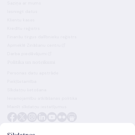
Saziņa ar mums
Iesniegt datus
Klientu kases
Kredītu reģistrs
Finanšu tirgus dalībnieku reģistrs
Apmeklē Zināšanu centru
Darba piedāvājumi
Politika un noteikumi
Personas datu apstrāde
Piekļūstamība
Sīkdatņu lietošana
Ievainojamību atklāšanas politika
Mainīt sīkdatņu iestatījumus
Sīkdatnes