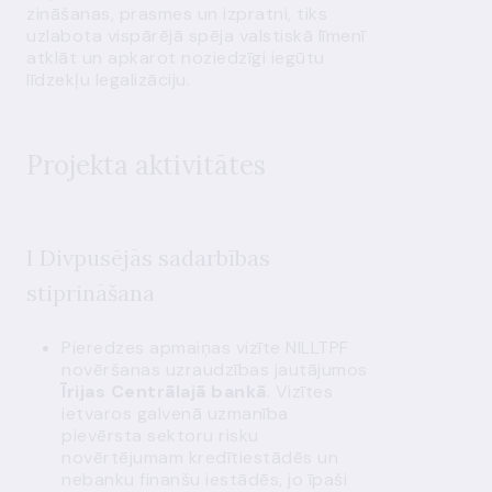
zināšanas, prasmes un izpratni, tiks
uzlabota vispārējā spēja valstiskā līmenī
atklāt un apkarot noziedzīgi iegūtu
līdzekļu legalizāciju.
Projekta aktivitātes
I Divpusējās sadarbības
stiprināšana
Pieredzes apmaiņas vizīte NILLTPF
novēršanas uzraudzības jautājumos
Īrijas Centrālajā bankā
. Vizītes
ietvaros galvenā uzmanība
pievērsta sektoru risku
novērtējumam kredītiestādēs un
nebanku finanšu iestādēs, jo īpaši