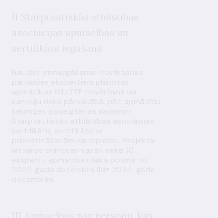
II Starptautiskās atbilstības
asociācijas apmācības un
sertifikātu iegūšana
Naudas atmazgāšanas novēršanas
pārvaldes ekspertiem plānotas
apmācības NILLTPF novēršanā un
sankciju riska pārvaldībā, pēc apmācību
sekmīgas pabeigšanas saņemot
Starptautiskās atbilstības asociācijas
sertifikātu, sertifikātu ar
priekšzināšanām vai diplomu. Projekta
ietvaros plānotas vairāk nekā 10
ekspertu apmācības laika posmā no
2022. gada decembra līdz 2024. gada
decembrim.
III Apmācības par personu, kas