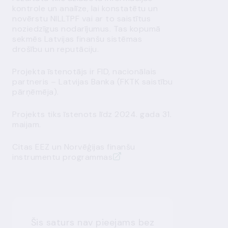
kontrole un analīze, lai konstatētu un
novērstu NILLTPF vai ar to saistītus
noziedzīgus nodarījumus. Tas kopumā
sekmēs Latvijas finanšu sistēmas
drošību un reputāciju.
Projekta īstenotājs ir FID, nacionālais
partneris – Latvijas Banka (FKTK saistību
pārņēmēja).
Projekts tiks īstenots līdz 2024. gada 31.
maijam.
Citas EEZ un Norvēģijas finanšu
instrumentu programmas
Šis saturs nav pieejams bez