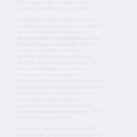
Īrijā reģistrētām un pārrobežā
strādājošām finanšu iestādēm.
Pieredzes apmaiņas vizīte NILLTPF
novēršanas uzraudzības un sankciju
riska pārvaldības jautājumos
Nīderlandes Centrālajā bankā
un
Finanšu tirgus komisijā
. Vizītes
ietvaros galvenā uzmanība
pievērsta jaunu tirgus dalībnieku
NILLTPF risku izvērtēšanai, NILLTPF
risku noteikšanas metodei un
kritērijiem kredītiestādēm un
nebanku finanšu iestādēm, klātienes
un neklātienes uzraudzības procesu
mijiedarbībai un tvērumam, sodu
piemērošanas politikai un
praktiskajai piemērošanai, kā arī
starptautiskajai sadarbībai NILLTPF
novēršanas uzraudzībā.
Pieredzes apmaiņas vizīte NILLTPF
novēršanas uzraudzības jautājumos