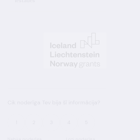
iestādēs
Cik noderīga Tev bija šī informācija?
1
2
3
4
5
Nebija noderīga
Ļoti noderīga