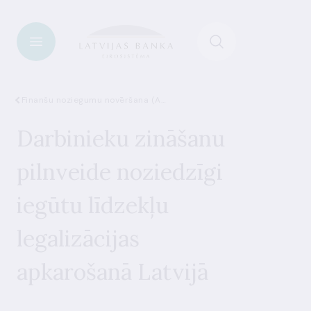
Finanšu noziegumu novēršana (AML)
Darbinieku zināšanu
pilnveide noziedzīgi
iegūtu līdzekļu
legalizācijas
apkarošanā Latvijā