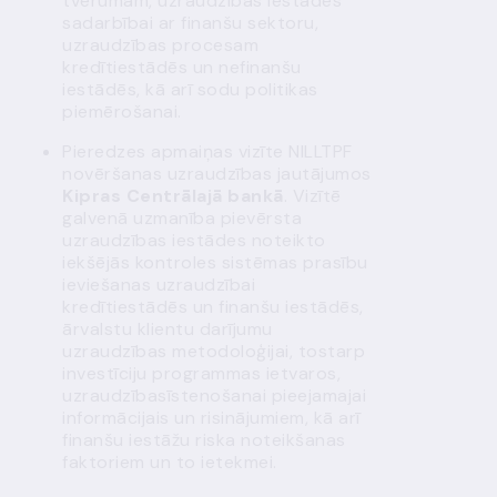
tvērumam, uzraudzības iestādes
sadarbībai ar finanšu sektoru,
uzraudzības procesam
kredītiestādēs un nefinanšu
iestādēs, kā arī sodu politikas
piemērošanai.
Pieredzes apmaiņas vizīte NILLTPF
novēršanas uzraudzības jautājumos
Kipras Centrālajā bankā
. Vizītē
galvenā uzmanība pievērsta
uzraudzības iestādes noteikto
iekšējās kontroles sistēmas prasību
ieviešanas uzraudzībai
kredītiestādēs un finanšu iestādēs,
ārvalstu klientu darījumu
uzraudzības metodoloģijai, tostarp
investīciju programmas ietvaros,
uzraudzībasīstenošanai pieejamajai
informācijais un risinājumiem, kā arī
finanšu iestāžu riska noteikšanas
faktoriem un to ietekmei.