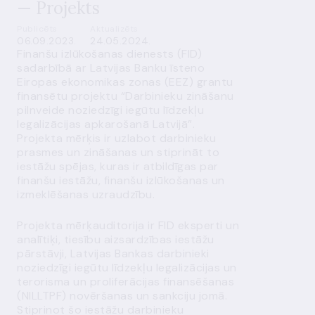
— Projekts
Publicēts
Aktualizēts
06.09.2023.
24.05.2024.
Finanšu izlūkošanas dienests (FID)
sadarbībā ar Latvijas Banku īsteno
Eiropas ekonomikas zonas (EEZ) grantu
finansētu projektu “Darbinieku zināšanu
pilnveide noziedzīgi iegūtu līdzekļu
legalizācijas apkarošanā Latvijā”.
Projekta mērķis ir uzlabot darbinieku
prasmes un zināšanas un stiprināt to
iestāžu spējas, kuras ir atbildīgas par
finanšu iestāžu, finanšu izlūkošanas un
izmeklēšanas uzraudzību.
Projekta mērķauditorija ir FID eksperti un
analītiķi, tiesību aizsardzības iestāžu
pārstāvji, Latvijas Bankas darbinieki
noziedzīgi iegūtu līdzekļu legalizācijas un
terorisma un proliferācijas finansēšanas
(NILLTPF) novēršanas un sankciju jomā.
Stiprinot šo iestāžu darbinieku