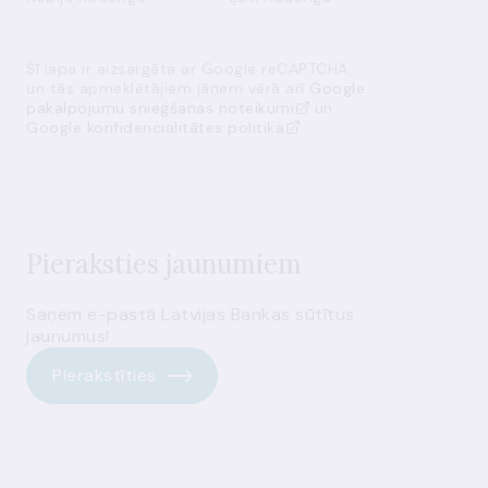
Šī lapa ir aizsargāta ar Google reCAPTCHA,
un tās apmeklētājiem jāņem vērā arī
Google
pakalpojumu sniegšanas noteikumi
un
Google konfidencialitātes politika
Pieraksties jaunumiem
Saņem e-pastā Latvijas Bankas sūtītus
jaunumus!
Pierakstīties