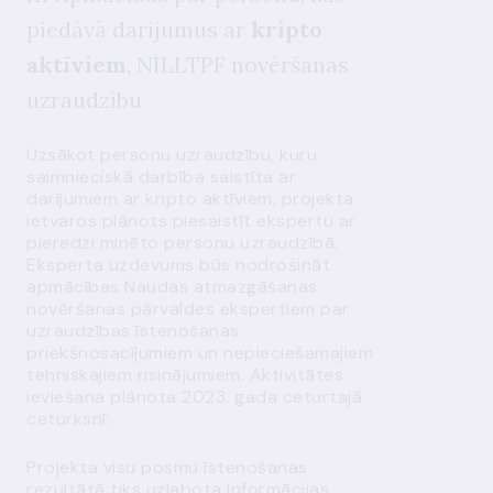
piedāvā darījumus ar
kripto
aktīviem
, NILLTPF novēršanas
uzraudzību
Uzsākot personu uzraudzību, kuru
saimnieciskā darbība saistīta ar
darījumiem ar kripto aktīviem, projekta
ietvaros plānots piesaistīt ekspertu ar
pieredzi minēto personu uzraudzībā.
Eksperta uzdevums būs nodrošināt
apmācības Naudas atmazgāšanas
novēršanas pārvaldes ekspertiem par
uzraudzības īstenošanas
priekšnosacījumiem un nepieciešamajiem
tehniskajiem risinājumiem. Aktivitātes
ieviešana plānota 2023. gada ceturtajā
ceturksnī.
Projekta visu posmu īstenošanas
rezultātā tiks uzlabota informācijas