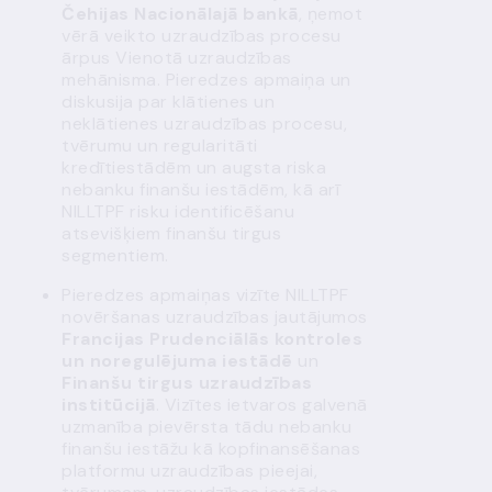
Čehijas Nacionālajā bankā
, ņemot
vērā veikto uzraudzības procesu
ārpus Vienotā uzraudzības
mehānisma. Pieredzes apmaiņa un
diskusija par klātienes un
neklātienes uzraudzības procesu,
tvērumu un regularitāti
kredītiestādēm un augsta riska
nebanku finanšu iestādēm, kā arī
NILLTPF risku identificēšanu
atsevišķiem finanšu tirgus
segmentiem.
Pieredzes apmaiņas vizīte NILLTPF
novēršanas uzraudzības jautājumos
Francijas Prudenciālās kontroles
un noregulējuma iestādē
un
Finanšu tirgus uzraudzības
institūcijā
. Vizītes ietvaros galvenā
uzmanība pievērsta tādu nebanku
finanšu iestāžu kā kopfinansēšanas
platformu uzraudzības pieejai,