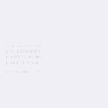
Visi jaunumi
29.06.2026.
EVTI paziņojums
par MiCA pārejas
perioda beigām
Uzzināt vairāk