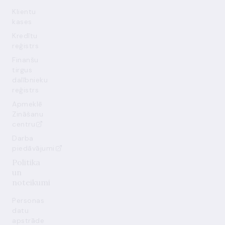
Klientu
kases
Kredītu
reģistrs
Finanšu
tirgus
dalībnieku
reģistrs
Apmeklē
Zināšanu
centru
Darba
piedāvājumi
Politika
un
noteikumi
Personas
datu
apstrāde