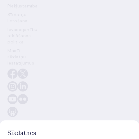
Piekļūstamība
Sīkdatņu
lietošana
Ievainojamību
atklāšanas
politika
Mainīt
sīkdatņu
iestatījumus
Sīkdatnes