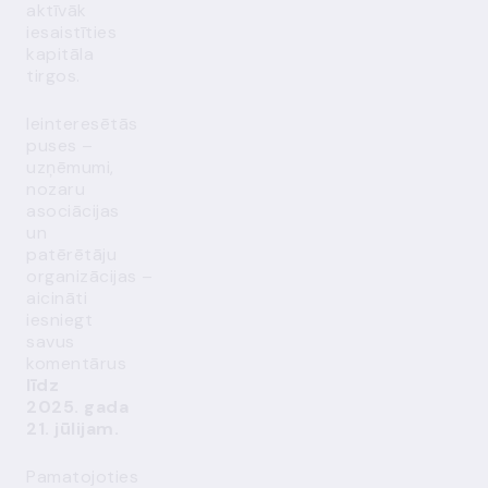
aktīvāk
iesaistīties
kapitāla
tirgos.
Ieinteresētās
puses –
uzņēmumi,
nozaru
asociācijas
un
patērētāju
organizācijas –
aicināti
iesniegt
savus
komentārus
līdz
2025. gada
21. jūlijam.
Pamatojoties