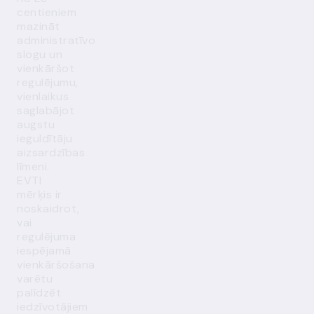
centieniem
mazināt
administratīvo
slogu un
vienkāršot
regulējumu,
vienlaikus
saglabājot
augstu
ieguldītāju
aizsardzības
līmeni.
EVTI
mērķis ir
noskaidrot,
vai
regulējuma
iespējamā
vienkāršošana
varētu
palīdzēt
iedzīvotājiem