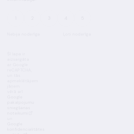
1
2
3
4
5
Nebija noderīga
Ļoti noderīga
Šī lapa ir
aizsargāta
ar Google
reCAPTCHA,
un tās
apmeklētājiem
jāņem
vērā arī
Google
pakalpojumu
sniegšanas
noteikumi
un
Google
konfidencialitātes