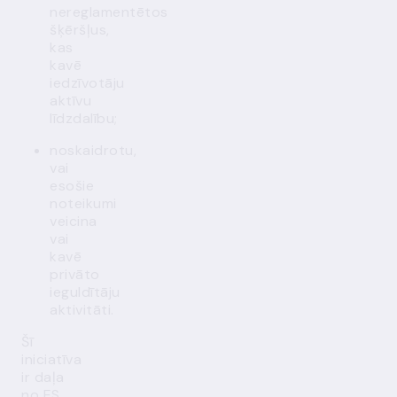
nereglamentētos
šķēršļus,
kas
kavē
iedzīvotāju
aktīvu
līdzdalību;
noskaidrotu,
vai
esošie
noteikumi
veicina
vai
kavē
privāto
ieguldītāju
aktivitāti.
Šī
iniciatīva
ir daļa
no ES