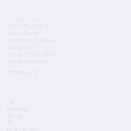
Visi jaunumi
19.06.2026.
Noslēgts projekta
finansēšanas
līgums par Latvijas
Bankas ēku
energoefektivitātes
paaugstināšanu
Uzzināt vairāk
Cik
noderīga
Tev bija
šī
informācija?