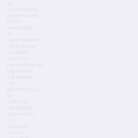
uz
saņemtajiem
komentāriem,
EVTI
sadarbībā
ar
nacionālajām
uzraudzības
iestādēm
izvērtēs
nepieciešamās
regulējuma
pārmaiņas
vai
precizējumus,
lai
uzlabotu
ieguldītāju
aizsardzību
un
veicinātu
privāto