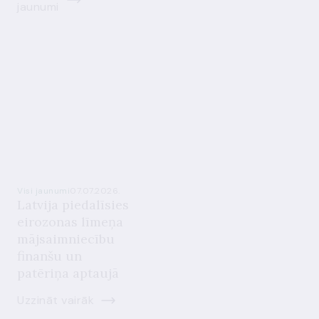
jaunumi
Visi jaunumi
07.07.2026.
Latvija piedalīsies
eirozonas līmeņa
mājsaimniecību
finanšu un
patēriņa aptaujā
Uzzināt vairāk