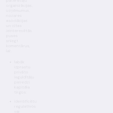
patērētāju
organizācijas,
uzņēmumus,
nozares
asociācijas
un citas
ieinteresētās
puses
sniegt
komentārus,
lai:
labāk
izprastu
privāto
ieguldītāju
pieredzi
kapitāla
tirgos;
identificētu
regulatīvos
vai