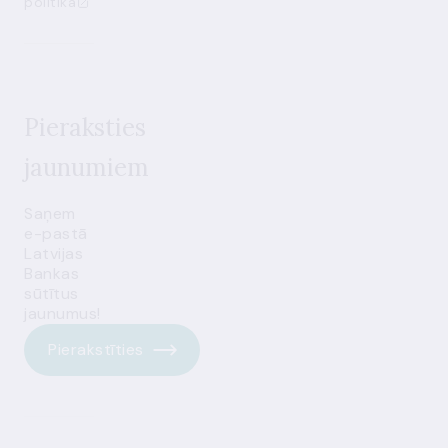
politika
Pieraksties
jaunumiem
Saņem
e-pastā
Latvijas
Bankas
sūtītus
jaunumus!
Pierakstīties