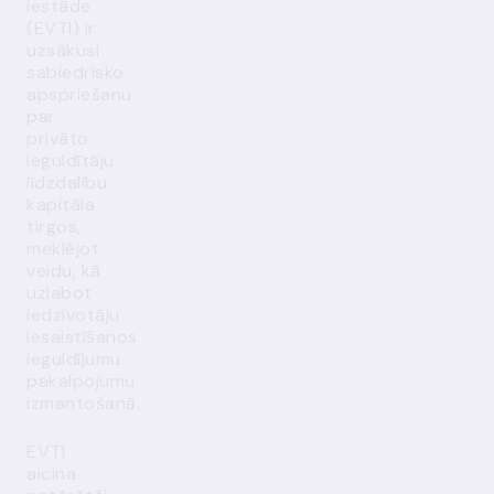
iestāde
(EVTI) ir
uzsākusi
sabiedrisko
apspriešanu
par
privāto
ieguldītāju
līdzdalību
kapitāla
tirgos,
meklējot
veidu, kā
uzlabot
iedzīvotāju
iesaistīšanos
ieguldījumu
pakalpojumu
izmantošanā.
EVTI
aicina