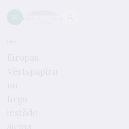
Jaunumi
Eiropas
Vērtspapīru
un
tirgu
iestāde
aicina