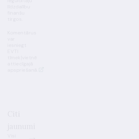
ieguldītāju
līdzdalību
finanšu
tirgos.
Komentārus
var
iesniegt
EVTI
tīmekļvietnē
attiecīgajā
apspriešanā.
Citi
jaunumi
Visi