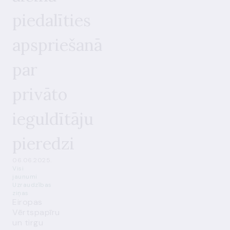
piedalīties
apspriešanā
par
privāto
ieguldītāju
pieredzi
06.06.2025.
Visi
jaunumi
Uzraudzības
ziņas
Eiropas
Vērtspapīru
un tirgu