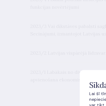
funkcijas novērtējumi
2023/3 Vai dīkstāves pabalsti sag
Secinājumi, izmantojot Latvijas
2023/2 Latvijas vispārējā līdzsva
2023/1 Labākais no divām pasaul
apvienošana ekonomiskās politika
Sīkd
Lai šī t
nepiecie
var tikt