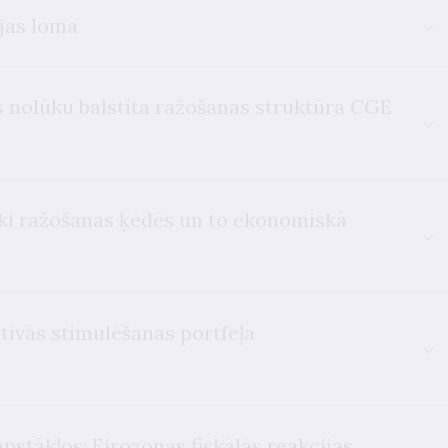
ijas loma
 nolūku balstīta ražošanas struktūra CGE
ki ražošanas ķēdēs un to ekonomiskā
atīvās stimulēšanas portfeļa
apstākļos: Eirozonas fiskālās reakcijas