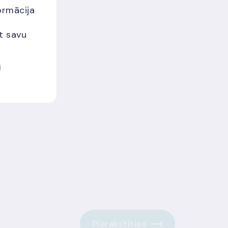
ormācija
et savu
Pierakstīties