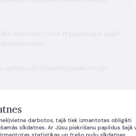
lāba darbvietas Covid-19 pandēmijas laikā?
 uzņēmumu datus
ra aprēķina (CGE) modeļa jaunā versija
ēm: CGE un mikrosimulācijas modeļa
s analīzei
atnes
īmekļvietne darbotos, tajā tiek izmantotas obligāti
šamās sīkdatnes. Ar Jūsu piekrišanu papildus šajā 
 izmantotas statistikas un trešo pušu sīkdatnes.