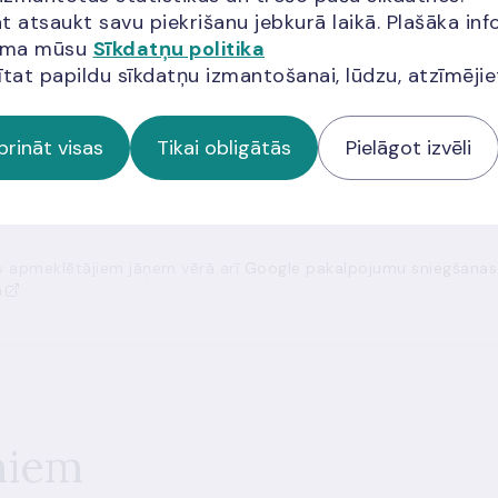
t atsaukt savu piekrišanu jebkurā laikā. Plašāka inf
jama mūsu
Sīkdatņu politika
cija?
ītat papildu sīkdatņu izmantošanai, lūdzu, atzīmēji
prināt visas
Tikai obligātās
Pielāgot izvēli
ās apmeklētājiem jāņem vērā arī
Google pakalpojumu sniegšanas
a
miem