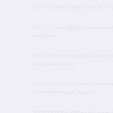
2023/8 Fiskālā ilgtspēja un inflāc
2023/7 Uz enerģijas izmantošanas
modeļiem
2023/6 Neizmantojamo aktīvu ris
ietekme eirozonā
2023/5 Vai Latvijā pastāv kvantit
pārstrukturēšanas kanāls?
2023/4 Fiskālā politika inflācijas 