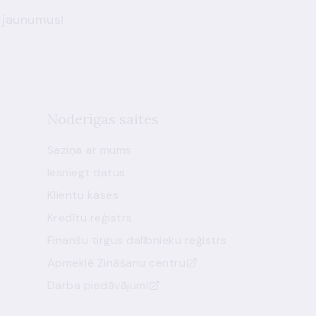
 jaunumus!
Noderīgas saites
Saziņa ar mums
Iesniegt datus
Klientu kases
Kredītu reģistrs
Finanšu tirgus dalībnieku reģistrs
Apmeklē Zināšanu centru
Darba piedāvājumi