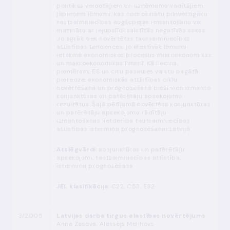
politikas veidotājiem un uzņēmumu vadītājiem
jāpieņem lēmumi, kas nodrošinātu pilnvērtīgāku
tautsaimniecības augšupejas izmantošanu vai
mazinātu ar lejupslīdi saistītās negatīvās sekas.
Jo agrāk tiek novērtētas tautsaimniecības
attīstības tendences, jo efektīvāk lēmumi
ietekmē ekonomiskos procesus mikroekonomikas
un makroekonomikas līmenī. Kā liecina,
piemēram, ES un citu pasaules valstu bagātā
pieredze, ekonomiskās attīstības ciklu
novērtēšanā un prognozēšanā bieži vien izmanto
konjunktūras un patērētāju apsekojumu
rezultātus. Šajā pētījumā novērtēta konjunktūras
un patērētāju apsekojumu rādītāju
izmantošanas lietderība tautsaimniecības
attīstības īstermiņa prognozēšanai Latvijā.
Atslēgvārdi
: konjunktūras un patērētāju
apsekojumi, tautsaimniecības attīstība,
īstermiņa prognozēšana
JEL klasifikācija
: C22, C53, E32
3/2005
Latvijas darba tirgus elastības novērtējums
Anna Zasova, Aleksejs Meļihovs