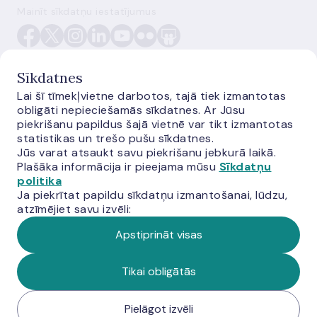
Mainīt sīkdatņu iestatījumus
Sīkdatnes
Lai šī tīmekļvietne darbotos, tajā tiek izmantotas
obligāti nepieciešamās sīkdatnes. Ar Jūsu
E-monetas.lv
piekrišanu papildus šajā vietnē var tikt izmantotas
statistikas un trešo pušu sīkdatnes.
Jūs varat atsaukt savu piekrišanu jebkurā laikā.
Plašāka informācija ir pieejama mūsu
Sīkdatņu
politika
Ja piekrītat papildu sīkdatņu izmantošanai, lūdzu,
atzīmējiet savu izvēli:
Apstiprināt visas
© Latvijas Banka, 2026
Tikai obligātās
Pielāgot izvēli