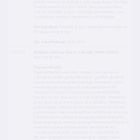
jomās Latvijas prasības ir pat augstākas. Latvijas
pievienošanās ES būs valsts tautsaimniecības,
t.sk. arī finanšu tirgus, nozīmīgs pavērsiens, kas
nodrošinās lielākus ienākumus un iespējas.
Atslēgvārdi
: finanšu tirgus, maksājumu sistēmas,
Eiropas integrācija
JEL klasifikācija
: G10, G20
1/2002
Reālais valūtas kurss Latvijā (1994-2001)
Mārtiņš Bitāns
Kopsavilkums
Šajā pētījumā analizēts reālais valūtas kurss
Latvijā no 1994. gada līdz 2001. gadam. Analīzē
izmantotas divas plaši lietotas metodes: viena
vienādojuma metode un makroekonomiskā
līdzsvara metode. Ekonomiskie pamatrādītāji
nosaka to, ka lata kurss ir nenovērtēts attiecībā
pret savu ilgtermiņa līdzsvara vērtību. Tādējādi
pašreizējais valūtas kurss Latvijā visumā atbilst
pašreizējam tautsaimniecības attīstības līmenim.
Valūtas kursa reālais pieaugums attiecībā pret
Rietumeiropas valstīm atbilst īstermiņa līdzsvara
valūtas kursa palielināšanās tendencei, ko
nosaka galvenokārt augošais produktivitātes
līmenis tirgojamo preču sektorā. Tāpēc reālā