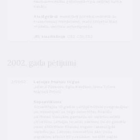
tautsaimniecību galvenokārt pa valūtas kursa
kanālu.
Atslēgvārdi
: monetārā politika, monetārās
transmisijas mehānisms, mazs strukturālais
modelis, vektoru autoregresija
JEL klasifikācija
: C32, C51, E52
2002. gada pētījumi
2/2002
Latvijas finanšu tirgus
Jeļena Zubkova, Egils Kaužēns, Ivars Tillers,
Mārtiņš Prūsis
Kopsavilkums
Aizvadītajos 10 gados Latvija būtiski progresējusi
un izveidojusi uz tirgu orientētas finanšu
sistēmas tiesiskos pamatus un institucionālo
struktūru. Latvijas finanšu sektoru veido gandrīz
visas attīstītam finanšu tirgum raksturīgās
institūcijas. Latvijas normatīvie akti visos
aspektos atbilst ES prasībām, turklāt dažās