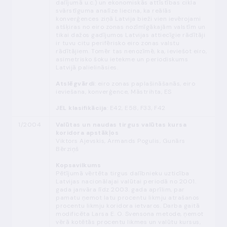
dalījumā u.c.) un ekonomiskās attīstības cikla
svārstīguma analīze liecina, ka reālās
konverģences ziņā Latvija bieži vien ievērojami
atšķiras no eiro zonas nozīmīgākajām valstīm un
tikai dažos gadījumos Latvijas attiecīgie rādītāji
ir tuvu citu perifērisko eiro zonas valstu
rādītājiem. Tomēr tas nenozīmē, ka, ieviešot eiro,
asimetrisko šoku ietekme un periodiskums
Latvijā palielināsies.
Atslēgvārdi
: eiro zonas paplašināšanās, eiro
ieviešana, konverģence, Māstrihta, ES
JEL klasifikācija
: E42, E58, F33, F42
1/2004
Valūtas un naudas tirgus valūtas kursa
koridora apstākļos
Viktors Ajevskis, Armands Pogulis, Gunārs
Bērziņš
Kopsavilkums
Pētījumā vērtēta tirgus dalībnieku uzticība
Latvijas nacionālajai valūtai periodā no 2001.
gada janvāra līdz 2003. gada aprīlim, par
pamatu ņemot latu procentu likmju atrašanos
procentu likmju koridora ietvaros. Darba gaitā
modificēta Larsa E. O. Svensona metode, ņemot
vērā kotētās procentu likmes un valūtu kursus,