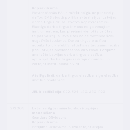
Kopsavilkums
Pievienošanās ES un mērķtiecīgā, uz pilntiesīgu
dalību EMS vērstā politika aktualizējusi Latvijas
darba tirgus dziļas izpētes nepieciešamību.
Elastīgs darba tirgus ir viens no galvenajiem
instrumentiem, kas pieejami vienotās valūtas
telpas valstij, lai izvairītos no asimetrisko šoku
negatīvās ietekmes. Darba tirgus elastība
noteiks to, cik efektīvi attīstīsies tautsaimniecība
pēc Latvijas pievienošanās eiro zonai. Pētījumā
analizēta Latvijas darba tirgus elastība,
aplūkojot darba tirgus rādītāju dinamiku un
vērtējot institucionālo vidi.
Atslēgvārdi
: darba tirgus elastība, algu elastība,
institucionālā vide
JEL klasifikācija
: C22, E24, J20, J50, R23
2/2005
Latvijas ilgtermiņa konkurētspējas
modelēšana
Gundars Dāvidsons
Kopsavilkums
Pētījuma uzdevums ir, izmantojot ārējās