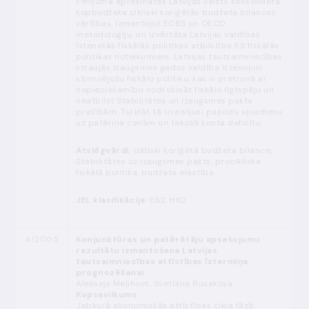
Pētījumā aprēķinātas Latvijas valsts konsolidētā
kopbudžeta cikliski koriģētās budžeta bilances
vērtības, izmantojot ECBS un OECD
metodoloģiju, un izvērtēta Latvijas valdības
īstenotās fiskālās politikas atbilstība ES fiskālās
politikas noteikumiem. Latvijas tautsaimniecības
straujās izaugsmes gados valdība īstenojusi
stimulējošu fiskālo politiku, kas ir pretrunā ar
nepieciešamību nodrošināt fiskālo ilgtspēju un
neatbilst Stabilitātes un izaugsmes pakta
prasībām. Turklāt tā izraisījusi papildu spiedienu
uz patēriņa cenām un tekošā konta deficītu.
Atslēgvārdi
: cikliski koriģētā budžeta bilance,
Stabilitātes uz izaugsmes pakts, procikliska
fiskālā politika, budžeta elastība
JEL klasifikācija
: E62, H62
4/2005
Konjunktūras un patērētāju apsekojumu
rezultātu izmantošana Latvijas
tautsaimniecības attīstības īstermiņa
prognozēšanai
Aleksejs Meļihovs, Svetlana Rusakova
Kopsavilkums
Jebkurā ekonomiskās attīstības cikla fāzē