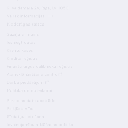
K. Valdemāra 2A, Rīga, LV-1050
Vairāk informācijas
Noderīgas saites
Saziņa ar mums
Iesniegt datus
Klientu kases
Kredītu reģistrs
Finanšu tirgus dalībnieku reģistrs
Apmeklē Zināšanu centru
Darba piedāvājumi
Politika un noteikumi
Personas datu apstrāde
Piekļūstamība
Sīkdatņu lietošana
Ievainojamību atklāšanas politika