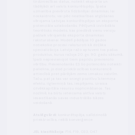
tirdzniecības datus, noteikt eksporta un
tādējādi arī valsts konkurētspēju. Īpaša
uzmanība pievērsta līdzšinējai dinamikai, lai
noskaidrotu, vai pēc neatkarības atgūšanas
vērojama Latvijas konkurētspējas un eksporta
potenciāla uzlabošanās. Pētījumā izstrādāts
teorētisks modelis, kas piedāvā vienu versiju
pašlaik vērojamās eksporta dinamikas
raksturošanai. Modelī pēdējos 10 gados
notiekošie procesi raksturoti kā dziļāka
specializācija. Latvija ražo aptuveni tos pašus
produktus, kurus ražoja 20. gs. 90. gadu sākumā,
īpaši nepievienojot tiem papildu pievienoto
vērtību. Pievienošanās ES šo potenciālu noteikti
palielina, jo dod priekšrocības konkurencē
attiecībā pret pārējām zemo izmaksu valstīm.
Taču, pat ja tas var sniegt pozitīvu īstermiņa
efektu, ilgtermiņā tas, iespējams, izraisa
cilvēkkapitāla resursu noplicināšanos. Tas
nozīmē, ka būtu ieteicama aktīva valsts
iesaistīšanās savas industriālās bāzes
veidošanā.
Atslēgvārdi
: konkurētspēja, salīdzinošā
priekšrocība, reālā konverģence
JEL klasifikācija
: F14, F19, O33, O47