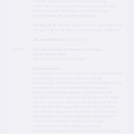
Naudas pieprasījuma funkcijas ciešuma,
stabilitātes un ātrās līdzsvara korekcijas dēļ
plašās naudas rādītājus var izmantot par
ekonomiskās aktivitātes indikatoru.
Atslēgvārdi
: naudas pieprasījums, kointegrācija,
eksogenitāte, vektoru kļūdu korekcijas modelis
JEL klasifikācija
: C22, C32, E41
2/2004
Eiro ieviešanas ietekme uz Latvijas
tautsaimniecību
Mārtiņš Bitāns, Egils Kaužēns
Kopsavilkums
Aizvadītajos 10 gados Latvijas makroekonomiskā
struktūra un finanšu sistēma nozīmīgi
mainījusies, un līdz šim gūtā pieredze apstiprina
pieņēmumu, ka tautsaimniecība ir spējīga
efektīvi pielāgoties ārējās vides pārmaiņām.
Aprēķini, kas pamatojas uz gravitācijas modeļa
analīzi, liecina, ka ilgtermiņā Latvijas IKP varētu
būt līdz pat 19% augstāks nekā tad, ja Latvija
hipotētiski saglabātu nacionālo valūtu. Vairāki
nacionālās struktūras attīstības rādītāji (IKP
sektoru strukturālās pārmaiņas, ārējās
tirdzniecības strukturālās pārmaiņas
tirdzniecības partneru un galveno preču grupu