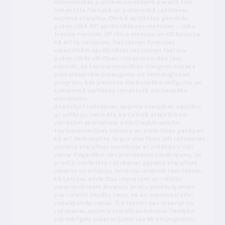
ekonomiskās politikas veidošanā parasti tiek
izmantota faktiskā un potenciālā ražošanas
apjoma starpība. Darbā aplūkotas galvenās
potenciālā IKP aprēķināšanas metodes - laika
trenda metode, HP filtra metode un KD funkcija,
kā arī to lietojums. Ražošanas funkcijas
vajadzībām aprēķinātas ražošanas faktoru
potenciālās vērtības. Izmantotie dati ļauj
secināt, ka tautsaimniecības izaugsmi nosaka
pamatkapitāla pieaugums un tehnoloģiskais
progress, kas palielina darbaspēka ražīgumu un
kompensē sarūkošo izmantotā darbaspēka
daudzumu.
Analizējot ražošanas apjoma starpības saistību
ar inflāciju, secināts, ka Latvijā atšķirībā no
vairākām ekonomiski attīstītajām valstīm
tautsaimniecības lieluma un atvērtības pakāpes,
kā arī darbaspēka tirgus elastības dēļ ražošanas
apjoma starpības korelācija ar inflāciju ir ļoti
zema. Pagaidām nav pietiekamu novērojumu, lai
precīzi novērtētu ražošanas apjoma starpības
ietekmi uz inflāciju. Inflāciju ietekmē tādi faktori
kā Latvijas atvērtība importam un relatīvi
neierobežotam ārvalstu preču piedāvājumam
par relatīvi fiksētu cenu, kā arī administratīvi
regulējamās cenas. Šie faktori nav atkarīgi no
ražošanas apjoma starpības lieluma. Tādējādi
pārmērīgais pieprasījums vairāk atspoguļojas