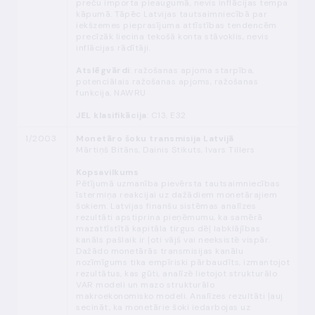
preču importa pieaugumā, nevis inflācijas tempa
kāpumā. Tāpēc Latvijas tautsaimniecībā par
iekšzemes pieprasījuma attīstības tendencēm
precīzāk liecina tekošā konta stāvoklis, nevis
inflācijas rādītāji.
Atslēgvārdi
: ražošanas apjoma starpība,
potenciālais ražošanas apjoms, ražošanas
funkcija, NAWRU
JEL klasifikācija
: C13, E32
1/2003
Monetāro šoku transmisija Latvijā
Mārtiņš Bitāns, Dainis Stikuts, Ivars Tillers
Kopsavilkums
Pētījumā uzmanība pievērsta tautsaimniecības
īstermiņa reakcijai uz dažādiem monetārajiem
šokiem. Latvijas finanšu sistēmas analīzes
rezultāti apstiprina pieņēmumu, ka samērā
mazattīstītā kapitāla tirgus dēļ labklājības
kanāls pašlaik ir ļoti vājš vai neeksistē vispār.
Dažādo monetārās transmisijas kanālu
nozīmīgums tika empīriski pārbaudīts, izmantojot
rezultātus, kas gūti, analīzē lietojot strukturālo
VAR modeli un mazo strukturālo
makroekonomisko modeli. Analīzes rezultāti ļauj
secināt, ka monetārie šoki iedarbojas uz