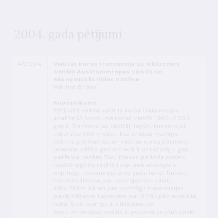
2004. gada pētījumi
4/2004
Valūtas kursa transmisija uz iekšzemes
cenām Austrumeiropas valstīs un
ekonomiskās vides nozīme
Mārtiņš Bitāns
Kopsavilkums
Pētījumā veikta valūtas kursa transmisijas
analīze 13 Austrumeiropas valstīs 1993.-2003.
gadā. Transmisijas rādītāji iegūti, izmantojot
rekursīvo VAR modeli, kas analizē mainīgo
lielumu pārmaiņas, un valūtas kursa pārmaiņu
ietekme pētīta gan attiecībā uz ražotāju, gan
patēriņa cenām. Divu izlases perioda posmu
izpētē iegūtie rādītāji kopumā atspoguļo
nepilnīgu transmisiju divu gadu laikā. Turklāt
rezultāti liecina par ievērojamām valstu
atšķirībām, kā arī par nozīmīgu transmisijas
pavājināšanos (aptuveni par 50%) pēc noteikta
laika. Īpaši svarīgs ir atklājums, ka
Austrumeiropas valstīs ir pozitīva un statistiski