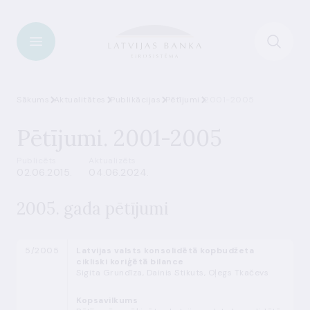
Sākums
Aktualitātes
Publikācijas
Pētījumi
2001-2005
Pētījumi. 2001-2005
Publicēts
Aktualizēts
02.06.2015.
04.06.2024.
2005. gada pētījumi
5/2005
Latvijas valsts konsolidētā kopbudžeta
cikliski koriģētā bilance
Sigita Grundīza, Dainis Stikuts, Oļegs Tkačevs
Kopsavilkums