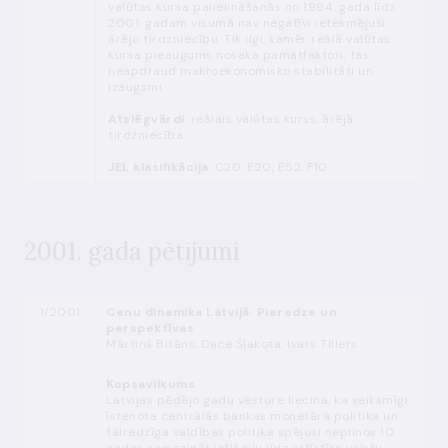
valūtas kursa palielināšanās no 1994. gada līdz
2001. gadam visumā nav negatīvi ietekmējuši
ārējo tirdzniecību. Tik ilgi, kamēr reālā valūtas
kursa pieaugums nosaka pamatfaktori, tas
neapdraud makroekonomisko stabilitāti un
izaugsmi.
Atslēgvārdi
: reālais valūtas kurss, ārējā
tirdzniecība
JEL klasifikācija
: C20, E20, E52, F10
2001. gada pētījumi
1/2001
Cenu dinamika Latvijā. Pieredze un
perspektīvas
Mārtiņš Bitāns, Dace Šļakota, Ivars Tillers
Kopsavilkums
Latvijas pēdējo gadu vēsture liecina, ka veiksmīgi
īstenota centrālās bankas monetārā politika un
tālredzīga valdības politika spējusi nepilnos 10