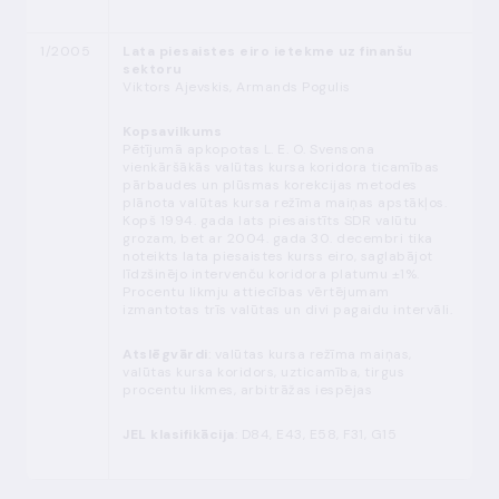
1/2005
Lata piesaistes eiro ietekme uz finanšu
sektoru
Viktors Ajevskis, Armands Pogulis
Kopsavilkums
Pētījumā apkopotas L. E. O. Svensona
vienkāršākās valūtas kursa koridora ticamības
pārbaudes un plūsmas korekcijas metodes
plānota valūtas kursa režīma maiņas apstākļos.
Kopš 1994. gada lats piesaistīts SDR valūtu
grozam, bet ar 2004. gada 30. decembri tika
noteikts lata piesaistes kurss eiro, saglabājot
līdzšinējo intervenču koridora platumu ±1%.
Procentu likmju attiecības vērtējumam
izmantotas trīs valūtas un divi pagaidu intervāli.
Atslēgvārdi
: valūtas kursa režīma maiņas,
valūtas kursa koridors, uzticamība, tirgus
procentu likmes, arbitrāžas iespējas
JEL klasifikācija
: D84, E43, E58, F31, G15