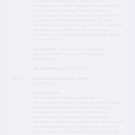
nozīmīga sakarība starp valūtas kursa
transmisiju un vidējo inflācijas līmeni un valūtas
kursa noturības pakāpi. Turklāt rezultāti
apstiprina, ka ir cieša sakarība starp transmisiju
un importa struktūras pārmaiņām. Gūti arī
atsevišķi pierādījumi tam, ka varētu būt pozitīva
sakarība starp valūtas kursa transmisijas
spēcīgumu un attiecīgās valsts atvērtību ārējai
tirdzniecībai.
Atslēgvārdi
: valūtas kursa transmisija,
rekursīvais VAR modelis, Valūtas Kursa
Mehānisms II
JEL klasifikācija
: C32, E31, E52
3/2004
Naudas pieprasījums Latvijā
Ivars Tillers
Kopsavilkums
Latvijas plašās naudas pieprasījuma
ekonometriskā analīze liecina, ka pastāv stabila
naudas pieprasījuma sakarība. Parametru
eksogenitātes analīze rāda, ka līdzsvara
atjaunošanos rada vienīgi naudas apjoma
pārmaiņas. Naudas pieprasījumam Latvijā piemīt
samērā liela ienākumu elastība, kas raksturīgi
tautsaimniecībai monetārās ekspansijas fāzē.