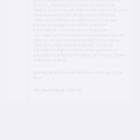
gados samazināt inflāciju līdz attīstīto valstu
līmenim. Vēsturiskā pieredze un statistiskā
analīze apstiprina, ka tādā mazā valstī ar atvērtu
tautsaimniecību kā Latvija svarīgs inflāciju
ietekmējošs faktors ir valūtas kurss. Latvijas
Bankas īstenotais monetārās politikas
starpmērķis - valūtas kursa stabilitāte -
veicinājis cenu stabilitātes sasniegšanu. Tas, ka
inflāciju Latvijā iespaido vairāki faktori, kurus
centrālā banka nespēj ietekmēt, tuvākajā
nākotnē sarežģītu uz tiešu inflācijas kontroli
balstītas stratēģijas ieviešanu, ja Latvijas Banka
izvēlētos to darīt.
Atslēgvārdi
: monetārā politika, inflācija, Filipa
līkne
JEL klasifikācija
: C13, E31