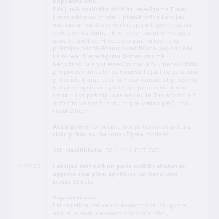
Kopsavilkums
Pētījumā analizēta dažādu ienesīguma līknes
konstruēšanas modeļu piemērotība Latvijas
naudas un valdības vērtspapīru tirgiem, kā arī
veikta ienesīguma līknē ietvertās informācijas
īpašību analīze. Hipotēzes par nulles riska
prēmijas pastāvēšanu noraidīšana ļauj secināt,
ka forward ienesīguma likmes visumā
nenodrošina spot ienesīguma likmju nenobīdītās
prognozes un Latvijas finanšu tirgū tīro gaidāmo
procentu likmju teoriju nevar izmantot procentu
likmju prognozei. Ilgtermiņa procentu likmes
satur riska prēmiju, kas nav nulle. Tas atbilst arī
attīstīto valstu finanšu tirgos veikto pētījumu
rezultātiem.
Atslēgvārdi
: procentu likmju termiņstruktūra,
riska prēmijas, Nelsona-Zīgeļa modelis
JEL klasifikācija
: D84, E43, E47, G10
2/2003
Latvijas faktiskā un potenciālā ražošanas
apjoma starpība: aprēķins un lietojums
Dainis Stikuts
Kopsavilkums
Lai noteiktu, vai valsts ekonomiskā izaugsme
apdraud makroekonomisko stabilitāti,