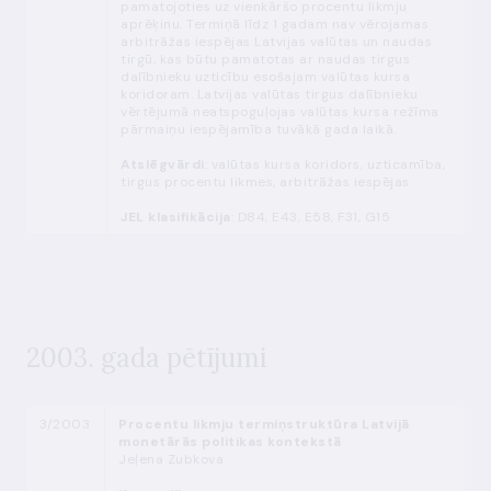
pamatojoties uz vienkāršo procentu likmju
aprēķinu. Termiņā līdz 1 gadam nav vērojamas
arbitrāžas iespējas Latvijas valūtas un naudas
tirgū, kas būtu pamatotas ar naudas tirgus
dalībnieku uzticību esošajam valūtas kursa
koridoram. Latvijas valūtas tirgus dalībnieku
vērtējumā neatspoguļojas valūtas kursa režīma
pārmaiņu iespējamība tuvākā gada laikā.
Atslēgvārdi
: valūtas kursa koridors, uzticamība,
tirgus procentu likmes, arbitrāžas iespējas
JEL klasifikācija
: D84, E43, E58, F31, G15
2003. gada pētījumi
3/2003
Procentu likmju termiņstruktūra Latvijā
monetārās politikas kontekstā
Jeļena Zubkova