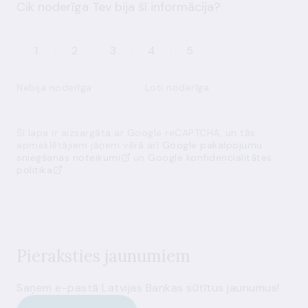
Cik noderīga Tev bija šī informācija?
1
2
3
4
5
Nebija noderīga
Ļoti noderīga
Šī lapa ir aizsargāta ar Google reCAPTCHA, un tās
apmeklētājiem jāņem vērā arī
Google pakalpojumu
sniegšanas noteikumi
un
Google konfidencialitātes
politika
Pieraksties jaunumiem
Saņem e-pastā Latvijas Bankas sūtītus jaunumus!