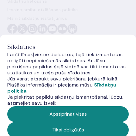
Sīkdatņu lietošana
Ievainojamību atklāšanas politika
Mainīt sīkdatņu iestatījumus
Sīkdatnes
Lai šī tīmekļvietne darbotos, tajā tiek izmantotas
obligāti nepieciešamās sīkdatnes. Ar Jūsu
E-monetas.lv
piekrišanu papildus šajā vietnē var tikt izmantotas
statistikas un trešo pušu sīkdatnes.
Jūs varat atsaukt savu piekrišanu jebkurā laikā.
Plašāka informācija ir pieejama mūsu
Sīkdatņu
politika
Ja piekrītat papildu sīkdatņu izmantošanai, lūdzu,
atzīmējiet savu izvēli:
Apstiprināt visas
© Latvijas Banka, 2026
Tikai obligātās