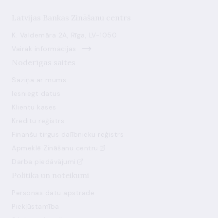
Latvijas Bankas Zināšanu centrs
K. Valdemāra 2A, Rīga, LV-1050
Vairāk informācijas
Noderīgas saites
Saziņa ar mums
Iesniegt datus
Klientu kases
Kredītu reģistrs
Finanšu tirgus dalībnieku reģistrs
Apmeklē Zināšanu centru
Darba piedāvājumi
Politika un noteikumi
Personas datu apstrāde
Piekļūstamība