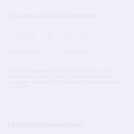
Cik noderīga Tev bija šī informācija?
1
2
3
4
5
Nebija noderīga
Ļoti noderīga
Šī lapa ir aizsargāta ar Google reCAPTCHA, un tās
apmeklētājiem jāņem vērā arī
Google pakalpojumu
sniegšanas noteikumi
un
Google konfidencialitātes
politika
Pieraksties jaunumiem