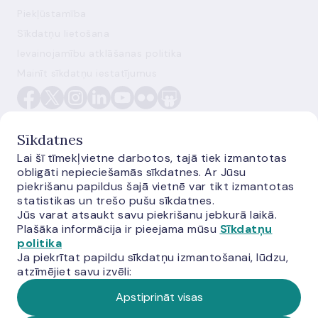
Piekļūstamība
Sīkdatņu lietošana
Ievainojamību atklāšanas politika
Mainīt sīkdatņu iestatījumus
Sīkdatnes
Lai šī tīmekļvietne darbotos, tajā tiek izmantotas
obligāti nepieciešamās sīkdatnes. Ar Jūsu
E-monetas.lv
piekrišanu papildus šajā vietnē var tikt izmantotas
statistikas un trešo pušu sīkdatnes.
Jūs varat atsaukt savu piekrišanu jebkurā laikā.
Plašāka informācija ir pieejama mūsu
Sīkdatņu
politika
Ja piekrītat papildu sīkdatņu izmantošanai, lūdzu,
atzīmējiet savu izvēli:
Apstiprināt visas
© Latvijas Banka, 2026