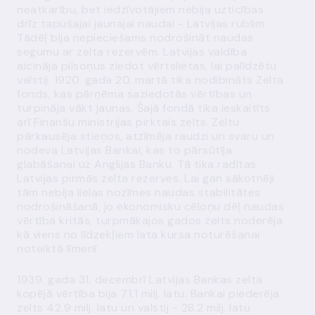
neatkarību, bet iedzīvotājiem nebija uzticības
drīz tapušajai jaunajai naudai - Latvijas rublim.
Tādēļ bija nepieciešams nodrošināt naudas
segumu ar zelta rezervēm. Latvijas valdība
aicināja pilsoņus ziedot vērtslietas, lai palīdzētu
valstij. 1920. gada 20. martā tika nodibināts Zelta
fonds, kas pārņēma saziedotās vērtības un
turpināja vākt jaunas. Šajā fondā tika ieskaitīts
arī Finanšu ministrijas pirktais zelts. Zeltu
pārkausēja stieņos, atzīmēja raudzi un svaru un
nodeva Latvijas Bankai, kas to pārsūtīja
glabāšanai uz Anglijas Banku. Tā tika radītas
Latvijas pirmās zelta rezerves. Lai gan sākotnēji
tām nebija lielas nozīmes naudas stabilitātes
nodrošināšanā, jo ekonomisku cēloņu dēļ naudas
vērtība kritās, turpmākajos gados zelts noderēja
kā viens no līdzekļiem lata kursa noturēšanai
noteiktā līmenī.
1939. gada 31. decembrī Latvijas Bankas zelta
kopējā vērtība bija 71.1 milj. latu. Bankai piederēja
zelts 42.9 milj. latu un valstij - 28.2 milj. latu