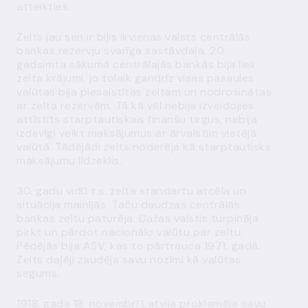
atteikties.
Zelts jau sen ir bijis ikvienas valsts centrālās
bankas rezervju svarīga sastāvdaļa. 20.
gadsimta sākumā centrālajās bankās bija lieli
zelta krājumi, jo tolaik gandrīz visas pasaules
valūtas bija piesaistītas zeltam un nodrošinātas
ar zelta rezervēm. Tā kā vēl nebija izveidojies
attīstīts starptautiskais finanšu tirgus, nebija
izdevīgi veikt maksājumus ar ārvalstīm vietējā
valūtā. Tādējādi zelts noderēja kā starptautisks
maksājumu līdzeklis.
30. gadu vidū t.s. zelta standartu atcēla un
situācija mainījās. Taču daudzas centrālās
bankas zeltu paturēja. Dažas valstis turpināja
pirkt un pārdot nacionālo valūtu par zeltu.
Pēdējās bija ASV, kas to pārtrauca 1971. gadā.
Zelts daļēji zaudēja savu nozīmi kā valūtas
segums.
1918. gada 18. novembrī Latvija proklamēja savu