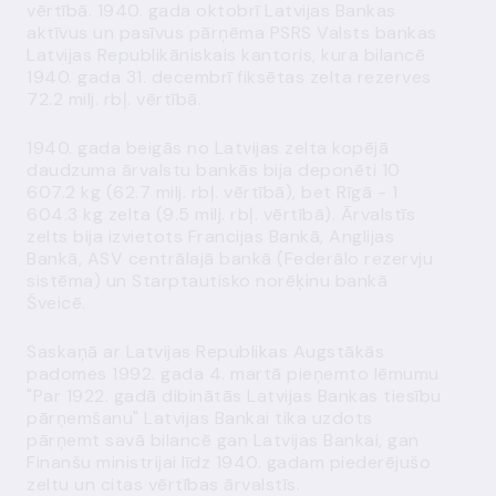
vērtībā. 1940. gada oktobrī Latvijas Bankas
aktīvus un pasīvus pārņēma PSRS Valsts bankas
Latvijas Republikāniskais kantoris, kura bilancē
1940. gada 31. decembrī fiksētas zelta rezerves
72.2 milj. rbļ. vērtībā.
1940. gada beigās no Latvijas zelta kopējā
daudzuma ārvalstu bankās bija deponēti 10
607.2 kg (62.7 milj. rbļ. vērtībā), bet Rīgā - 1
604.3 kg zelta (9.5 milj. rbļ. vērtībā). Ārvalstīs
zelts bija izvietots Francijas Bankā, Anglijas
Bankā, ASV centrālajā bankā (Federālo rezervju
sistēma) un Starptautisko norēķinu bankā
Šveicē.
Saskaņā ar Latvijas Republikas Augstākās
padomes 1992. gada 4. martā pieņemto lēmumu
"Par 1922. gadā dibinātās Latvijas Bankas tiesību
pārņemšanu" Latvijas Bankai tika uzdots
pārņemt savā bilancē gan Latvijas Bankai, gan
Finanšu ministrijai līdz 1940. gadam piederējušo
zeltu un citas vērtības ārvalstīs.