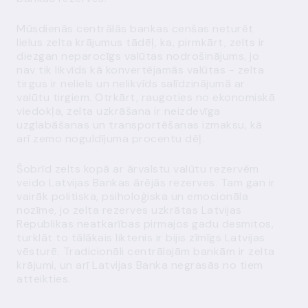
Mūsdienās centrālās bankas cenšas neturēt
lielus zelta krājumus tādēļ, ka, pirmkārt, zelts ir
diezgan neparocīgs valūtas nodrošinājums, jo
nav tik likvīds kā konvertējamās valūtas - zelta
tirgus ir neliels un nelikvīds salīdzinājumā ar
valūtu tirgiem. Otrkārt, raugoties no ekonomiskā
viedokļa, zelta uzkrāšana ir neizdevīga
uzglabāšanas un transportēšanas izmaksu, kā
arī zemo noguldījuma procentu dēļ.
Šobrīd zelts kopā ar ārvalstu valūtu rezervēm
veido Latvijas Bankas ārējās rezerves. Tam gan ir
vairāk politiska, psiholoģiska un emocionāla
nozīme, jo zelta rezerves uzkrātas Latvijas
Republikas neatkarības pirmajos gadu desmitos,
turklāt to tālākais liktenis ir bijis zīmīgs Latvijas
vēsturē. Tradicionāli centrālajām bankām ir zelta
krājumi, un arī Latvijas Banka negrasās no tiem
atteikties.