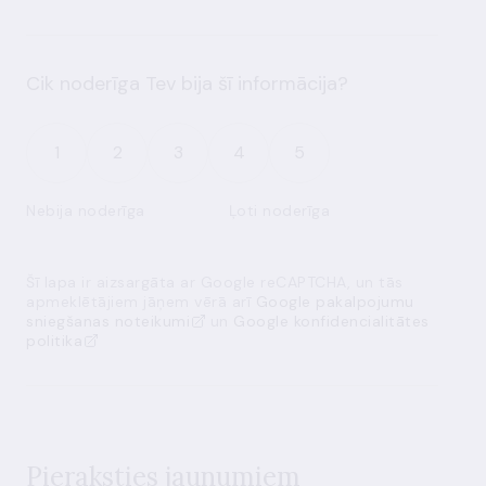
Cik noderīga Tev bija šī informācija?
1
2
3
4
5
Nebija noderīga
Ļoti noderīga
Šī lapa ir aizsargāta ar Google reCAPTCHA, un tās
apmeklētājiem jāņem vērā arī
Google pakalpojumu
sniegšanas noteikumi
un
Google konfidencialitātes
politika
Pieraksties jaunumiem