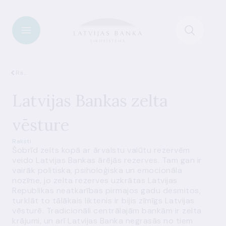
Raksti
Latvijas Bankas zelta
vēsture
Raksti
Šobrīd zelts kopā ar ārvalstu valūtu rezervēm
veido Latvijas Bankas ārējās rezerves. Tam gan ir
vairāk politiska, psiholoģiska un emocionāla
nozīme, jo zelta rezerves uzkrātas Latvijas
Republikas neatkarības pirmajos gadu desmitos,
turklāt to tālākais liktenis ir bijis zīmīgs Latvijas
vēsturē. Tradicionāli centrālajām bankām ir zelta
krājumi, un arī Latvijas Banka negrasās no tiem