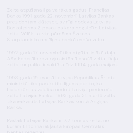
Zelta atgūšana ilga vairākus gadus. Francijas
Banka 1991. gada 22. novembrī, Latvijas Bankas
prezidentam klātesot, svinīgi nodeva Latvijas
Bankai pirms 2. pasaules kara noguldīto Latvijas
zeltu. Vēlāk Latvija pārņēma Šveices
Starptautisko norēķinu bankā esošo zeltu.
1992. gada 17. novembrī tika atgūta lielākā daļa
ASV Federālo rezervju sistēmā esošā zelta. Daļa
zelta tur palika iesaldēta līdz 1994. gada maijam.
1993. gada 19. martā Latvijas Republikas Ārlietu
ministrijā tika parakstīts līgums par to, ka
Lielbritānijas valdība nodod Latvijai piederošo
zeltu Latvijas Bankai. 1993. gada 31. martā zelts
tika ieskaitīts Latvijas Bankas kontā Anglijas
Bankā.
Pašlaik Latvijas Bankai ir 7.7 tonnas zelta, no
kurām 1.1 tonna iekļauta Eiropas Centrālās
bankas rezervēs.