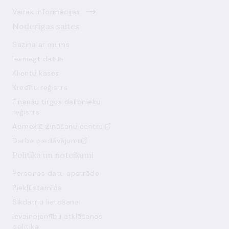
Vairāk informācijas
Noderīgas saites
Saziņa ar mums
Iesniegt datus
Klientu kases
Kredītu reģistrs
Finanšu tirgus dalībnieku
reģistrs
Apmeklē Zināšanu centru
Darba piedāvājumi
Politika un noteikumi
Personas datu apstrāde
Piekļūstamība
Sīkdatņu lietošana
Ievainojamību atklāšanas
politika