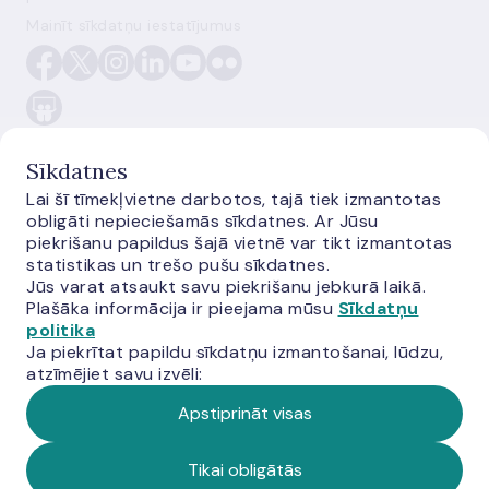
Mainīt sīkdatņu iestatījumus
Sīkdatnes
Lai šī tīmekļvietne darbotos, tajā tiek izmantotas
obligāti nepieciešamās sīkdatnes. Ar Jūsu
E-monetas.lv
piekrišanu papildus šajā vietnē var tikt izmantotas
statistikas un trešo pušu sīkdatnes.
Jūs varat atsaukt savu piekrišanu jebkurā laikā.
Plašāka informācija ir pieejama mūsu
Sīkdatņu
politika
Ja piekrītat papildu sīkdatņu izmantošanai, lūdzu,
atzīmējiet savu izvēli:
Apstiprināt visas
© Latvijas Banka, 2026
Tikai obligātās