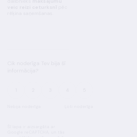
dalībnieks
maksājumu
veic reizi ceturksnī
pēc
rēķina saņemšanas.
Cik noderīga Tev bija šī
informācija?
1
2
3
4
5
Nebija noderīga
Ļoti noderīga
Šī lapa ir aizsargāta ar
Google reCAPTCHA, un tās