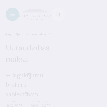
Ieguldījumu brokeru sabiedrības
Uzraudzības
maksa
— Ieguldījumu
brokeru
sabiedrībām
Publicēts
Aktualizēts
19.10.2023.
09.04.2025.