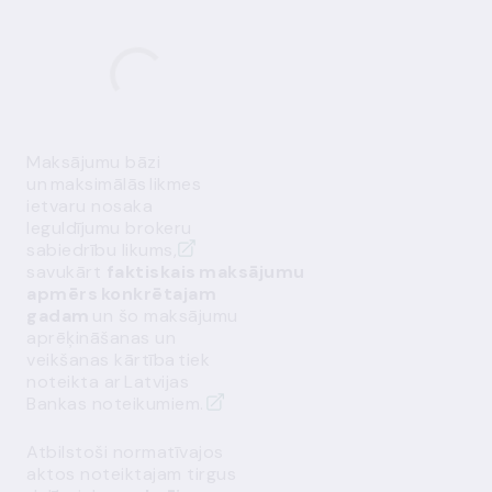
Maksājumu bāzi
un maksimālās likmes
ietvaru nosaka
Ieguldījumu brokeru
sabiedrību likums
,
savukārt
faktiskais maksājumu
apmērs konkrētajam
gadam
un šo maksājumu
aprēķināšanas un
veikšanas kārtība tiek
noteikta ar
Latvijas
Bankas noteikumiem.
Atbilstoši normatīvajos
aktos noteiktajam tirgus