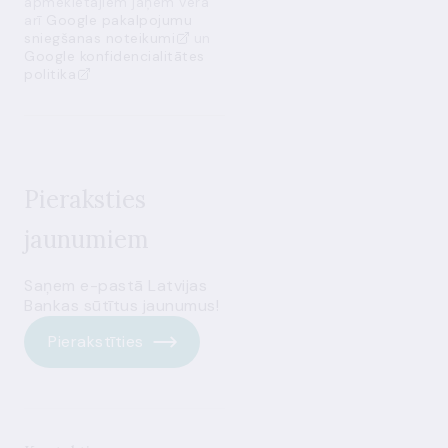
apmeklētājiem jāņem vērā
arī
Google pakalpojumu
sniegšanas noteikumi
un
Google konfidencialitātes
politika
Pieraksties
jaunumiem
Saņem e-pastā Latvijas
Bankas sūtītus jaunumus!
Pierakstīties