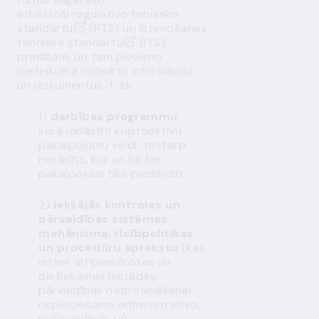
atbilstoši
regulatīvo tehnisko
standartu
(RTS) un
īstenošanas
tehnisko standartu
(ITS)
prasībām, un tam pievieno
pieteikumā noteikto informāciju
un dokumentus, t. sk:
1)
darbības programmu
,
kurā izklāstīti kriptoaktīvu
pakalpojumu veidi, tostarp
norādīts, kur un kā šie
pakalpojumi tiks piedāvāti;
2)
iekšējās kontroles un
pārvaldības sistēmas
mehānisma, rīcībpolitikas
un procedūru aprakstu
(kas
ietver arī piemērotas un
pietiekamas iestādes
pārvaldības nodrošināšanai
nepieciešamo administratīvo,
riska vadības un