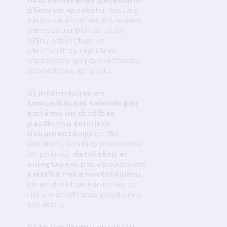
plānu un aprakstu
, tostarp
efektīvus ārkārtas situācijām
paredzētus plānus un šo
plānu atbilstības un
efektivitātes regulāras
pārbaudes un pārskatīšanas
procedūras aprakstu;
5)
informācijas un
komunikācijas tehnoloģiju
sistēmu un drošības
pasākumu tehnisko
dokumentāciju
un tās
aprakstu, tostarp procedūru
un politiku;
detalizētu ar
sniegtajiem pakalpojumiem
saistītā riska novērtējumu
,
kā arī drošības kontroles un
riska mazināšanas pasākumu
aprakstu;
6)
to pasākumu aprakstu