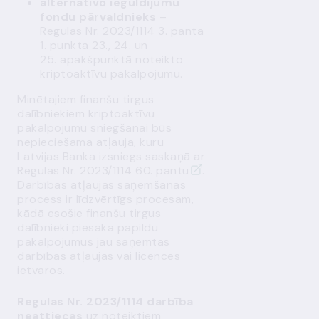
alternatīvo ieguldījumu
fondu pārvaldnieks
–
Regulas Nr. 2023/1114 3. panta
1. punkta 23., 24. un
25. apakšpunktā noteikto
kriptoaktīvu pakalpojumu.
Minētajiem finanšu tirgus
dalībniekiem kriptoaktīvu
pakalpojumu sniegšanai būs
nepieciešama atļauja, kuru
Latvijas Banka izsniegs saskaņā ar
Regulas Nr. 2023/1114
60. pantu
.
Darbības atļaujas saņemšanas
process ir līdzvērtīgs procesam,
kādā esošie finanšu tirgus
dalībnieki piesaka papildu
pakalpojumus jau saņemtas
darbības atļaujas vai licences
ietvaros.
Regulas Nr. 2023/1114 darbība
neattiecas
uz noteiktiem