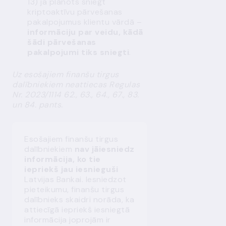
13) ja plānots sniegt
kriptoaktīvu pārvešanas
pakalpojumus klientu vārdā –
informāciju par veidu, kādā
šādi pārvešanas
pakalpojumi tiks sniegti
.
Uz esošajiem finanšu tirgus
dalībniekiem neattiecas Regulas
Nr. 2023/1114 62., 63., 64., 67., 83.
un 84. pants.
Esošajiem finanšu tirgus
dalībniekiem
nav jāiesniedz
informācija, ko tie
iepriekš jau iesnieguši
Latvijas Bankai. Iesniedzot
pieteikumu, finanšu tirgus
dalībnieks skaidri norāda, ka
attiecīgā iepriekš iesniegtā
informācija joprojām ir