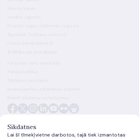
Klientu kases
Kredītu reģistrs
Finanšu tirgus dalībnieku reģistrs
Apmeklē Zināšanu centru
Darba piedāvājumi
Politika un noteikumi
Personas datu apstrāde
Piekļūstamība
Sīkdatņu lietošana
Ievainojamību atklāšanas politika
Mainīt sīkdatņu iestatījumus
Sīkdatnes
Lai šī tīmekļvietne darbotos, tajā tiek izmantotas