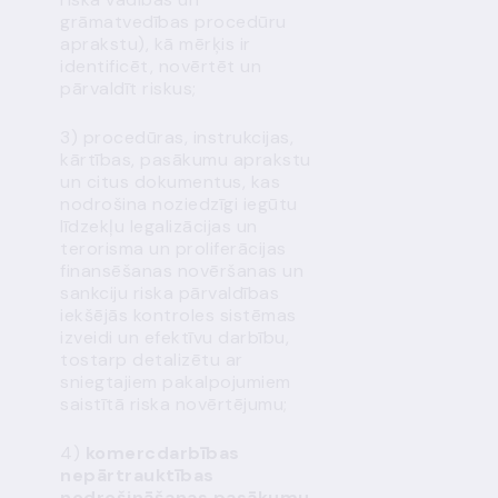
grāmatvedības procedūru
aprakstu), kā mērķis ir
identificēt, novērtēt un
pārvaldīt riskus;
3) procedūras, instrukcijas,
kārtības, pasākumu aprakstu
un citus dokumentus, kas
nodrošina noziedzīgi iegūtu
līdzekļu legalizācijas un
terorisma un proliferācijas
finansēšanas novēršanas un
sankciju riska pārvaldības
iekšējās kontroles sistēmas
izveidi un efektīvu darbību,
tostarp detalizētu ar
sniegtajiem pakalpojumiem
saistītā riska novērtējumu;
4)
komercdarbības
nepārtrauktības
nodrošināšanas pasākumu