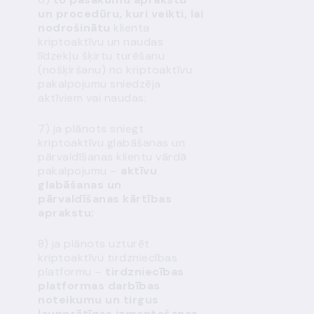
un procedūru, kuri veikti, lai
nodrošinātu
klienta
kriptoaktīvu un naudas
līdzekļu šķirtu turēšanu
(nošķiršanu) no kriptoaktīvu
pakalpojumu sniedzēja
aktīviem vai naudas;
7) ja plānots sniegt
kriptoaktīvu glabāšanas un
pārvaldīšanas klientu vārdā
pakalpojumu –
aktīvu
glabāšanas un
pārvaldīšanas kārtības
aprakstu;
8) ja plānots uzturēt
kriptoaktīvu tirdzniecības
platformu –
tirdzniecības
platformas darbības
noteikumu un tirgus
ļaunprātīgas izmantošanas