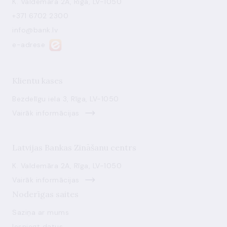
K. Valdemāra 2A, Rīga, LV-1050
+371 6702 2300
info@bank.lv
e-adrese
Klientu kases
Bezdelīgu iela 3, Rīga, LV-1050
Vairāk informācijas
Latvijas Bankas Zināšanu centrs
K. Valdemāra 2A, Rīga, LV-1050
Vairāk informācijas
Noderīgas saites
Saziņa ar mums
Iesniegt datus