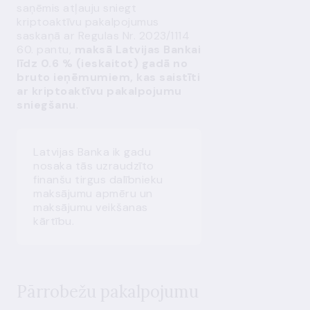
saņēmis atļauju sniegt
kriptoaktīvu pakalpojumus
saskaņā ar Regulas Nr. 2023/1114
60. pantu,
maksā Latvijas Bankai
līdz 0.6 % (ieskaitot) gadā no
bruto ieņēmumiem, kas saistīti
ar kriptoaktīvu pakalpojumu
sniegšanu
.
Latvijas Banka ik gadu
nosaka tās uzraudzīto
finanšu tirgus dalībnieku
maksājumu apmēru un
maksājumu veikšanas
kārtību.
Pārrobežu pakalpojumu