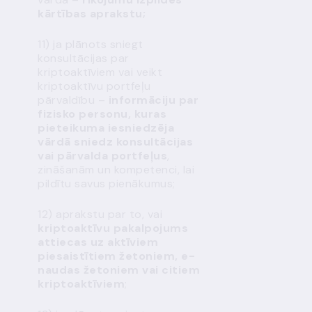
kārtības aprakstu;
11) ja plānots sniegt
konsultācijas par
kriptoaktīviem vai veikt
kriptoaktīvu portfeļu
pārvaldību –
informāciju par
fizisko personu, kuras
pieteikuma iesniedzēja
vārdā sniedz konsultācijas
vai pārvalda portfeļus
,
zināšanām un kompetenci, lai
pildītu savus pienākumus;
12) aprakstu par to, vai
kriptoaktīvu pakalpojums
attiecas uz aktīviem
piesaistītiem žetoniem, e-
naudas žetoniem vai citiem
kriptoaktīviem
;