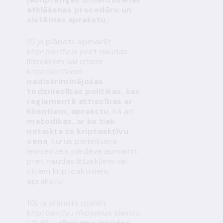
atklāšanas procedūru un
sistēmas aprakstu;
9)
ja plānots apmainīt
kriptoaktīvus pret naudas
līdzekļiem vai citiem
kriptoaktīviem –
nediskriminējošas
tirdzniecības politikas, kas
reglamentē attiecības ar
klientiem, aprakstu
, kā arī
metodikas, ar ko tiek
noteikta to kriptoaktīvu
cena
, kurus pieteikuma
iesniedzējs piedāvā apmainīt
pret naudas līdzekļiem vai
citiem kriptoaktīviem,
aprakstu;
10) ja plānots izpildīt
kriptoaktīvu rīkojumus klientu
vārdā –
rīkojumu
izpildes