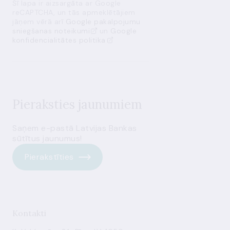
Šī lapa ir aizsargāta ar Google
reCAPTCHA, un tās apmeklētājiem
jāņem vērā arī
Google pakalpojumu
sniegšanas noteikumi
un
Google
konfidencialitātes politika
Pieraksties jaunumiem
Saņem e-pastā Latvijas Bankas
sūtītus jaunumus!
Pierakstīties
Kontakti