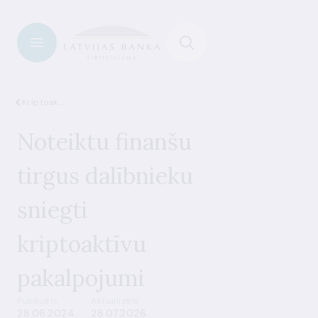
Kriptoaktīvi
Noteiktu finanšu
tirgus dalībnieku
sniegti
kriptoaktīvu
pakalpojumi
Publicēts
Aktualizēts
28.06.2024.
28.07.2026.