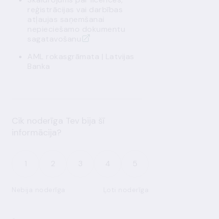
reģistrācijas vai darbības
atļaujas saņemšanai
nepieciešamo dokumentu
sagatavošanu
AML rokasgrāmata | Latvijas
Banka
Cik noderīga Tev bija šī
informācija?
1
2
3
4
5
Nebija noderīga
Ļoti noderīga