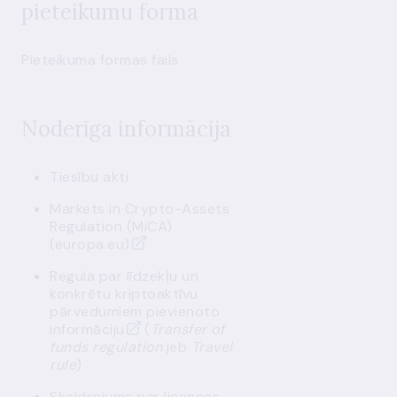
pieteikumu forma
Pieteikuma formas fails
Noderīga informācija
Tiesību akti
Markets in Crypto-Assets
Regulation (MiCA)
(europa.eu)
Regula par līdzekļu un
konkrētu kriptoaktīvu
pārvedumiem pievienoto
informāciju
(
Transfer of
funds regulation
jeb
Travel
rule
)
Skaidrojums par licences,