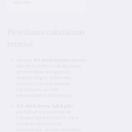
aktuāla.
Pieteikuma izskatīšanas
termiņš
vismaz
40 darbdienas pirms
iepriekš minēto pakalpojumu
pirmreizējas sniegšanas
finanšu tirgus dalībnieks
iesniedz Latvijas Bankai
pieteikumu un tam
pievienojamo informāciju;
20 darbdienu laikā pēc
pieteikuma saņemšanas
Latvijas Banka izvērtē, vai ir
sniegta visa prasītā
informācija. Ja tiek secināts,