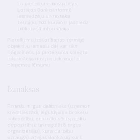
ka pieteikums nav pilnīgs,
Latvijas Banka informē
iesniedzēju un nosaka
termiņu, līdz kuram ir jāsniedz
trūkstošā informācija.
Pieteikuma izskatīšanas termiņš
objektīvu iemeslu dēļ var tikt
pagarināts, ja pieteikumā sniegtā
informācija nav pietiekama, lai
pieņemtu lēmumu.
Izmaksas
Finanšu tirgus dalībnieks (izņemot
kredītiestādi, ieguldījumu brokeru
sabiedrību, centrālo vērtspapīru
depozitāriju un regulētā tirgus
organizētāju), kura darbību
uzrauga Latvijas Banka un kurš