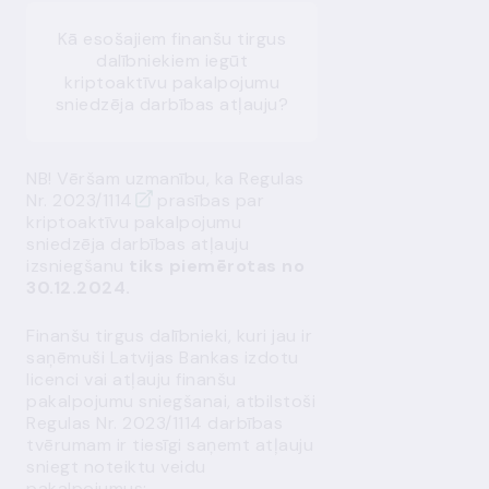
Kā esošajiem finanšu tirgus
dalībniekiem iegūt
kriptoaktīvu pakalpojumu
sniedzēja darbības atļauju?
NB! Vēršam uzmanību, ka
Regulas
Nr. 2023/1114
prasības par
kriptoaktīvu pakalpojumu
sniedzēja darbības atļauju
izsniegšanu
tiks piemērotas no
30.12.2024.
Finanšu tirgus dalībnieki, kuri jau ir
saņēmuši Latvijas Bankas izdotu
licenci vai atļauju finanšu
pakalpojumu sniegšanai, atbilstoši
Regulas Nr. 2023/1114 darbības
tvērumam ir tiesīgi saņemt atļauju
sniegt noteiktu veidu
pakalpojumus: