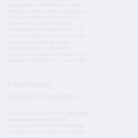
gadījumiem, piemēram, situāciju,
kad kriptoaktīvu pakalpojumi tiek
sniegti pilnībā decentralizēti, t. i.,
nav neviena starpnieka, un
atsevišķiem kriptoaktīviem, t. sk.
NFT (kriptoaktīviem, kas ir unikāli
un nav aizstājami ar citiem
kriptoaktīviem). Detalizētu
izņēmumu sarakstu lūdzam skatīt
Regulas Nr. 2023/1114
2. pantā.
Iesniedzamo
dokumentu saraksts
Finanšu tirgus dalībnieks
iesniedz
pieteikumu
kriptoaktīvu
pakalpojumu sniedzēja darbības
atļaujas saņemšanai. Pieteikuma
formu sagatavo